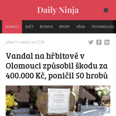
DOMÁCÍ
SVĚT
BYZNYS
SPORT
VĚDA
TECHNOLOGIE
před 11 měsíci od
ČTK
Vandal na hřbitově v
Olomouci způsobil škodu za
400.000 Kč, poničil 50 hrobů