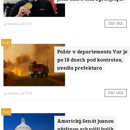
ČÍST VÍCE
za hodinu od
ČTK
Svět
Požár v departementu Var je
po 18 dnech pod kontrolou,
uvedla prefektura
ČÍST VÍCE
za hodinu od
ČTK
Svět
Americký Senát jasnou
většinou schválil balík