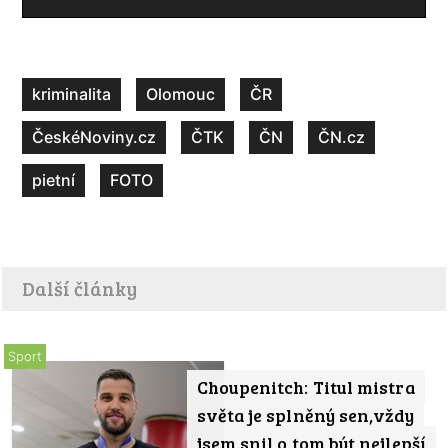
kriminalita
Olomouc
ČR
ČeskéNoviny.cz
ČTK
ČN
ČN.cz
pietní
FOTO
Další články
Sport
Choupenitch: Titul mistra
světa je splněný sen,vždy
jsem snil o tom být nejlepší