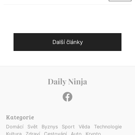
Další články
Kategorie
Domácí
Svět
Byznys
Sport
Věda
Technologie
Kultura
Zdraví
Cestování
Auto
Krypto