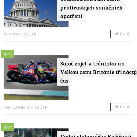
protiruských sankčních
opatření
ČÍST VÍCE
za 17 minut od
ČTK
Sport
Salač zajel v tréninku na
Velkou cenu Británie třináctý
čas
ČÍST VÍCE
před 33 minutami od
ČTK
Sport
Vodní slalomářka Kočířová