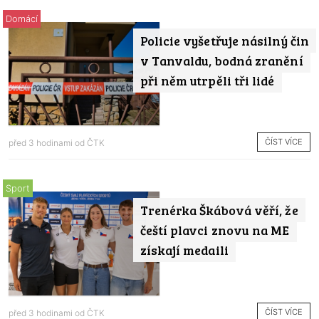
Domácí
Policie vyšetřuje násilný čin
v Tanvaldu, bodná zranění
při něm utrpěli tři lidé
ČÍST VÍCE
před 3 hodinami od
ČTK
Sport
Trenérka Škábová věří, že
čeští plavci znovu na ME
získají medaili
ČÍST VÍCE
před 3 hodinami od
ČTK