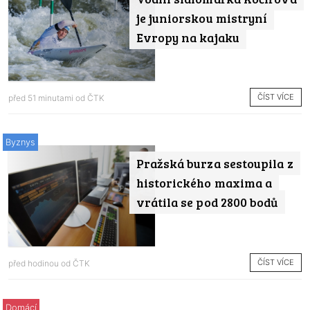
je juniorskou mistryní
Evropy na kajaku
ČÍST VÍCE
před 51 minutami od
ČTK
Byznys
Pražská burza sestoupila z
historického maxima a
vrátila se pod 2800 bodů
ČÍST VÍCE
před hodinou od
ČTK
Domácí