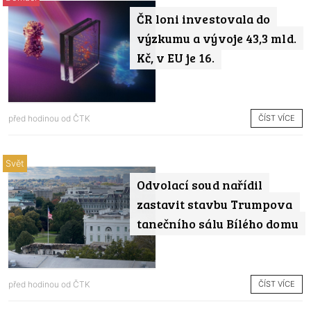
ČR loni investovala do
výzkumu a vývoje 43,3 mld.
Kč, v EU je 16.
ČÍST VÍCE
před hodinou od
ČTK
Svět
Odvolací soud nařídil
zastavit stavbu Trumpova
tanečního sálu Bílého domu
ČÍST VÍCE
před hodinou od
ČTK