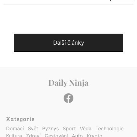
Další články
Kategorie
Domácí
Svět
Byznys
Sport
Věda
Technologie
Kultura
Zdraví
Cestování
Auto
Krypto