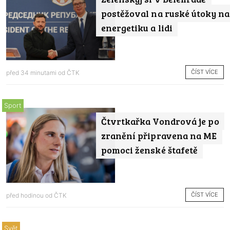
postěžoval na ruské útoky na
energetiku a lidi
ČÍST VÍCE
před 34 minutami od
ČTK
Sport
Čtvrtkařka Vondrová je po
zranění připravena na ME
pomoci ženské štafetě
ČÍST VÍCE
před hodinou od
ČTK
Svět