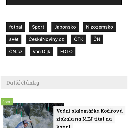
fotbal
Sport
Japonsko
Nizozemsko
svět
ČeskéNoviny.cz
ČTK
ČN
ČN.cz
Van Dijk
FOTO
Další články
Sport
Vodní slalomářka Kočířová
získala na MEJ titul na
kanoi