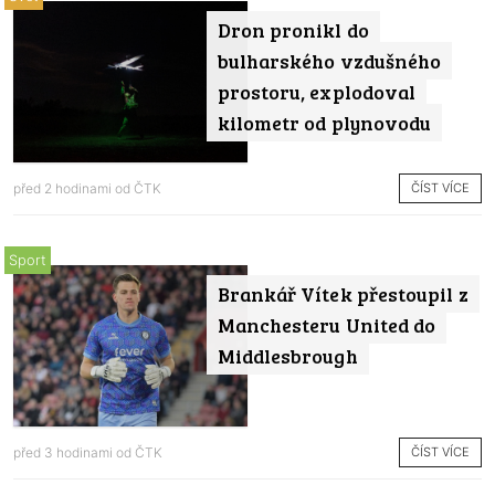
Dron pronikl do
bulharského vzdušného
prostoru, explodoval
kilometr od plynovodu
ČÍST VÍCE
před 2 hodinami od
ČTK
Sport
Brankář Vítek přestoupil z
Manchesteru United do
Middlesbrough
ČÍST VÍCE
před 3 hodinami od
ČTK