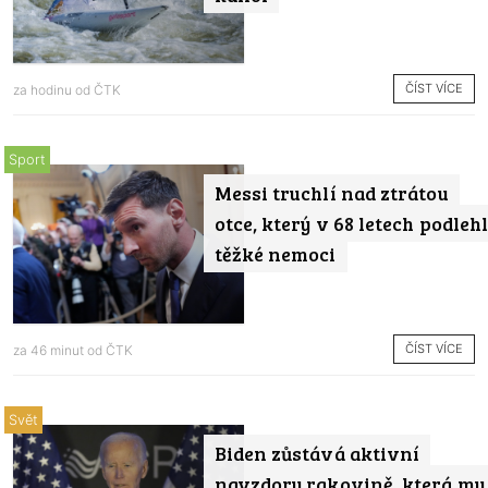
ČÍST VÍCE
za hodinu od
ČTK
Sport
Messi truchlí nad ztrátou
otce, který v 68 letech podleh
těžké nemoci
ČÍST VÍCE
za 46 minut od
ČTK
Svět
Biden zůstává aktivní
navzdory rakovině, která mu