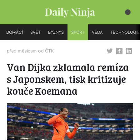
DOMÁCÍ
SVĚT
BYZNYS
SPORT
VĚDA
TECHNOLOGIE
před měsícem od
ČTK
Van Dijka zklamala remíza
s Japonskem, tisk kritizuje
kouče Koemana