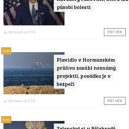
působí bolesti
ČÍST VÍCE
za 39 minut od
ČTK
Svět
Plavidlo v Hormuzském
průlivu zasáhl neznámý
projektil, posádka je v
bezpečí
ČÍST VÍCE
za 39 minut od
ČTK
Svět
Zelenskyj si v Bělehradě