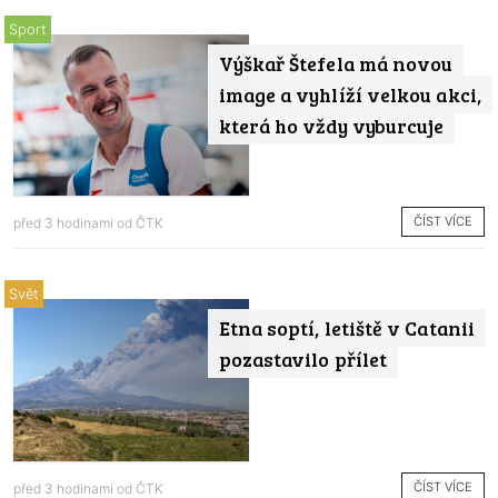
Sport
Výškař Štefela má novou
image a vyhlíží velkou akci,
která ho vždy vyburcuje
ČÍST VÍCE
před 3 hodinami od
ČTK
Svět
Etna soptí, letiště v Catanii
pozastavilo přílet
ČÍST VÍCE
před 3 hodinami od
ČTK