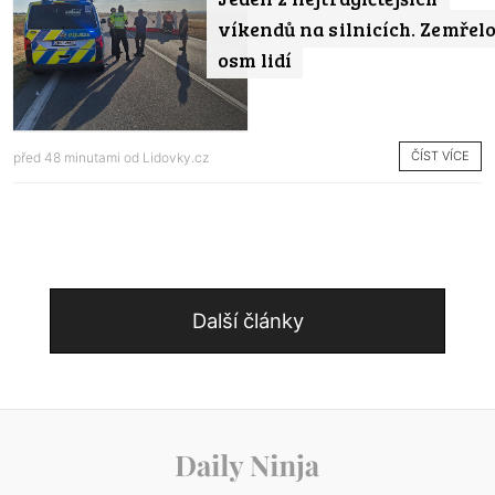
víkendů na silnicích. Zemřel
osm lidí
ČÍST VÍCE
před 48 minutami od
Lidovky.cz
Další články