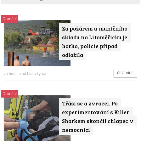
Domácí
Za požárem u muničního
skladu na Litoměřicku je
horko, policie případ
odložila
ČÍST VÍCE
za hodinu od
Lidovky.cz
Domácí
Třásl se a zvracel. Po
experimentování s Killer
Sharkem skončil chlapec v
nemocnici