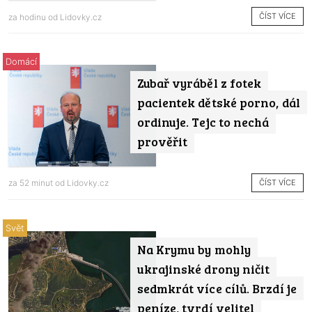
ČÍST VÍCE
za hodinu od
Lidovky.cz
Domácí
Zubař vyráběl z fotek
pacientek dětské porno, dál
ordinuje. Tejc to nechá
prověřit
ČÍST VÍCE
za 52 minut od
Lidovky.cz
Svět
Na Krymu by mohly
ukrajinské drony ničit
sedmkrát více cílů. Brzdí je
peníze, tvrdí velitel