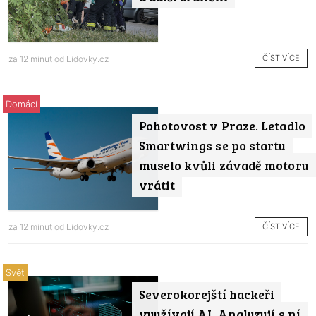
ČÍST VÍCE
za 12 minut od
Lidovky.cz
Domácí
Pohotovost v Praze. Letadlo
Smartwings se po startu
muselo kvůli závadě motoru
vrátit
ČÍST VÍCE
za 12 minut od
Lidovky.cz
Svět
Severokorejští hackeři
využívají AI. Analyzují s ní