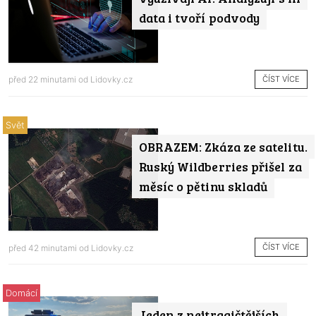
data i tvoří podvody
ČÍST VÍCE
před 22 minutami od
Lidovky.cz
Svět
OBRAZEM: Zkáza ze satelitu.
Ruský Wildberries přišel za
měsíc o pětinu skladů
ČÍST VÍCE
před 42 minutami od
Lidovky.cz
Domácí
Jeden z nejtragičtějších