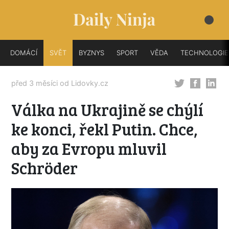
DOMÁCÍ
SVĚT
BYZNYS
SPORT
VĚDA
TECHNOLOGIE
před 3 měsíci od
Lidovky.cz
Válka na Ukrajině se chýlí
ke konci, řekl Putin. Chce,
aby za Evropu mluvil
Schröder