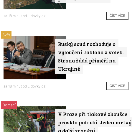
ČÍST VÍCE
za 18 minut od
Lidovky.cz
Svět
Ruský soud rozhoduje o
vyloučení Jabloka z voleb.
Strana žádá příměří na
Ukrajině
ČÍST VÍCE
za 18 minut od
Lidovky.cz
Domácí
V Praze při tlakové zkoušce
prasklo potrubí. Jeden mrtvý
a další zranění