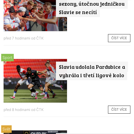
sezony, útočnou jedničkou
Slavie se necítí
ČÍST VÍCE
před 7 hodinami od
ČTK
Sport
Slavia udolala Pardubice a
vyhrála i třetí ligové kolo
ČÍST VÍCE
před 8 hodinami od
ČTK
Svět