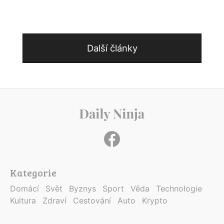
Další články
Kategorie
Domácí
Svět
Byznys
Sport
Věda
Technologie
Kultura
Zdraví
Cestování
Auto
Krypto