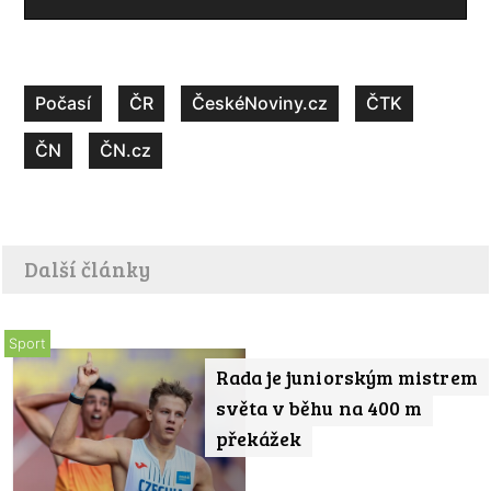
Počasí
ČR
ČeskéNoviny.cz
ČTK
ČN
ČN.cz
Další články
Sport
Rada je juniorským mistrem
světa v běhu na 400 m
překážek