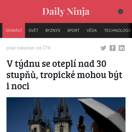
DOMÁCÍ
SVĚT
BYZNYS
SPORT
VĚDA
TECHNOLOGIE
před měsícem od
ČTK
V týdnu se oteplí nad 30
stupňů, tropické mohou být
i noci