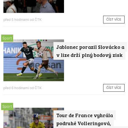
ČÍST VÍCE
před 5 hodinami od
ČTK
Sport
Jablonec porazil Slovácko a
v lize drží plný bodový zisk
ČÍST VÍCE
před 6 hodinami od
ČTK
Sport
Tour de France vyhrála
podruhé Volleringová,