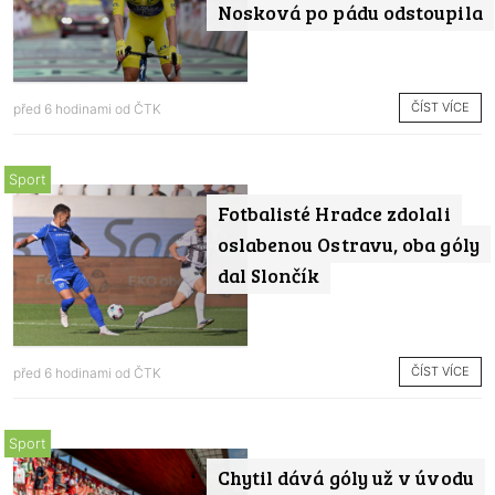
Nosková po pádu odstoupila
ČÍST VÍCE
před 6 hodinami od
ČTK
Sport
Fotbalisté Hradce zdolali
oslabenou Ostravu, oba góly
dal Slončík
ČÍST VÍCE
před 6 hodinami od
ČTK
Sport
Chytil dává góly už v úvodu