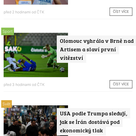
ČÍST VÍCE
před 2 hodinami od
ČTK
Sport
Olomouc vyhrála v Brně nad
Artisem a slaví první
vítězství
ČÍST VÍCE
před 3 hodinami od
ČTK
Svět
USA podle Trumpa sledují,
jak se Írán dostává pod
ekonomický tlak