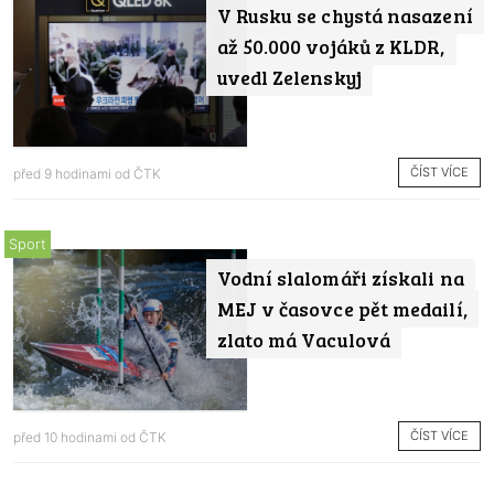
V Rusku se chystá nasazení
až 50.000 vojáků z KLDR,
uvedl Zelenskyj
ČÍST VÍCE
před 9 hodinami od
ČTK
Sport
Vodní slalomáři získali na
MEJ v časovce pět medailí,
zlato má Vaculová
ČÍST VÍCE
před 10 hodinami od
ČTK