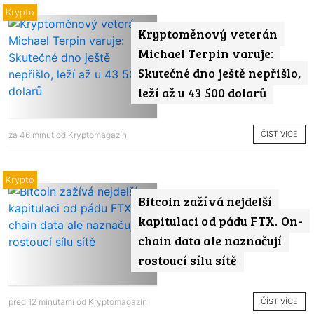
Krypto
Kryptoměnový veterán
Michael Terpin varuje:
Skutečné dno ještě nepřišlo,
leží až u 43 500 dolarů
ČÍST VÍCE
za 46 minut od
Kryptomagazín
Krypto
Bitcoin zažívá nejdelší
kapitulaci od pádu FTX. On-
chain data ale naznačují
rostoucí sílu sítě
ČÍST VÍCE
před 12 minutami od
Kryptomagazín