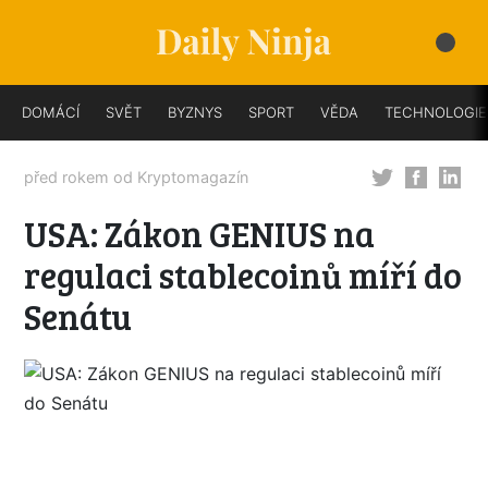
DOMÁCÍ
SVĚT
BYZNYS
SPORT
VĚDA
TECHNOLOGIE
před rokem od
Kryptomagazín
USA: Zákon GENIUS na
regulaci stablecoinů míří do
Senátu