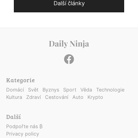
Další články
Kategorie
Domácí
Svět
Byznys
Sport
Věda
Technologie
Kultura
Zdraví
Cestování
Auto
Krypto
Další
Podpořte nás ₿
Privacy policy