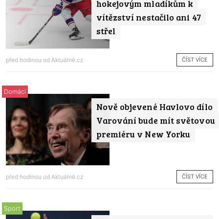
hokejovým mladíkům k
vítězství nestačilo ani 47
střel
ČÍST VÍCE
před hodinou od
Aktuálně.cz
Domácí
Nově objevené Havlovo dílo
Varování bude mít světovou
premiéru v New Yorku
ČÍST VÍCE
před hodinou od
Aktuálně.cz
Sport