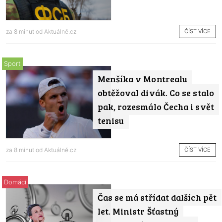
ČÍST VÍCE
za 8 minut od
Aktuálně.cz
Sport
Menšíka v Montrealu
obtěžoval divák. Co se stalo
pak, rozesmálo Čecha i svět
tenisu
ČÍST VÍCE
za 8 minut od
Aktuálně.cz
Domácí
Čas se má střídat dalších pět
let. Ministr Šťastný