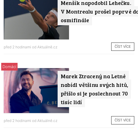
Menšík napodobil Lehečku.
V Montrealu prošel poprvé d
osmifinále
ČÍST VÍCE
před 2 hodinami od
Aktuálně.cz
Domácí
Marek Ztracený na Letné
nabídl většinu svých hitů,
přišlo si je poslechnout 70
tisíc lidí
ČÍST VÍCE
před 2 hodinami od
Aktuálně.cz