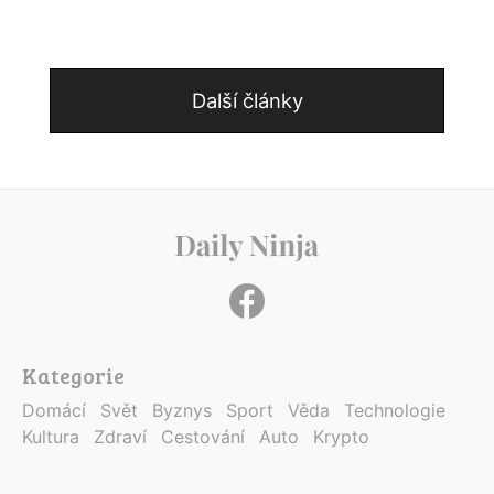
Další články
Kategorie
Domácí
Svět
Byznys
Sport
Věda
Technologie
Kultura
Zdraví
Cestování
Auto
Krypto