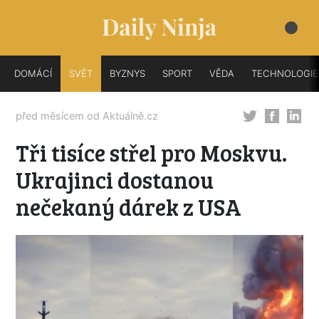
DOMÁCÍ
SVĚT
BYZNYS
SPORT
VĚDA
TECHNOLOGIE
před měsícem od
Aktuálně.cz
Tři tisíce střel pro Moskvu.
Ukrajinci dostanou
nečekaný dárek z USA