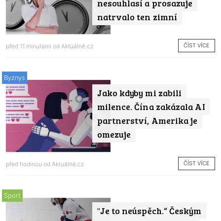
nesouhlasí a prosazuje
natrvalo ten zimní
ČÍST VÍCE
před 11 minutami od
Aktuálně.cz
Byznys
Jako kdyby mi zabili
milence. Čína zakázala AI
partnerství, Amerika je
omezuje
ČÍST VÍCE
před hodinou od
Aktuálně.cz
Sport
"Je to neúspěch.“ Českým