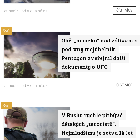
ČÍST VÍCE
za hodinu od
Aktuálně.cz
Svět
Obří „moucha" nad zálivem a
podivný trojúhelník.
Pentagon zveřejnil další
dokumenty o UFO
ČÍST VÍCE
za hodinu od
Aktuálně.cz
Svět
V Rusku rychle přibývá
dětských „teroristů“.
Nejmladšímu je sotva 14 let