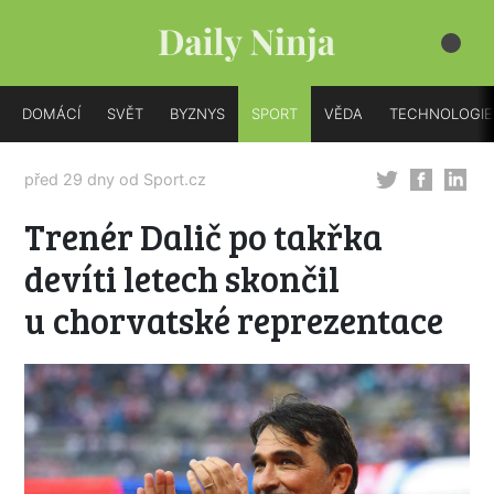
DOMÁCÍ
SVĚT
BYZNYS
SPORT
VĚDA
TECHNOLOGIE
před 29 dny od
Sport.cz
Trenér Dalič po takřka
devíti letech skončil
u chorvatské reprezentace