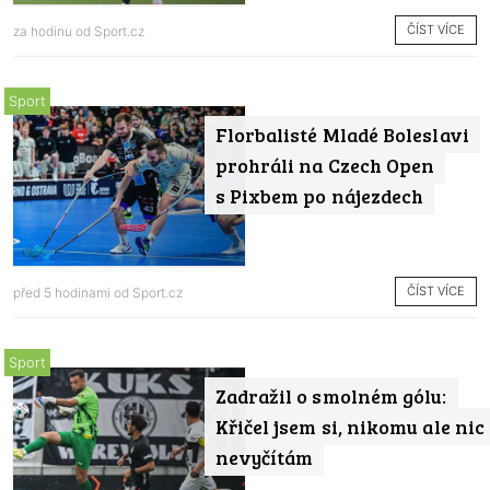
ČÍST VÍCE
za hodinu od
Sport.cz
Sport
Florbalisté Mladé Boleslavi
prohráli na Czech Open
s Pixbem po nájezdech
ČÍST VÍCE
před 5 hodinami od
Sport.cz
Sport
Zadražil o smolném gólu:
Křičel jsem si, nikomu ale nic
nevyčítám