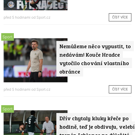
ČÍST VÍCE
před 5 hodinami od
Sport.cz
Sport
Nemůžeme něco vypustit, to
nedávám! Kouče Hradce
vytočilo chování vlastního
obránce
ČÍST VÍCE
před 5 hodinami od
Sport.cz
Sport
Dřív chytaly kluky křeče po
hodině, teď je obdivuju, velebí
trenér Jablonce po důležité