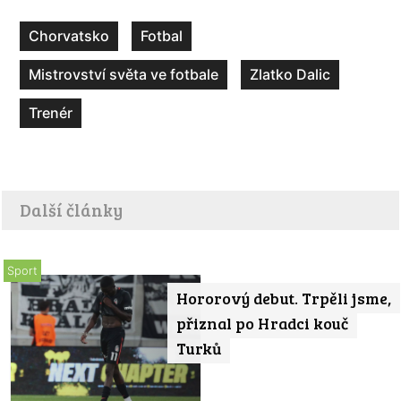
Chorvatsko
Fotbal
Mistrovství světa ve fotbale
Zlatko Dalic
Trenér
Další články
Sport
Hororový debut. Trpěli jsme,
přiznal po Hradci kouč
Turků