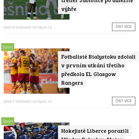
výhře
ČÍST VÍCE
před 6 hodinami od
Sport.cz
Sport
Fotbalisté Bialystoku zdolali
v prvním utkání třetího
předkola EL Glasgow
Rangers
ČÍST VÍCE
před 7 hodinami od
Sport.cz
Sport
Hokejisté Liberce porazili