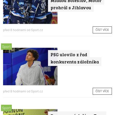
Mladou Boleslav, Motor
prohrál s Jihlavou
ČÍST VÍCE
před 8 hodinami od
Sport.cz
Sport
PSG ulovilo z řad
konkurenta záložníka
ČÍST VÍCE
před 8 hodinami od
Sport.cz
Sport