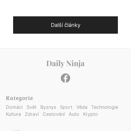
Další články
Kategorie
Domácí
Svět
Byznys
Sport
Věda
Technologie
Kultura
Zdraví
Cestování
Auto
Krypto