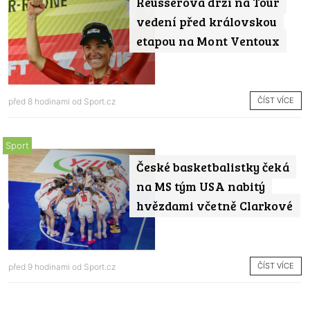
Reusserová drží na Tour
vedení před královskou
etapou na Mont Ventoux
ČÍST VÍCE
před 8 hodinami od
Sport.cz
Sport
České basketbalistky čeká
na MS tým USA nabitý
hvězdami včetně Clarkové
ČÍST VÍCE
před 9 hodinami od
Sport.cz