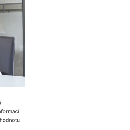
í
nformací
 hodnotu