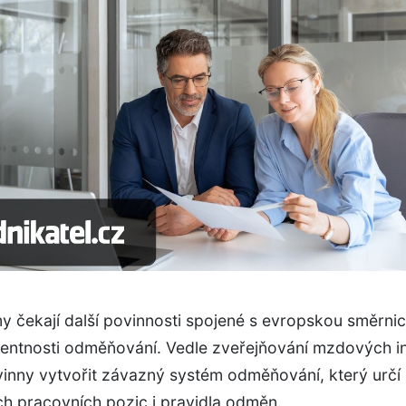
y čekají další povinnosti spojené s evropskou směrnic
rentnosti odměňování. Vedle zveřejňování mzdových i
inny vytvořit závazný systém odměňování, který určí
ch pracovních pozic i pravidla odměn.