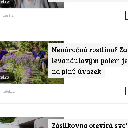
ikatel.cz
Nenáročná rostlina? Za
levandulovým polem je
na plný úvazek
ikatel.cz
Zásilkovna otevírá svo