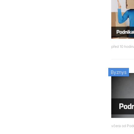
před 10 hodi
Byznys
včera od
Podn