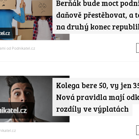
Berňák bude moct podn
daňově přestěhovat, a t
na druhý konec republi
nami od
Podnikatel.cz
Kolega bere 50, vy jen 35
Nová pravidla mají odk
rozdíly ve výplatách
ikatel.cz