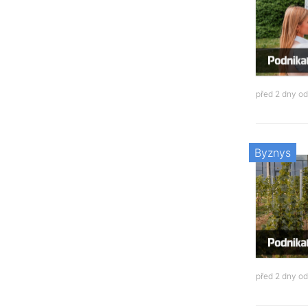
před 2 dny o
Byznys
před 2 dny o