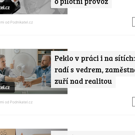
o pilotní provoz
ami od
Podnikatel.cz
Peklo v práci i na sítíc
radí s vedrem, zaměstn
zuří nad realitou
ami od
Podnikatel.cz