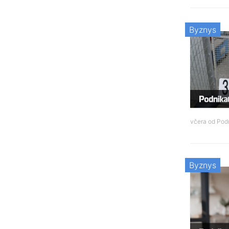
Byznys
včera od
Podn
Byznys