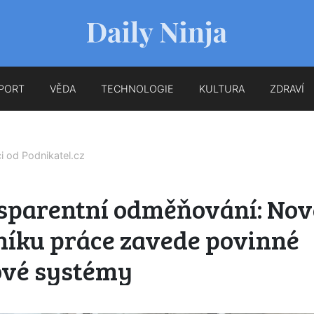
PORT
VĚDA
TECHNOLOGIE
KULTURA
ZDRAVÍ
ci od
Podnikatel.cz
sparentní odměňování: Nov
níku práce zavede povinné
vé systémy