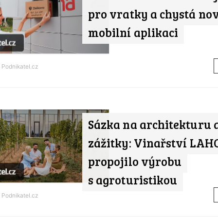
pro vratky a chystá no
mobilní aplikaci
d
Podnikatel.cz
Sázka na architekturu 
zážitky: Vinařství LA
propojilo výrobu
s agroturistikou
d
Podnikatel.cz