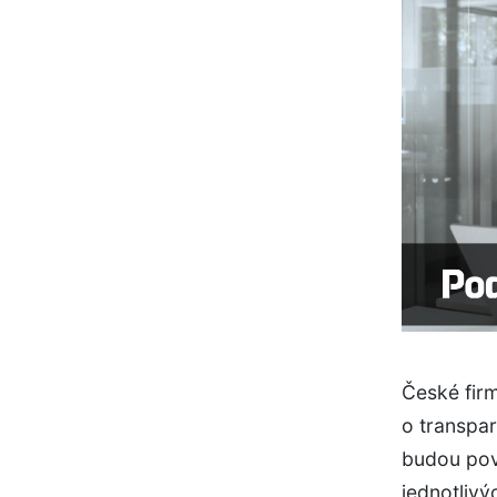
České firm
o transpa
budou pov
jednotlivý