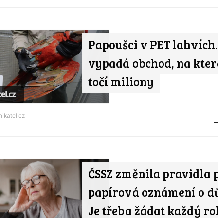
Papoušci v PET lahvích. 
vypadá obchod, na kter
točí miliony
ikatel.cz
ČSSZ změnila pravidla 
papírová oznámení o d
Je třeba žádat každý ro