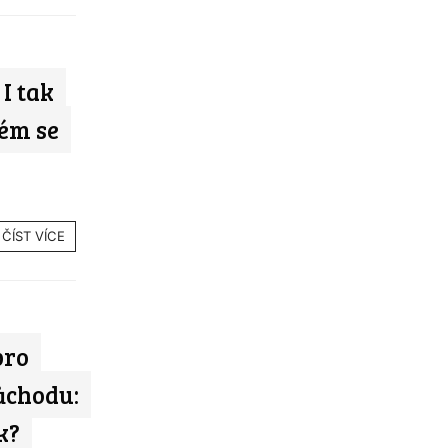
I tak
ém se
ČÍST VÍCE
pro
ůchodu:
k?