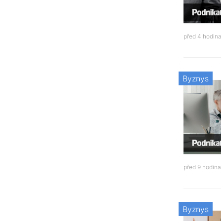
před 4 hodin
Byznys
před 9 hodin
Byznys