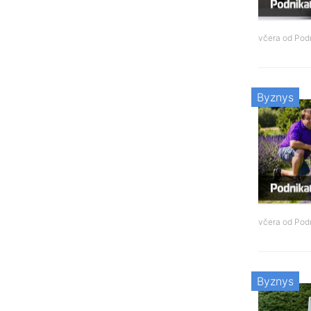
včera od
Podn
Byznys
včera od
Podn
Byznys