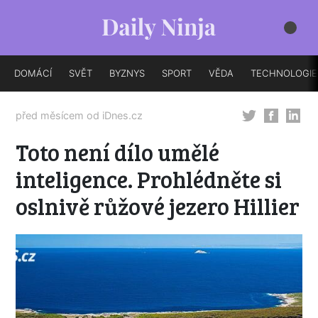
DOMÁCÍ
SVĚT
BYZNYS
SPORT
VĚDA
TECHNOLOGIE
před měsícem od
iDnes.cz
Toto není dílo umělé
inteligence. Prohlédněte si
oslnivě růžové jezero Hillier