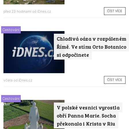
ČÍST VÍCE
před 23 hodinami od
iDnes.cz
Cestování
Chladivá oáza v rozpáleném
Římě. Ve stínu Orto Botanico
si odpočinete
ČÍST VÍCE
včera od
iDnes.cz
Cestování
V polské vesnici vyrostla
obří Panna Marie. Socha
překonala i Krista v Riu