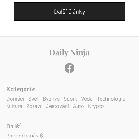
Další články
Kategorie
Domácí
Svět
Byznys
Sport
Věda
Technologie
Kultura
Zdraví
Cestování
Auto
Krypto
Další
Podpořte nás ₿