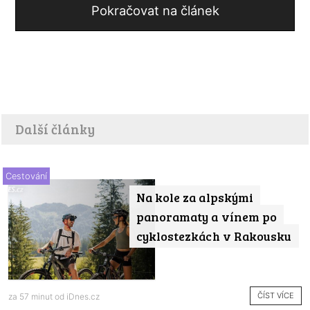
Pokračovat na článek
Další články
Cestování
Na kole za alpskými
panoramaty a vínem po
cyklostezkách v Rakousku
ČÍST VÍCE
za 57 minut od
iDnes.cz