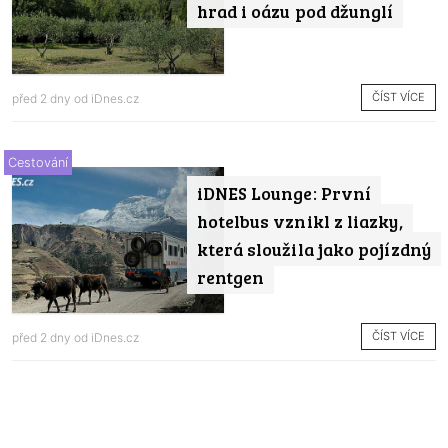
hrad i oázu pod džunglí
ČÍST VÍCE
před 2 dny od
iDnes.cz
Cestování
iDNES Lounge: První
hotelbus vznikl z liazky,
která sloužila jako pojízdný
rentgen
ČÍST VÍCE
před 2 dny od
iDnes.cz