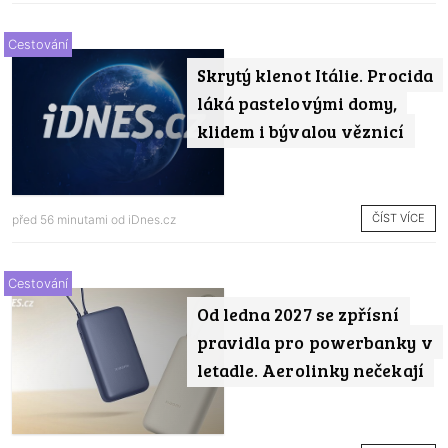
Cestování
Skrytý klenot Itálie. Procida
láká pastelovými domy,
klidem i bývalou věznicí
ČÍST VÍCE
před 56 minutami od
iDnes.cz
Cestování
Od ledna 2027 se zpřísní
pravidla pro powerbanky v
letadle. Aerolinky nečekají