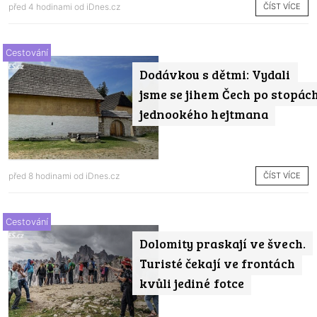
ČÍST VÍCE
před 4 hodinami od
iDnes.cz
Cestování
Dodávkou s dětmi: Vydali
jsme se jihem Čech po stopác
jednookého hejtmana
ČÍST VÍCE
před 8 hodinami od
iDnes.cz
Cestování
Dolomity praskají ve švech.
Turisté čekají ve frontách
kvůli jediné fotce