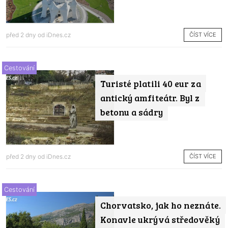
ČÍST VÍCE
před 2 dny od
iDnes.cz
Cestování
Turisté platili 40 eur za
antický amfiteátr. Byl z
betonu a sádry
ČÍST VÍCE
před 2 dny od
iDnes.cz
Cestování
Chorvatsko, jak ho neznáte.
Konavle ukrývá středověký