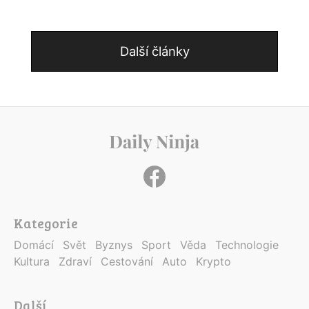
Další články
Kategorie
Domácí
Svět
Byznys
Sport
Věda
Technologie
Kultura
Zdraví
Cestování
Auto
Krypto
Další