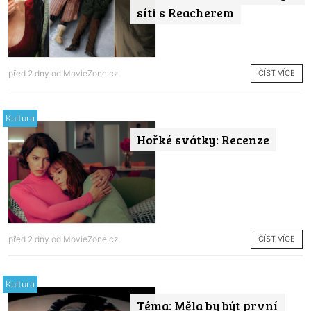
síti s Reacherem
ČÍST VÍCE
před 2 dny od
MovieZone.cz
Kultura
Hořké svátky: Recenze
ČÍST VÍCE
před 2 dny od
MovieZone.cz
Kultura
Téma: Měla by být první