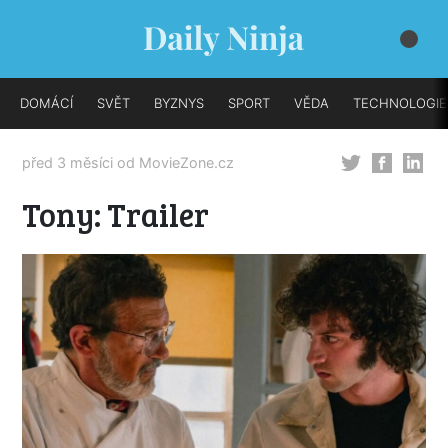
DOMÁCÍ
SVĚT
BYZNYS
SPORT
VĚDA
TECHNOLOGIE
před 3 měsíci od
MovieZone.cz
Tony: Trailer