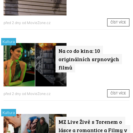
ČÍST VÍCE
před 2 dny od
MovieZone.cz
Kultura
Na co do kina: 10
originálních srpnových
filmů
ČÍST VÍCE
před 2 dny od
MovieZone.cz
Kultura
MZ Live Živě s Torenem o
lásce a romantice a Filmy v