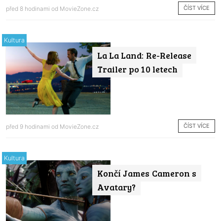
ČÍST VÍCE
před 8 hodinami od
MovieZone.cz
Kultura
La La Land: Re-Release
Trailer po 10 letech
ČÍST VÍCE
před 9 hodinami od
MovieZone.cz
Kultura
Končí James Cameron s
Avatary?