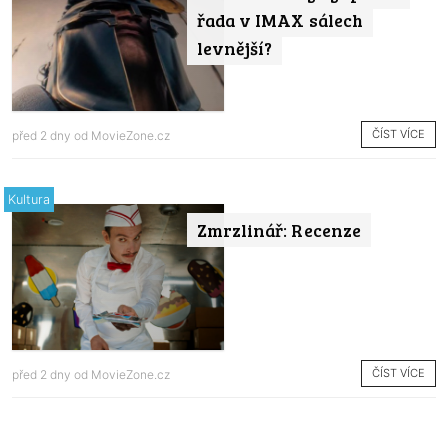
řada v IMAX sálech
levnější?
ČÍST VÍCE
před 2 dny od
MovieZone.cz
Kultura
Zmrzlinář: Recenze
ČÍST VÍCE
před 2 dny od
MovieZone.cz