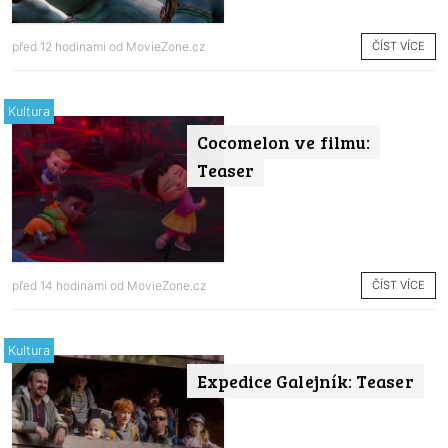
ČÍST VÍCE
před 12 hodinami od
MovieZone.cz
Kultura
Cocomelon ve filmu:
Teaser
ČÍST VÍCE
před 14 hodinami od
MovieZone.cz
Kultura
Expedice Galejník: Teaser