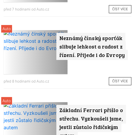
ČÍST VÍCE
před 7 hodinami od
Auto.cz
Auto
Neznámý čínský sporťák
slibuje lehkost a radost z
řízení. Přijede i do Evropy
ČÍST VÍCE
před 8 hodinami od
Auto.cz
Auto
Základní Ferrari přišlo o
střechu. Vyzkoušeli jsme,
jestli zůstalo řidičským