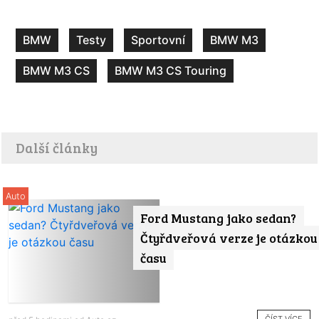
BMW
Testy
Sportovní
BMW M3
BMW M3 CS
BMW M3 CS Touring
Další články
Auto
Ford Mustang jako sedan?
Čtyřdveřová verze je otázkou
času