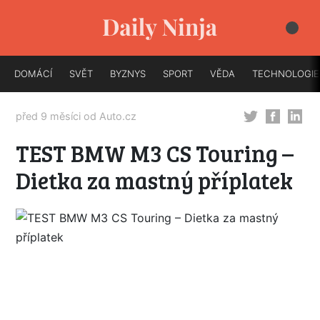
DOMÁCÍ
SVĚT
BYZNYS
SPORT
VĚDA
TECHNOLOGIE
před 9 měsíci od
Auto.cz
TEST BMW M3 CS Touring –
Dietka za mastný příplatek