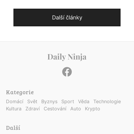
Další články
Kategorie
Domácí
Svět
Byznys
Sport
Věda
Technologie
Kultura
Zdraví
Cestování
Auto
Krypto
Další