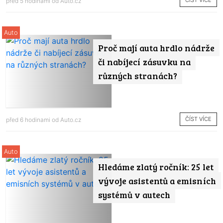
ČÍST VÍCE
před 5 hodinami od
Auto.cz
Auto
Proč mají auta hrdlo nádrže
či nabíjecí zásuvku na
různých stranách?
ČÍST VÍCE
před 6 hodinami od
Auto.cz
Auto
Hledáme zlatý ročník: 25 let
vývoje asistentů a emisních
systémů v autech