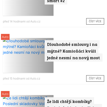
Smart #2
ČÍST VÍCE
před 14 hodinami od
Auto.cz
Auto
Dlouhodobé smlouvy i na
mýtné? Kamioňáci kvůli
jedné nesmí na nový most
ČÍST VÍCE
před 15 hodinami od
Auto.cz
Auto
Že lidi chtějí kombíky?