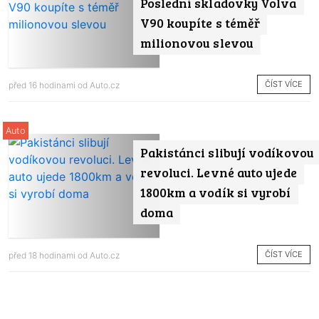
Poslední skladovky Volva
V90 koupíte s téměř
milionovou slevou
ČÍST VÍCE
před 16 hodinami od
Auto.cz
Auto
Pakistánci slibují vodíkovou
revoluci. Levné auto ujede
1800km a vodík si vyrobí
doma
ČÍST VÍCE
před 18 hodinami od
Auto.cz