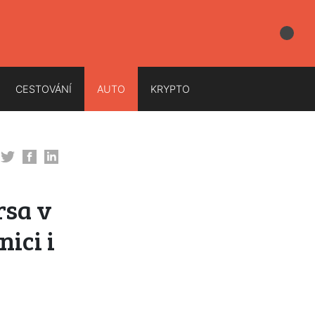
CESTOVÁNÍ
AUTO
KRYPTO
rsa v
nici i