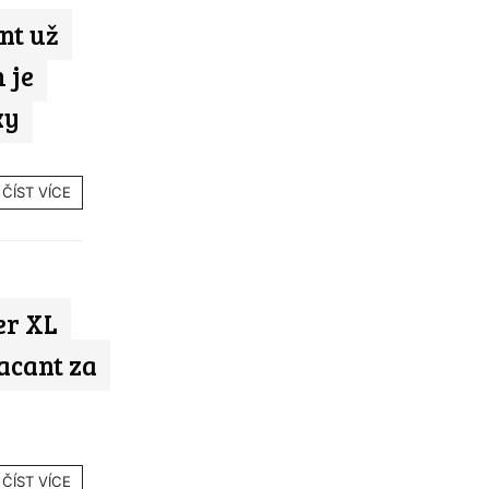
nt už
 je
ky
ČÍST VÍCE
er XL
acant za
ČÍST VÍCE