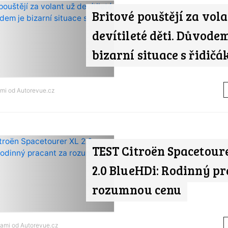
Britové pouštějí za vola
devítileté děti. Důvodem
bizarní situace s řidičá
ami od
Autorevue.cz
TEST Citroën Spacetour
2.0 BlueHDi: Rodinný pr
rozumnou cenu
nami od
Autorevue.cz