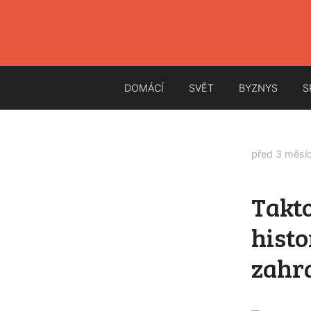
DOMÁCÍ
SVĚT
BYZNYS
S
před 3 měsí
Takto
histo
zahr