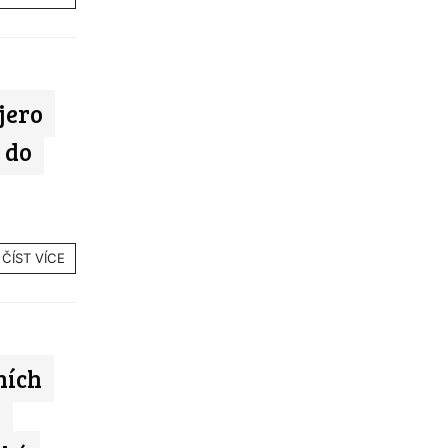
jero
 do
ČÍST VÍCE
ních
i