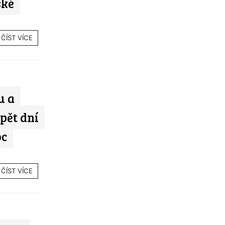
ské
ČÍST VÍCE
u a
pět dní
oc
ČÍST VÍCE