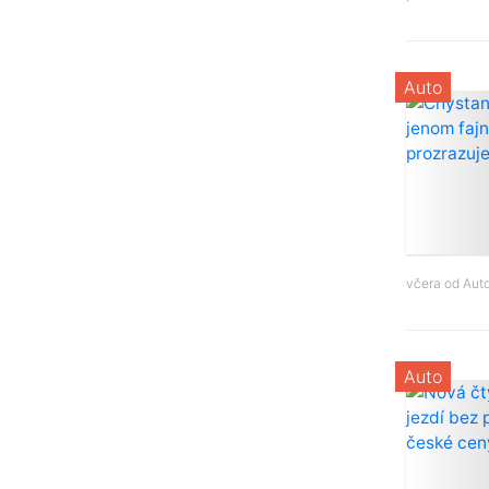
Auto
včera od
Aut
Auto