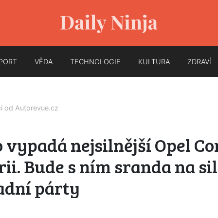
PORT
VĚDA
TECHNOLOGIE
KULTURA
ZDRAVÍ
ci od
Autorevue.cz
 vypadá nejsilnější Opel Co
rii. Bude s ním sranda na sil
adní párty