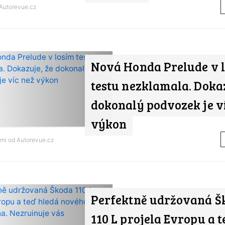
Autorevue.cz
Nová Honda Prelude v 
testu nezklamala. Dokaz
dokonalý podvozek je v
výkon
ami od
Autorevue.cz
Perfektně udržovaná Š
110 L projela Evropu a 