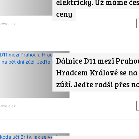
elektricky. Už máme če
ceny
orevue.cz
Dálnice D11 mezi Praho
Hradcem Králové se na 
zúží. Jeďte radši přes n
orevue.cz