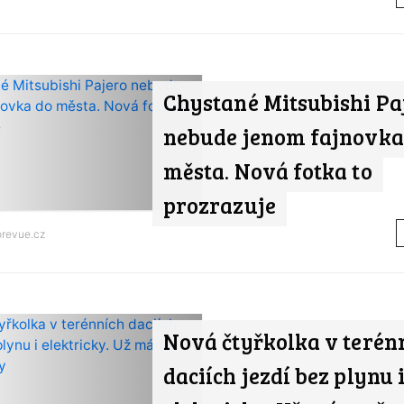
Chystané Mitsubishi Pa
nebude jenom fajnovka
města. Nová fotka to
prozrazuje
orevue.cz
Nová čtyřkolka v terén
daciích jezdí bez plynu 