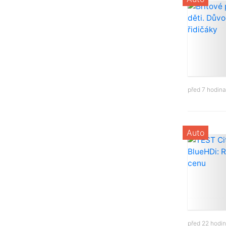
před 7 hodin
Auto
před 22 hodi