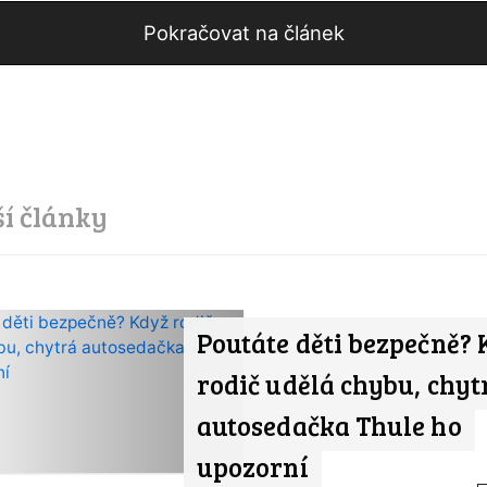
Pokračovat na článek
ší články
Poutáte děti bezpečně?
rodič udělá chybu, chyt
autosedačka Thule ho
upozorní