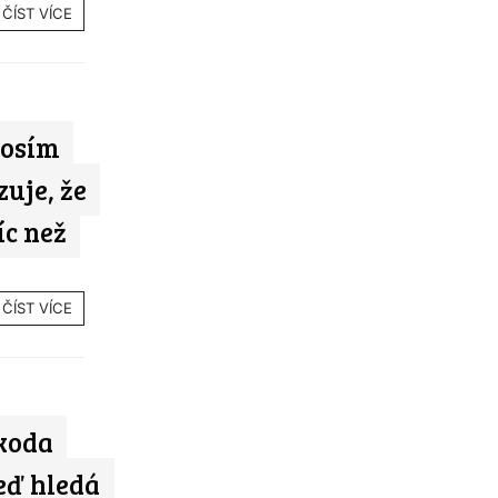
ČÍST VÍCE
losím
uje, že
íc než
ČÍST VÍCE
koda
teď hledá