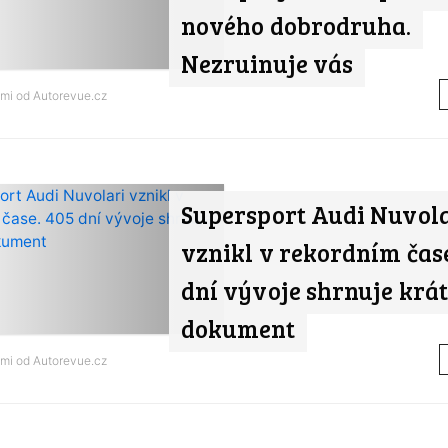
nového dobrodruha.
Nezruinuje vás
ami od
Autorevue.cz
Supersport Audi Nuvol
vznikl v rekordním čase
dní vývoje shrnuje krá
dokument
ami od
Autorevue.cz