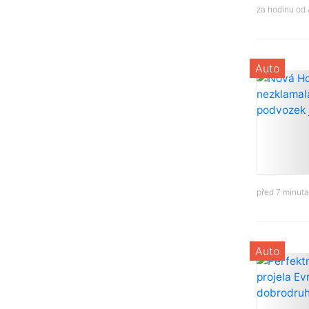
za hodinu od
Auto
před 7 minut
Auto