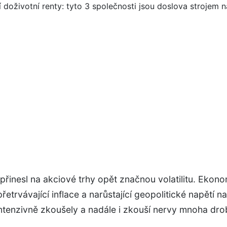
řinesl na akciové trhy opět značnou volatilitu. Ekon
 přetrvávající inflace a narůstající geopolitické napětí n
ntenzivně zkoušely a nadále i zkouší nervy mnoha dr