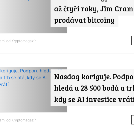
až čtyři roky, Jim Cram
prodávat bitcoiny
nami od
Kryptomagazín
Nasdaq koriguje. Podp
hledá u 28 500 bodů a tr
kdy se AI investice vrát
nami od
Kryptomagazín