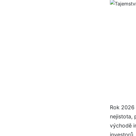
Rok 2026 p
nejistota,
východě i
investorů.