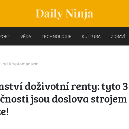
PORT
VĚDA
TECHNOLOGIE
KULTURA
ZDRAVÍ
ci od
Kryptomagazín
ství doživotní renty: tyto 3
čnosti jsou doslova strojem
e!