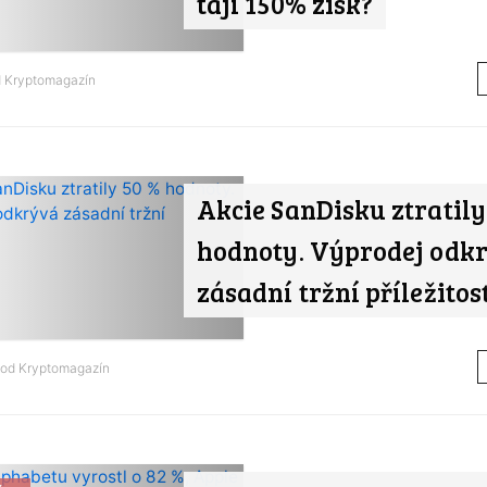
tají 150% zisk?
d
Kryptomagazín
Akcie SanDisku ztratily
hodnoty. Výprodej odk
zásadní tržní příležitos
 od
Kryptomagazín