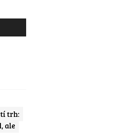
í trh:
, ale