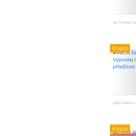
za 11 minut o
Krypto
před hodinou
Krypto