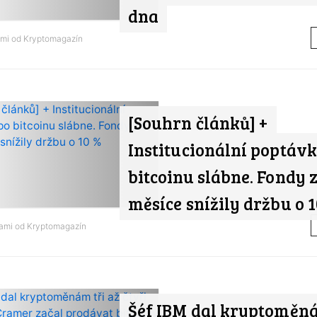
dna
ami od
Kryptomagazín
[Souhrn článků] +
Institucionální poptávk
bitcoinu slábne. Fondy z
měsíce snížily držbu o 
nami od
Kryptomagazín
Šéf IBM dal kryptoměná