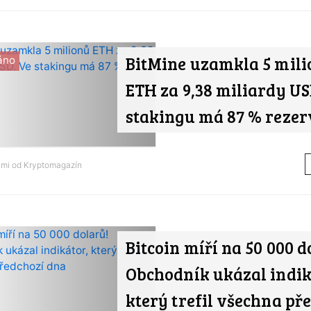
BitMine uzamkla 5 mili
áno
ETH za 9,38 miliardy US
stakingu má 87 % rezer
ami od
Kryptomagazín
Bitcoin míří na 50 000 d
Obchodník ukázal indik
který trefil všechna př