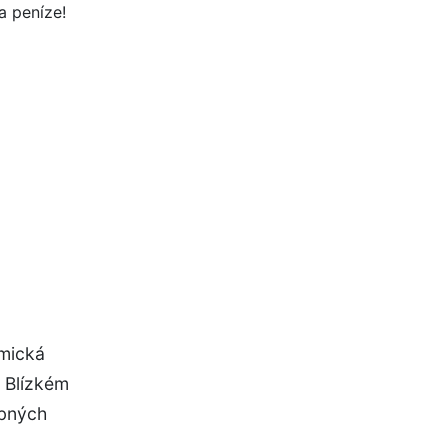
omická
a Blízkém
obných