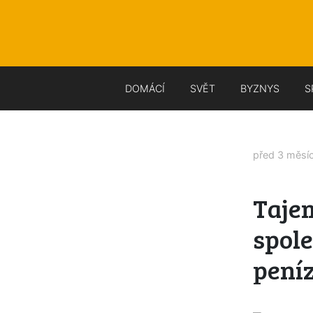
DOMÁCÍ
SVĚT
BYZNYS
S
před 3 měsí
Tajem
spole
peníz