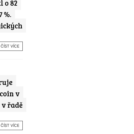
l o 82
7 %.
gických
ČÍST VÍCE
ruje
coin v
 v řadě
ČÍST VÍCE