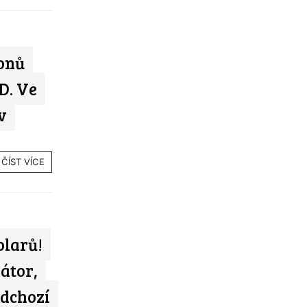
onů
D. Ve
v
ČÍST VÍCE
olarů!
átor,
edchozí