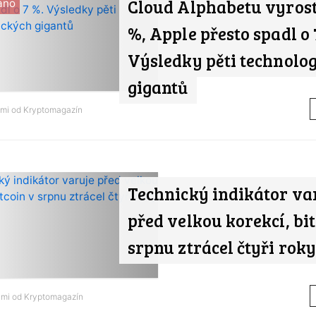
Cloud Alphabetu vyrost
áno
%, Apple přesto spadl o 
Výsledky pěti technolo
gigantů
ami od
Kryptomagazín
Technický indikátor va
před velkou korekcí, bit
srpnu ztrácel čtyři roky
ami od
Kryptomagazín