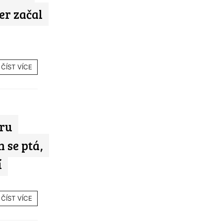
er začal
ČÍST VÍCE
oru
h se ptá,
í
ČÍST VÍCE