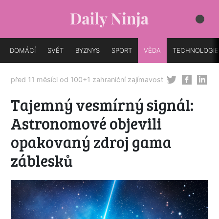
DOMÁCÍ
SVĚT
BYZNYS
SPORT
VĚDA
TECHNOLOGIE
před 11 měsíci od
100+1 zahraniční zajímavost
Tajemný vesmírný signál:
Astronomové objevili
opakovaný zdroj gama
záblesků