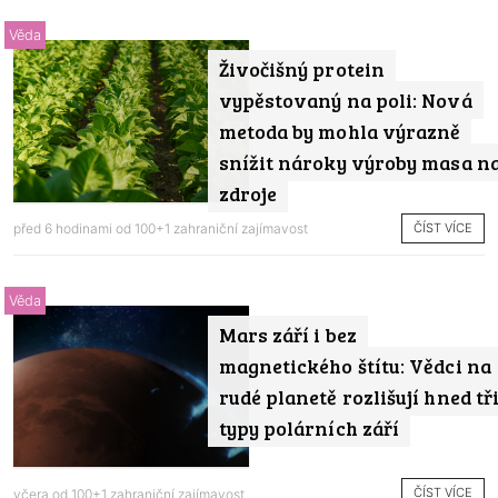
Věda
Živočišný protein
vypěstovaný na poli: Nová
metoda by mohla výrazně
snížit nároky výroby masa n
zdroje
ČÍST VÍCE
před 6 hodinami od
100+1 zahraniční zajímavost
Věda
Mars září i bez
magnetického štítu: Vědci na
rudé planetě rozlišují hned tř
typy polárních září
ČÍST VÍCE
včera od
100+1 zahraniční zajímavost