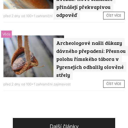
přinášejí překvapivou
odpověď
ČÍST VÍCE
před 2 dny od
100+1 zahraniční zajímavost
Věda
Archeologové našli důkazy
dávného přepadení: Přesnou
polohu římského tábora v
Pyrenejích odhalily olověné
střely
ČÍST VÍCE
před 2 dny od
100+1 zahraniční zajímavost
Další články