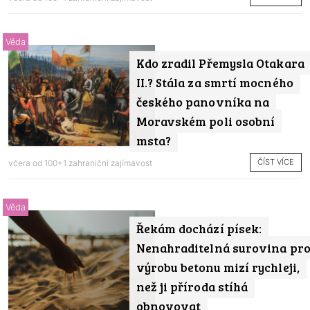
Věda
Kdo zradil Přemysla Otakara
II.? Stála za smrtí mocného
českého panovníka na
Moravském poli osobní
msta?
ČÍST VÍCE
včera od
100+1 zahraniční zajímavost
Věda
Řekám dochází písek:
Nenahraditelná surovina pr
výrobu betonu mizí rychleji,
než ji příroda stíhá
obnovovat