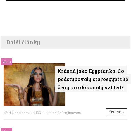
Další články
Věda
Krásná jako Egypťanka: Co
podstupovaly staroegyptské
ženy pro dokonalý vzhled?
ČÍST VÍCE
před 6 hodinami od
100+1 zahraniční zajímavost