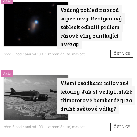
Věda
Vzácný pohled na zrod
supernovy: Rentgenový
záblesk odhalil průlom
rázové vlny zanikající
hvězdy
ČÍST VÍCE
před 6 hodinami od
100+1 zahraniční zajímavost
Věda
Všemi osádkami milované
letouny: Jak si vedly italské
třímotorové bombardéry za
druhé světové války?
ČÍST VÍCE
před 6 hodinami od
100+1 zahraniční zajímavost