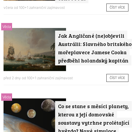
ČÍST VÍCE
včera od
100+1 zahraniční zajímavost
Věda
Jak Angličané (ne)objevili
Austrálii: Slavného britského
mořeplavece Jamese Cooka
předběhl holandský kapitán
ČÍST VÍCE
před 2 dny od
100+1 zahraniční zajímavost
Věda
Co se stane s měsíci planety,
kterou z její domovské
soustavy vytrhne prolétající
hvězda? Nové simulace