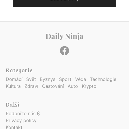
Kategorie
Domácí
Svět
Byznys
Sport
Věda
Technologie
Kultura
Zdraví
Cestování
Auto
Krypto
Další
Podpořte nás ₿
Privacy policy
Kontakt