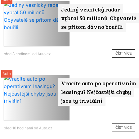
Jediný vesnický radar
vybral 50 milionů. Obyvatelé
se přitom dávno bouřili
ČÍST VÍCE
před 8 hodinami od
Auto.cz
Auto
Vracíte auto po operativním
leasingu? Nejčastější chyby
jsou ty triviální
ČÍST VÍCE
před 10 hodinami od
Auto.cz