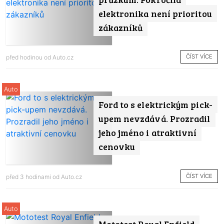
elektronika není prioritou
zákazníků
ČÍST VÍCE
před hodinou od
Auto.cz
Auto
Ford to s elektrickým pick-
upem nevzdává. Prozradil
jeho jméno i atraktivní
cenovku
ČÍST VÍCE
před 3 hodinami od
Auto.cz
Auto