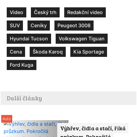
Video
Český trh
Redakční video
SUV
Ceníky
Peugeot 3008
Hyundai Tucson
Volkswagen Tiguan
Cena
Škoda Karoq
Kia Sportage
Ford Kuga
Další články
Auto
Výhřev, čidla a stačí, říká
průzkum. Pokročilá