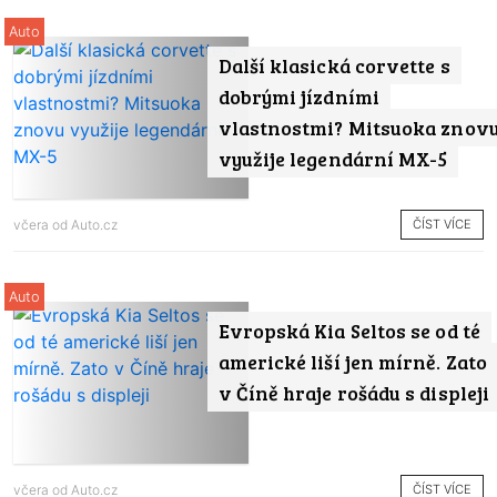
Auto
Další klasická corvette s
dobrými jízdními
vlastnostmi? Mitsuoka znov
využije legendární MX-5
ČÍST VÍCE
včera od
Auto.cz
Auto
Evropská Kia Seltos se od té
americké liší jen mírně. Zato
v Číně hraje rošádu s displeji
ČÍST VÍCE
včera od
Auto.cz