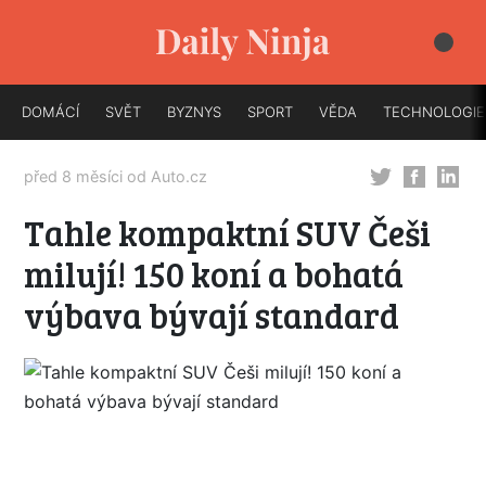
DOMÁCÍ
SVĚT
BYZNYS
SPORT
VĚDA
TECHNOLOGIE
před 8 měsíci od
Auto.cz
Tahle kompaktní SUV Češi
milují! 150 koní a bohatá
výbava bývají standard