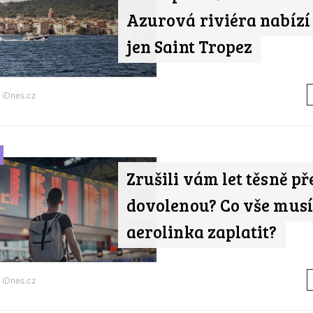
Azurová riviéra nabízí 
jen Saint Tropez
d
iDnes.cz
Zrušili vám let těsně př
dovolenou? Co vše musí
aerolinka zaplatit?
d
iDnes.cz