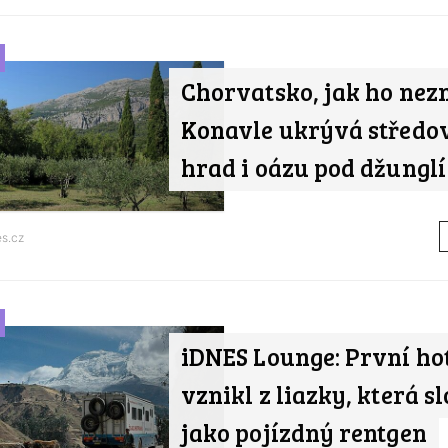
Chorvatsko, jak ho nezn
Konavle ukrývá středo
hrad i oázu pod džunglí
s.cz
iDNES Lounge: První ho
vznikl z liazky, která s
jako pojízdný rentgen