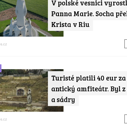
V polské vesnici vyrost
Panna Marie. Socha pře
Krista v Riu
s.cz
Turisté platili 40 eur za
antický amfiteátr. Byl z
a sádry
s.cz