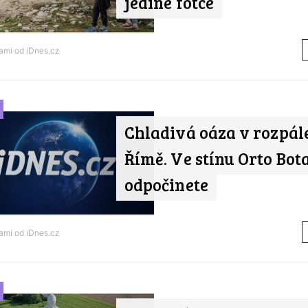
jediné fotce
nami od
iDnes.cz
Chladivá oáza v rozpá
Římě. Ve stínu Orto Bota
odpočinete
nami od
iDnes.cz