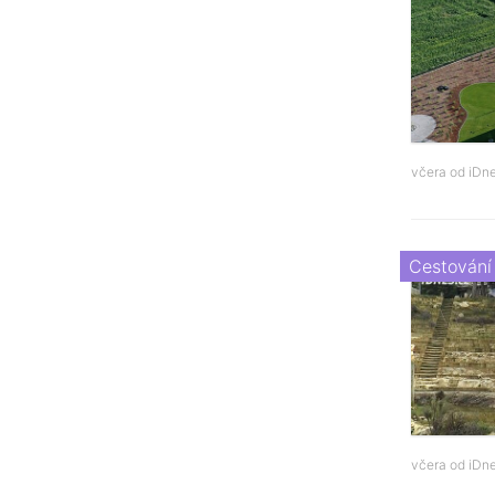
včera od
iDne
Cestování
včera od
iDne