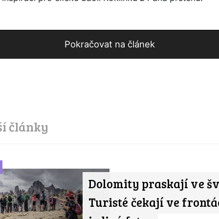
Pokračovat na článek
ší články
Dolomity praskají ve šv
Turisté čekají ve frontá