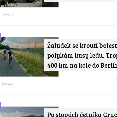
d
iDnes.cz
Žaludek se kroutí bolest
polykám kusy ledu. Tro
400 km na kole do Berlí
d
iDnes.cz
Po stopách četníka Cruc