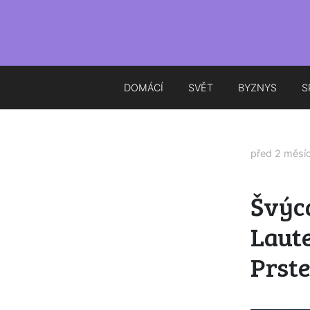
DOMÁCÍ
SVĚT
BYZNYS
S
před 2 měsí
Švýca
Laut
Prst