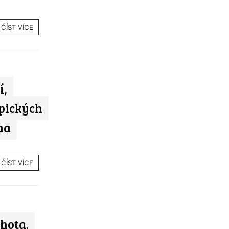
ČÍST VÍCE
í,
pických
na
ČÍST VÍCE
hota.