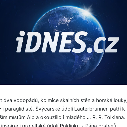
 dva vodopádů, kolmice skalních stěn a horské louky,
y i paraglidisté. Švýcarské údolí Lauterbrunnen patří k
ším místům Alp a okouzlilo i mladého J. R. R. Tolkiena.
 inspiraci pro elfské údolí Roklinku z Pána prstenů.