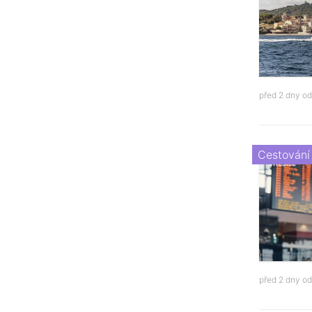
před 2 dny o
Cestování
před 2 dny o