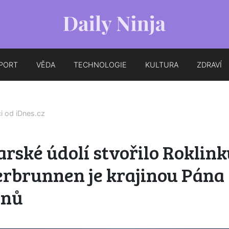
PORT
VĚDA
TECHNOLOGIE
KULTURA
ZDRAVÍ
ci od
iDnes.cz
rské údolí stvořilo Roklink
erbrunnen je krajinou Pána
enů