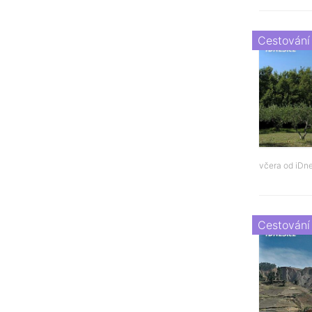
Cestování
včera od
iDne
Cestování