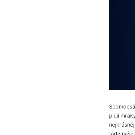
Sedmdesát
plují mrak
nejkrásněj
tady našel