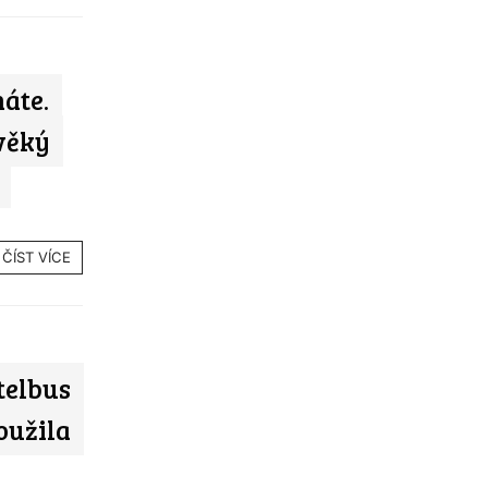
áte.
věký
ČÍST VÍCE
telbus
loužila