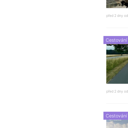
před 2 dny o
Cestování
před 2 dny o
Cestování