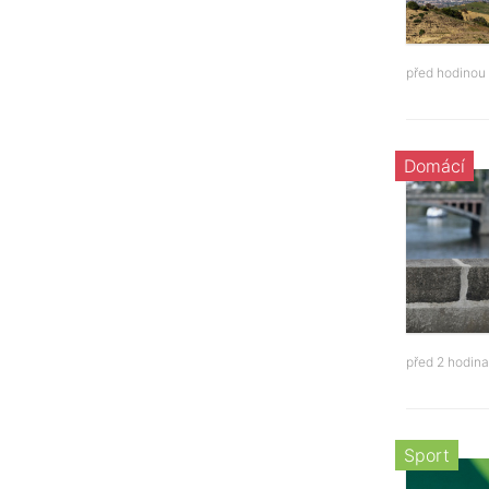
před hodinou
Domácí
před 2 hodin
Sport