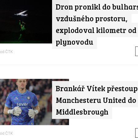
Dron pronikl do bulhar
vzdušného prostoru,
explodoval kilometr od
plynovodu
 od
ČTK
Brankář Vítek přestoupi
Manchesteru United do
Middlesbrough
 od
ČTK