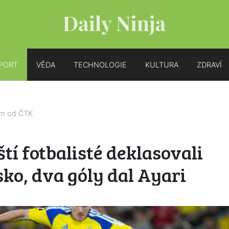
PORT
VĚDA
TECHNOLOGIE
KULTURA
ZDRAVÍ
em od
ČTK
tí fotbalisté deklasovali
ko, dva góly dal Ayari