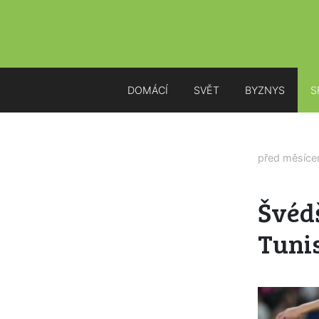
DOMÁCÍ
SVĚT
BYZNYS
S
před měsíc
Švédš
Tunis