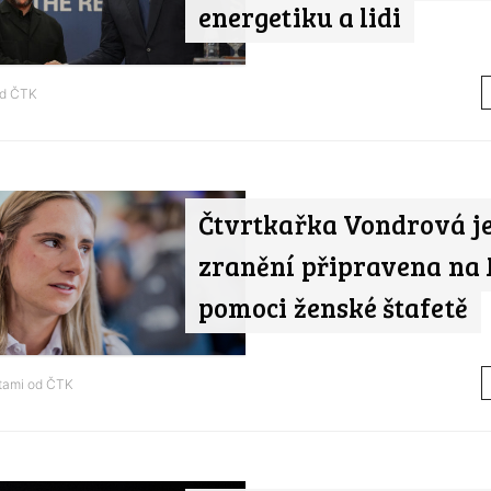
energetiku a lidi
od
ČTK
Čtvrtkařka Vondrová je
zranění připravena na
pomoci ženské štafetě
tami od
ČTK