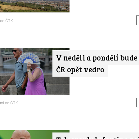
 od
ČTK
V neděli a pondělí bude 
ČR opět vedro
ami od
ČTK