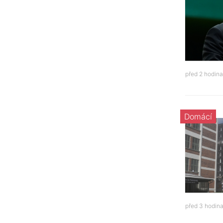
před 2 hodin
Domácí
před 3 hodin