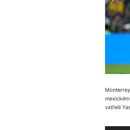
Monterrey 
mexickém M
vstřelil Ya