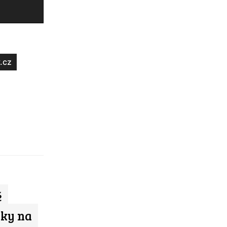
.cz
ě
oky na