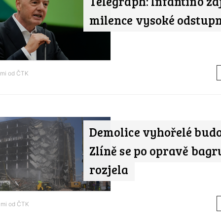
Telegraph: Infantino zaj
milence vysoké odstup
ami od
ČTK
Demolice vyhořelé bud
Zlíně se po opravě bag
rozjela
ami od
ČTK