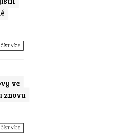
istil
né
ČÍST VÍCE
ovy ve
ru znovu
ČÍST VÍCE