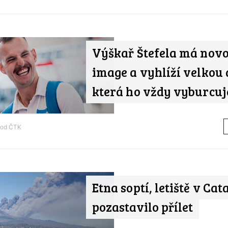
Výškař Štefela má nov
image a vyhlíží velkou 
která ho vždy vyburcuj
 od
ČTK
Etna soptí, letiště v Cat
pozastavilo přílet