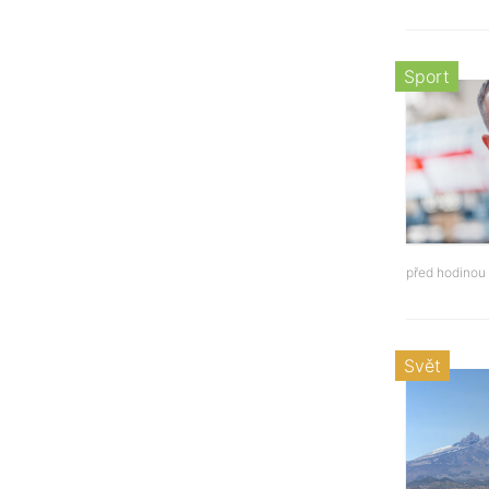
Sport
před hodinou
Svět