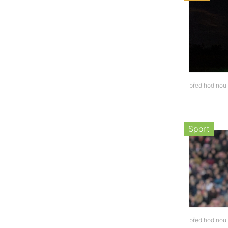
před hodinou
Sport
před hodinou