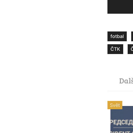
fotbal
ČTK
Dal
Svět