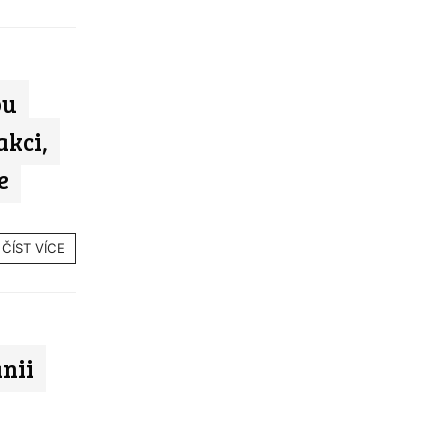
ou
akci,
e
ČÍST VÍCE
anii