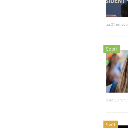
za 37 minut 
Sport
před 33 minu
Svět