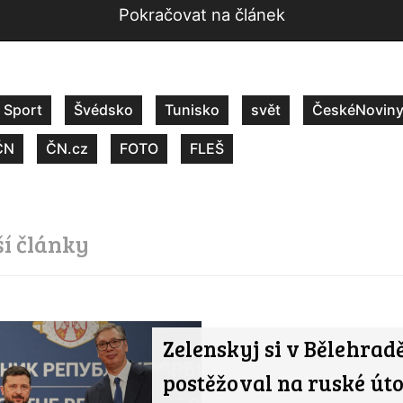
Pokračovat na článek
Sport
Švédsko
Tunisko
svět
ČeskéNoviny
ČN
ČN.cz
FOTO
FLEŠ
ší články
Zelenskyj si v Bělehrad
postěžoval na ruské út