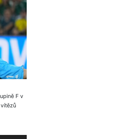
kupině F v
 vítězů