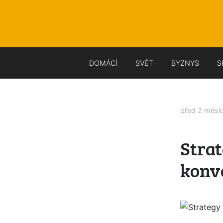
DOMÁCÍ
SVĚT
BYZNYS
S
před 2 měsí
Strat
konv