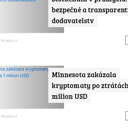
bezpečné a transparent
dodavatelstv
d
iKrypto.cz
Minnesota zakázala
kryptomaty po ztrátách
milion USD
d
iKrypto.cz