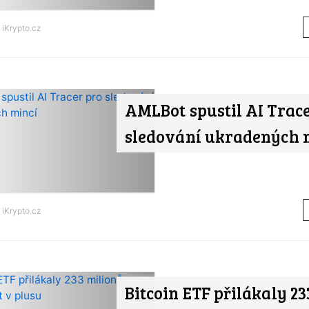
d
iKrypto.cz
AMLBot spustil AI Trac
sledování ukradených 
d
iKrypto.cz
Bitcoin ETF přilákaly 23