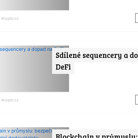
d
iKrypto.cz
Sdílené sequencery a d
DeFi
d
iKrypto.cz
Blockchain v průmyslu: