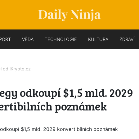
PORT
VĚDA
TECHNOLOGIE
KULTURA
ZDRAVÍ
ci od
iKrypto.cz
egy odkoupí $1,5 mld. 2029
ertibilních poznámek