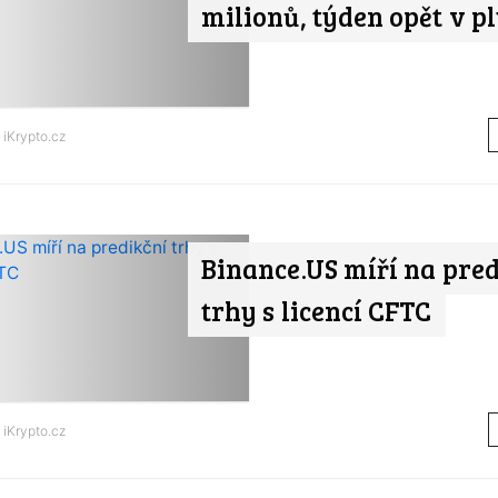
milionů, týden opět v p
d
iKrypto.cz
Binance.US míří na pre
trhy s licencí CFTC
d
iKrypto.cz