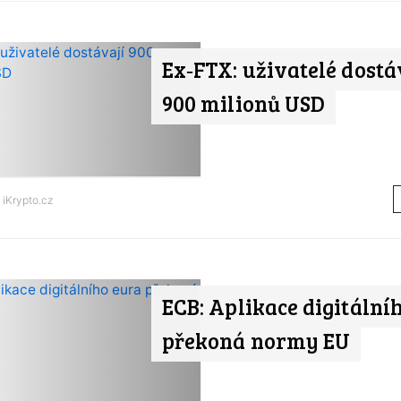
Ex‑FTX: uživatelé dostá
900 milionů USD
d
iKrypto.cz
ECB: Aplikace digitální
překoná normy EU