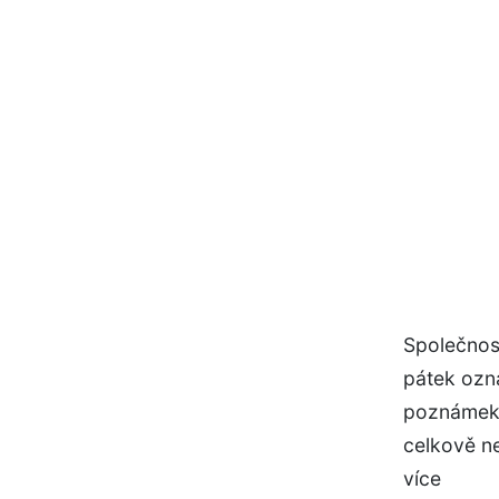
Společnost
pátek ozná
poznámek s
celkově ne
více