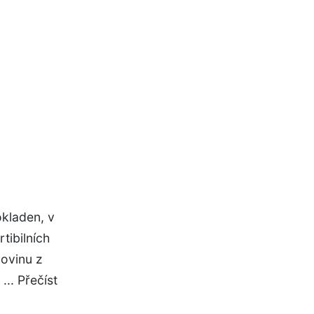
okladen, v
tibilních
lovinu z
.. Přečíst