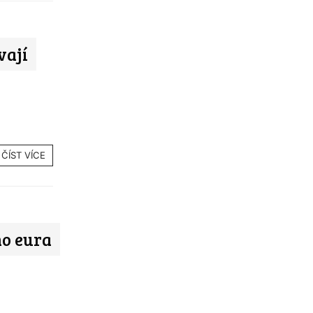
vají
ČÍST VÍCE
ho eura