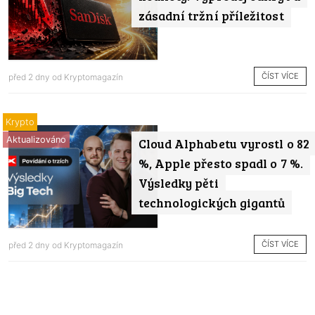
zásadní tržní příležitost
ČÍST VÍCE
před 2 dny od
Kryptomagazín
Krypto
Aktualizováno
Cloud Alphabetu vyrostl o 82
%, Apple přesto spadl o 7 %.
Výsledky pěti
technologických gigantů
ČÍST VÍCE
před 2 dny od
Kryptomagazín