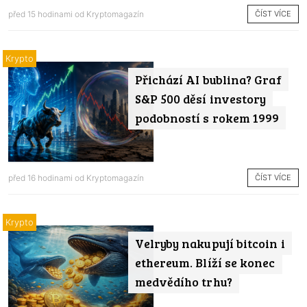
ČÍST VÍCE
před 15 hodinami od
Kryptomagazín
Krypto
Přichází AI bublina? Graf
S&P 500 děsí investory
podobností s rokem 1999
ČÍST VÍCE
před 16 hodinami od
Kryptomagazín
Krypto
Velryby nakupují bitcoin i
ethereum. Blíží se konec
medvědího trhu?