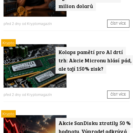
milion dolarů
ČÍST VÍCE
před 2 dny od
Kryptomagazín
Krypto
Kolaps pamětí pro AI drtí
trh: Akcie Micronu hlásí pád,
ale tají 150% zisk?
ČÍST VÍCE
před 2 dny od
Kryptomagazín
Krypto
Akcie SanDisku ztratily 50 %
hodnoty. Výprodej odkrývá