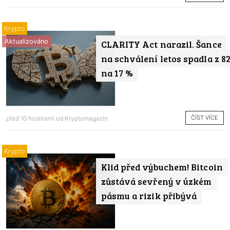
Krypto
Aktualizováno
CLARITY Act narazil. Šance
na schválení letos spadla z 8
na 17 %
ČÍST VÍCE
před 10 hodinami od
Kryptomagazín
Krypto
Klid před výbuchem! Bitcoin
zůstává sevřený v úzkém
pásmu a rizik přibývá