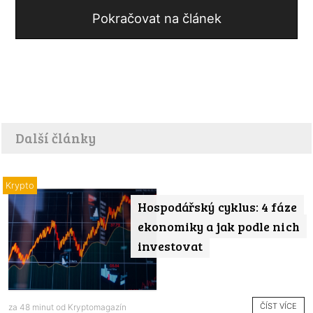
Pokračovat na článek
Další články
Krypto
Hospodářský cyklus: 4 fáze
ekonomiky a jak podle nich
investovat
ČÍST VÍCE
za 48 minut od
Kryptomagazín