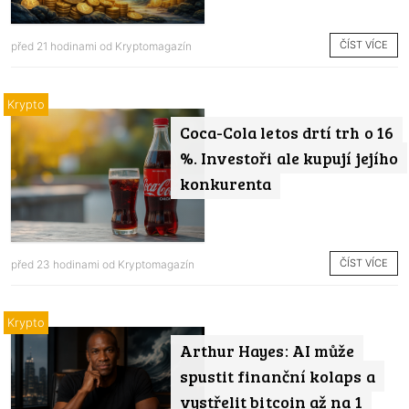
ČÍST VÍCE
před 21 hodinami od
Kryptomagazín
Krypto
Coca-Cola letos drtí trh o 16
%. Investoři ale kupují jejího
konkurenta
ČÍST VÍCE
před 23 hodinami od
Kryptomagazín
Krypto
Arthur Hayes: AI může
spustit finanční kolaps a
vystřelit bitcoin až na 1