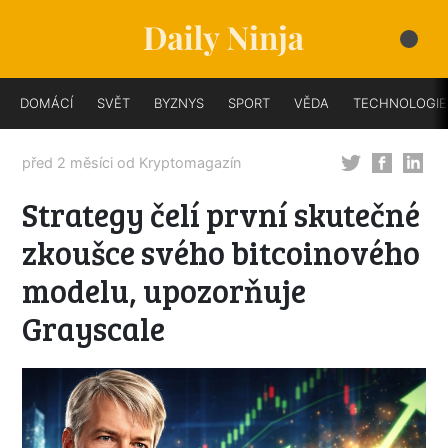
DOMÁCÍ
SVĚT
BYZNYS
SPORT
VĚDA
TECHNOLOGIE
před 2 měsíci od
Kryptomagazín
Strategy čelí první skutečné
zkoušce svého bitcoinového
modelu, upozorňuje
Grayscale