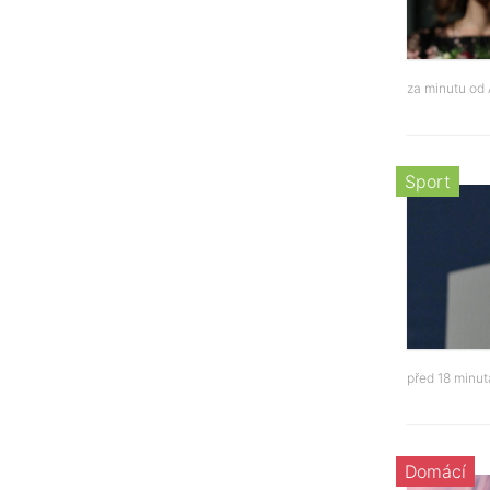
za minutu od
Sport
před 18 minu
Domácí