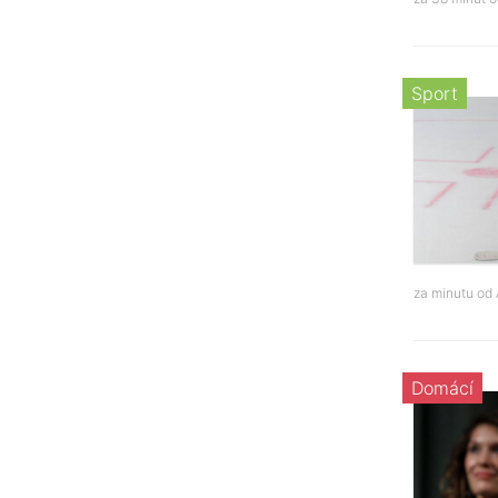
Sport
za minutu od
Domácí