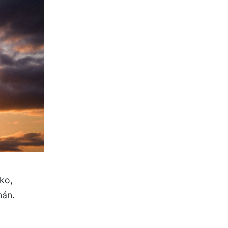
ko,
mán.