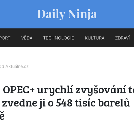
PORT
VĚDA
TECHNOLOGIE
KULTURA
ZDRAVÍ
 od
Aktuálně.cz
y OPEC+ urychlí zvyšování 
 zvedne ji o 548 tisíc barelů
ě