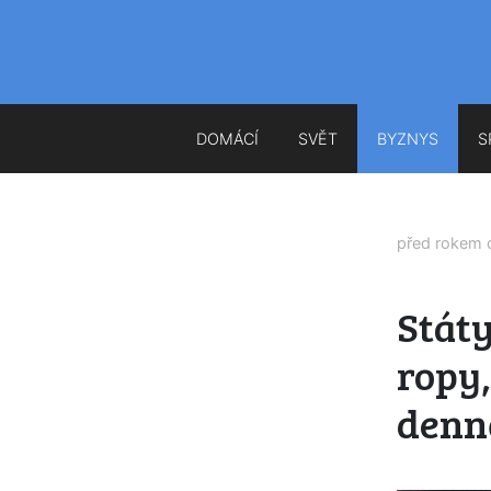
DOMÁCÍ
SVĚT
BYZNYS
S
před rokem
Stát
ropy,
denn