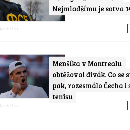
Nejmladšímu je sotva 14
Aktuálně.cz
Menšíka v Montrealu
obtěžoval divák. Co se s
pak, rozesmálo Čecha i 
tenisu
Aktuálně.cz