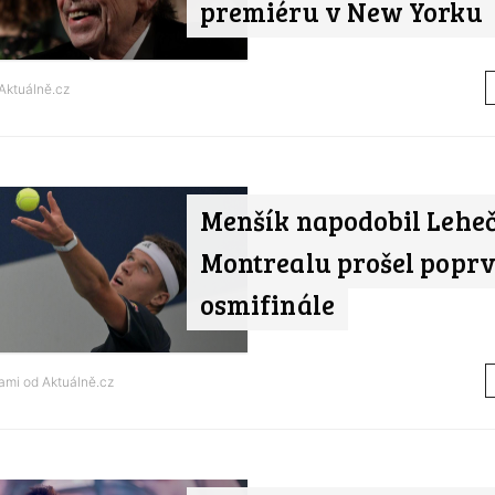
premiéru v New Yorku
Aktuálně.cz
Menšík napodobil Leheč
Montrealu prošel poprv
osmifinále
tami od
Aktuálně.cz