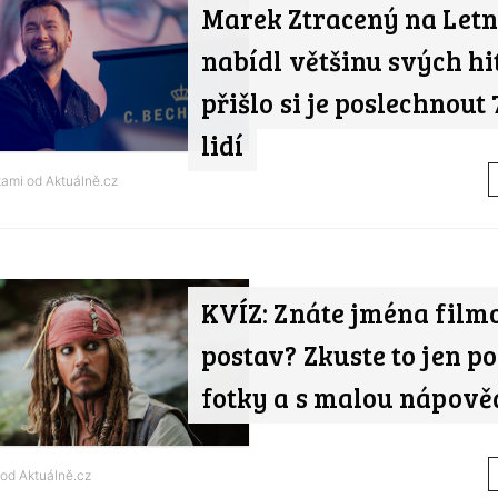
Marek Ztracený na Letn
nabídl většinu svých hi
přišlo si je poslechnout 7
lidí
tami od
Aktuálně.cz
KVÍZ: Znáte jména film
postav? Zkuste to jen po
fotky a s malou nápov
 od
Aktuálně.cz