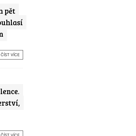
h pět
ouhlasí
n
ČÍST VÍCE
lence.
rství,
ČÍST VÍCE