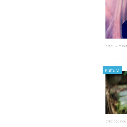
před 37 minu
Kultura
před hodinou