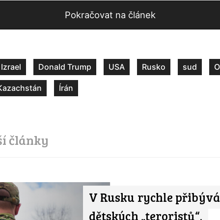
Pokračovat na článek
Izrael
Donald Trump
USA
Rusko
sud
O
Kazachstán
Írán
ší články
V Rusku rychle přibývá
dětských „teroristů“.