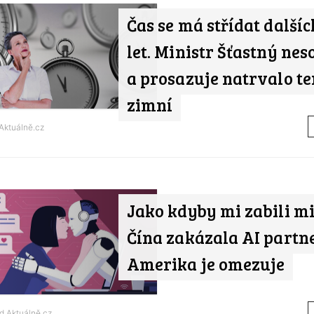
Čas se má střídat dalšíc
let. Ministr Šťastný nes
a prosazuje natrvalo te
zimní
Aktuálně.cz
Jako kdyby mi zabili mi
Čína zakázala AI partne
Amerika je omezuje
od
Aktuálně.cz