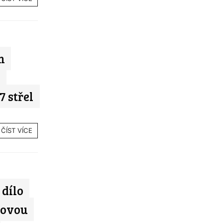
m
k
7 střel
ČÍST VÍCE
dílo
tovou