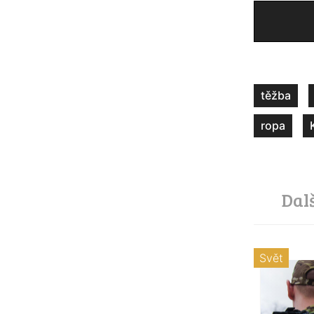
těžba
ropa
Dal
Svět