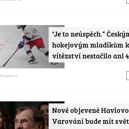
"Je to neúspěch.“ Český
hokejovým mladíkům 
vítězství nestačilo ani 4
Aktuálně.cz
Nově objevené Havlovo 
Varování bude mít svě