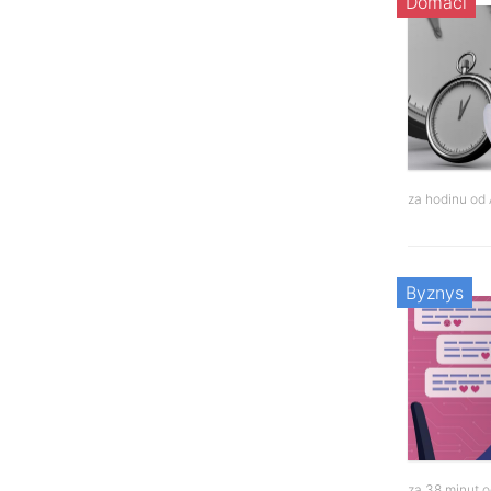
Domácí
za hodinu od
Byznys
za 38 minut 