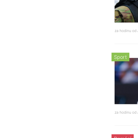
za hodinu od
Sport
za hodinu od