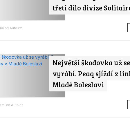
třetí dílo divize Solitair
ami od
Auto.cz
Největší škodovka už s
vyrábí. Peaq sjíždí z li
Mladé Boleslavi
nami od
Auto.cz