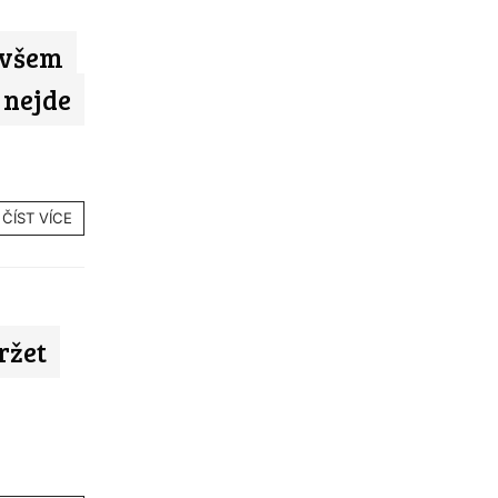
e všem
 nejde
ČÍST VÍCE
ržet