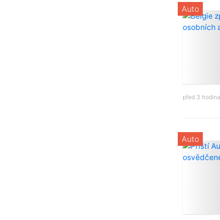
Auto
před 3 hodin
Auto