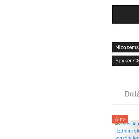
Nizozems
Spyker C8
Dal
Auto