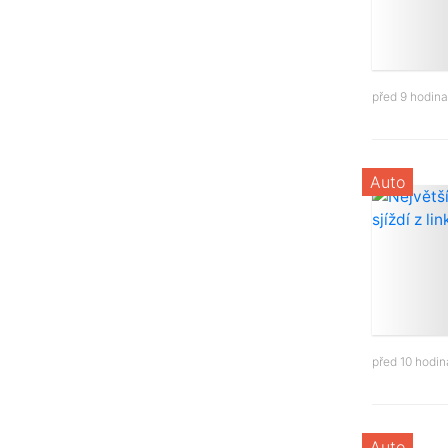
před 9 hodin
Auto
před 10 hodi
Auto