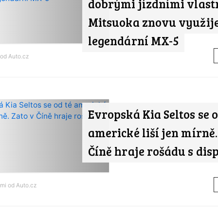
dobrými jízdními vlast
Mitsuoka znovu využij
legendární MX-5
 od
Auto.cz
Evropská Kia Seltos se o
americké liší jen mírně.
Číně hraje rošádu s disp
ami od
Auto.cz