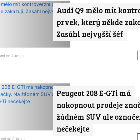
Audi Q9 mělo mít kontr
prvek, který někde zaka
Zasáhl nejvyšší šéf
nami od
Auto.cz
Peugeot 208 E-GTi má
nakopnout prodeje zna
žádném SUV ale označe
nečekejte
nami od
Auto.cz