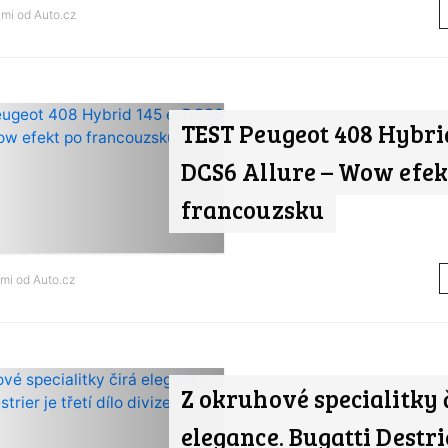
ami od
Auto.cz
TEST Peugeot 408 Hybrid
DCS6 Allure – Wow efek
francouzsku
ami od
Auto.cz
Z okruhové specialitky 
elegance. Bugatti Destri