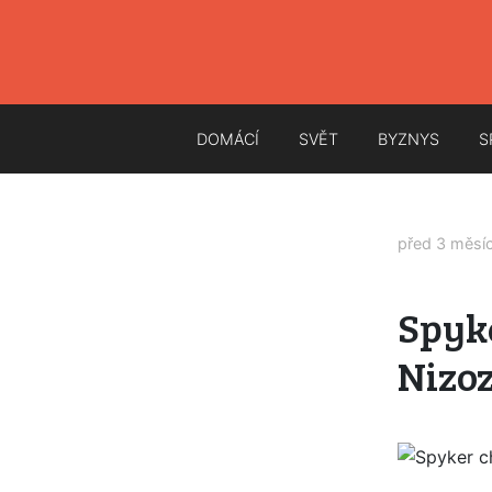
DOMÁCÍ
SVĚT
BYZNYS
S
před 3 měsí
Spyke
Nizo