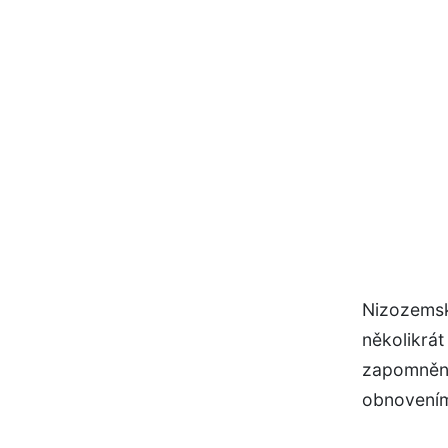
Nizozemsk
několikrá
zapomnění.
obnovením