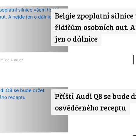
Belgie zpoplatní silnic
řidičům osobních aut. A
jen o dálnice
ami od
Auto.cz
Příští Audi Q8 se bude d
osvědčeného receptu