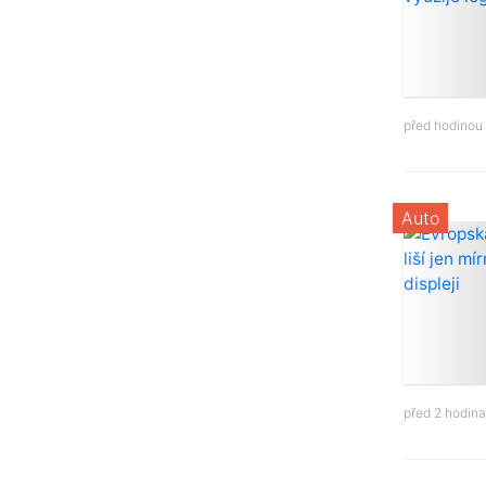
před hodinou
Auto
před 2 hodin