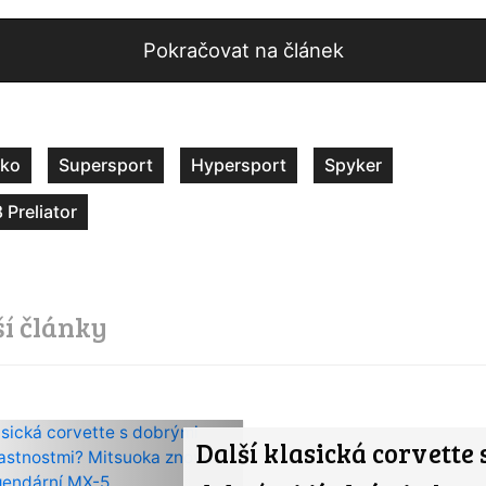
Pokračovat na článek
ko
Supersport
Hypersport
Spyker
 Preliator
ší články
Další klasická corvette 