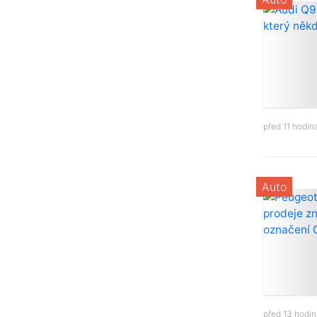
před 11 hodi
Auto
před 13 hodi