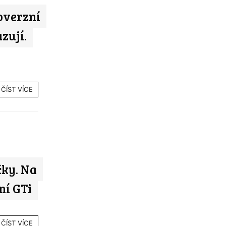
overzní
zují.
ČÍST VÍCE
čky. Na
ní GTi
ČÍST VÍCE