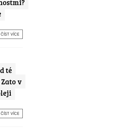
nostmi?
e
ČÍST VÍCE
d té
 Zato v
leji
ČÍST VÍCE