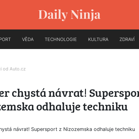
PORT
VĚDA
TECHNOLOGIE
KULTURA
ZDRAVÍ
ci od
Auto.cz
r chystá návrat! Superspor
zemska odhaluje techniku