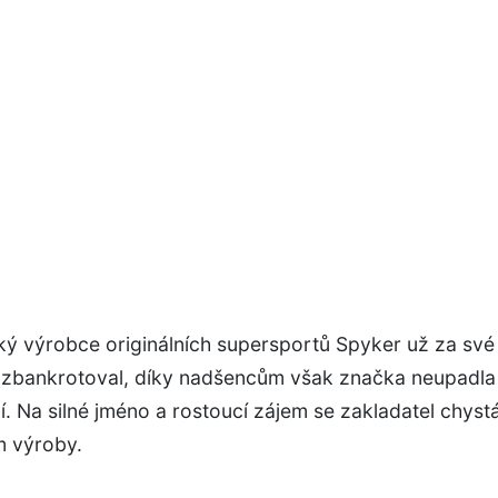
ý výrobce originálních supersportů Spyker už za své
t zbankrotoval, díky nadšencům však značka neupadla
 Na silné jméno a rostoucí zájem se zakladatel chyst
 výroby.