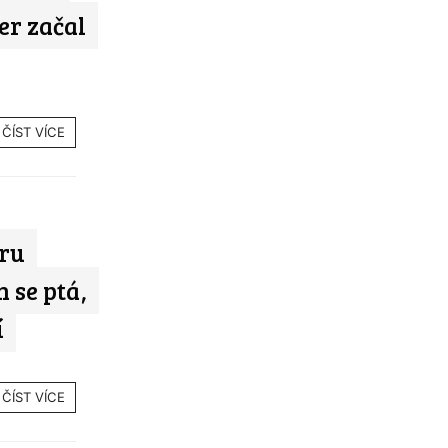
er začal
ČÍST VÍCE
oru
h se ptá,
í
ČÍST VÍCE