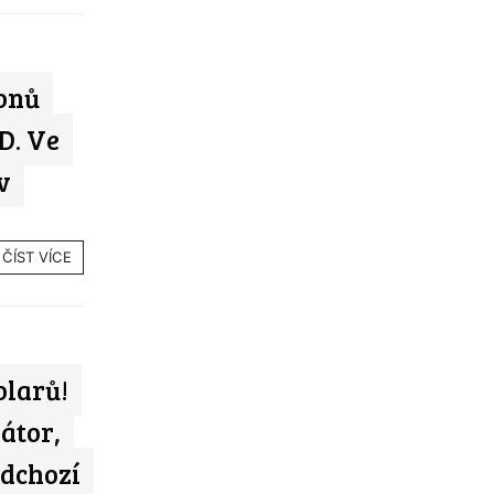
onů
D. Ve
v
ČÍST VÍCE
olarů!
átor,
edchozí