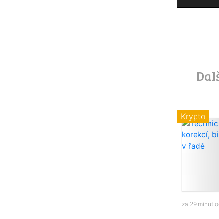
Dal
Krypto
za 29 minut 