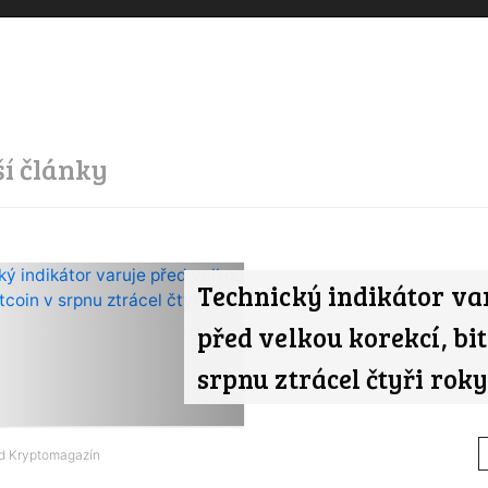
ší články
Technický indikátor va
před velkou korekcí, bit
srpnu ztrácel čtyři roky
od
Kryptomagazín