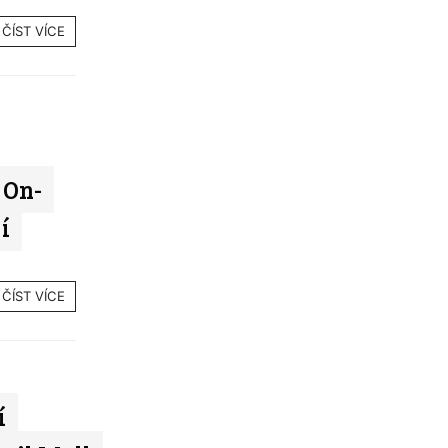
ČÍST VÍCE
 On-
í
ČÍST VÍCE
í