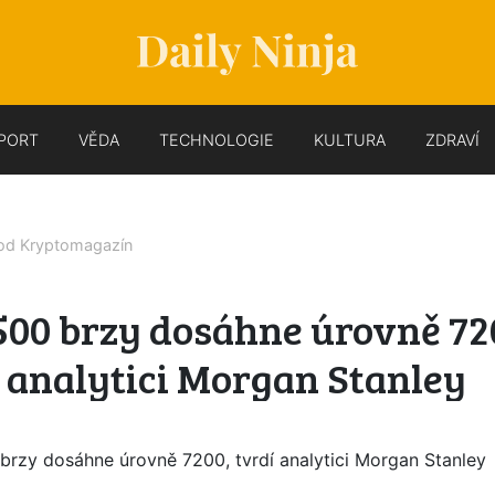
PORT
VĚDA
TECHNOLOGIE
KULTURA
ZDRAVÍ
 od
Kryptomagazín
500 brzy dosáhne úrovně 72
 analytici Morgan Stanley