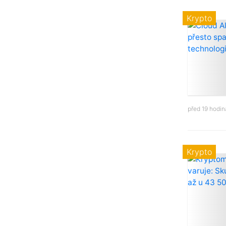
Krypto
před 19 hodi
Krypto