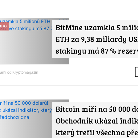
BitMine uzamkla 5 mili
áno
ETH za 9,38 miliardy US
stakingu má 87 % rezer
tami od
Kryptomagazín
Bitcoin míří na 50 000 d
Obchodník ukázal indik
který trefil všechna př