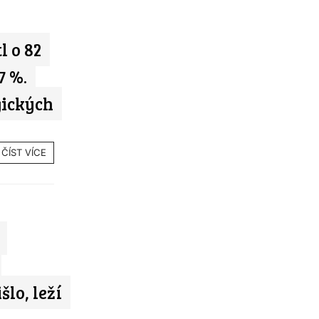
l o 82
7 %.
gických
ČÍST VÍCE
šlo, leží