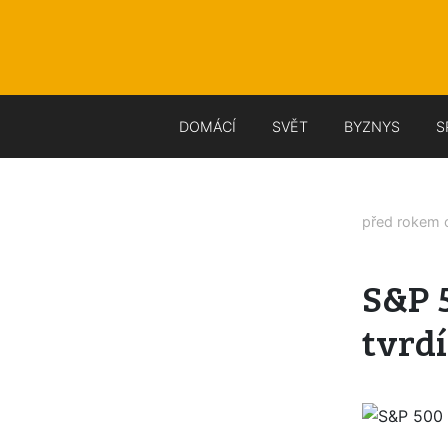
DOMÁCÍ
SVĚT
BYZNYS
S
před rokem
S&P 
tvrdí