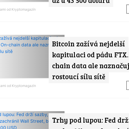
až u 43 500 dolarů
nami od
Kryptomagazín
Bitcoin zažívá nejdelší
kapitulaci od pádu FTX.
chain data ale naznačuj
rostoucí sílu sítě
nami od
Kryptomagazín
Trhy pod lupou: Fed drž