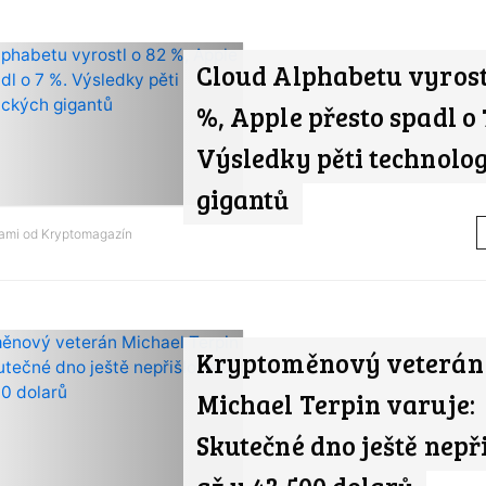
Cloud Alphabetu vyrost
%, Apple přesto spadl o 
Výsledky pěti technolo
gigantů
nami od
Kryptomagazín
Kryptoměnový veterán
Michael Terpin varuje:
Skutečné dno ještě nepři