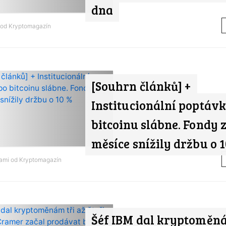
dna
 od
Kryptomagazín
[Souhrn článků] +
Institucionální poptávk
bitcoinu slábne. Fondy z
měsíce snížily držbu o 
nami od
Kryptomagazín
Šéf IBM dal kryptoměná