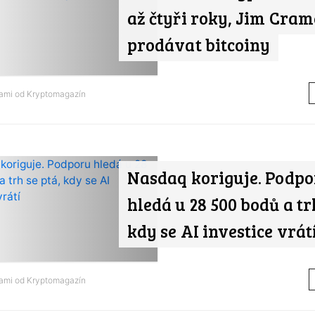
až čtyři roky, Jim Cram
prodávat bitcoiny
nami od
Kryptomagazín
Nasdaq koriguje. Podp
hledá u 28 500 bodů a tr
kdy se AI investice vrát
nami od
Kryptomagazín