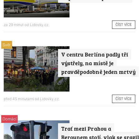
ČÍST VÍCE
za 29 minut od
Lidovky.cz
Svět
V centru Berlína padly tři
výstřely, na místě je
pravděpodobně jeden mrtvý
ČÍST VÍCE
před 45 minutami od
Lidovky.cz
Domácí
Trať mezi Prahou a
Berounem stojí, vlak se srazil