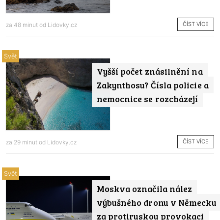
ČÍST VÍCE
za 48 minut od
Lidovky.cz
Svět
Vyšší počet znásilnění na
Zakynthosu? Čísla policie a
nemocnice se rozcházejí
ČÍST VÍCE
za 29 minut od
Lidovky.cz
Svět
Moskva označila nález
výbušného dronu v Německu
za protiruskou provokaci