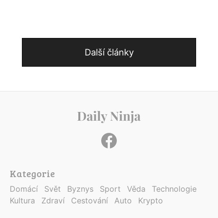
Další články
Kategorie
Domácí
Svět
Byznys
Sport
Věda
Technologie
Kultura
Zdraví
Cestování
Auto
Krypto