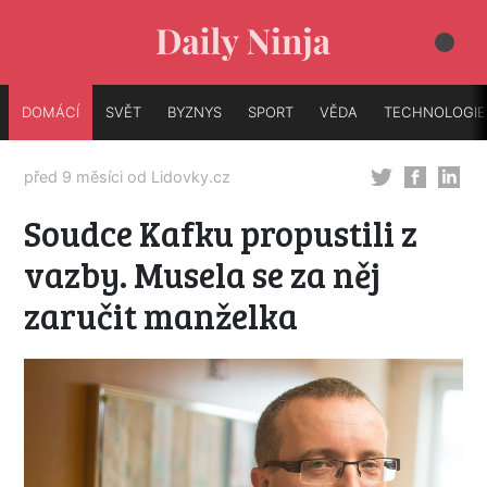
DOMÁCÍ
SVĚT
BYZNYS
SPORT
VĚDA
TECHNOLOGIE
před 9 měsíci od
Lidovky.cz
Soudce Kafku propustili z
vazby. Musela se za něj
zaručit manželka