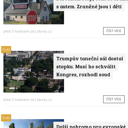
s autem. Zraněné jsou i děti
ČÍST VÍCE
před 3 hodinami od
Lidovky.cz
Svět
Trumpův taneční sál dostal
stopku. Musí ho schválit
Kongres, rozhodl soud
ČÍST VÍCE
před 3 hodinami od
Lidovky.cz
Svět
Další pohroma pro evropské