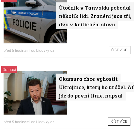
Útočník v Tanvaldu pobodal
několik lidí. Zranění jsou tři,
dva v kritickém stavu
ČÍST VÍCE
před 5 hodinami od
Lidovky.cz
Domácí
Okamura chce vyhostit
Ukrajince, který ho urážel. Ať
jde do první linie, napsal
ČÍST VÍCE
před 5 hodinami od
Lidovky.cz