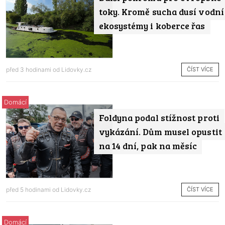
toky. Kromě sucha dusí vodní
ekosystémy i koberce řas
ČÍST VÍCE
před 3 hodinami od
Lidovky.cz
Domácí
Foldyna podal stížnost proti
vykázání. Dům musel opustit
na 14 dní, pak na měsíc
ČÍST VÍCE
před 5 hodinami od
Lidovky.cz
Domácí