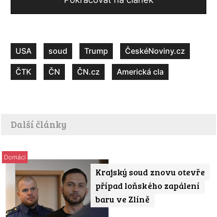
USA
soud
Trump
ČeskéNoviny.cz
ČTK
ČN
ČN.cz
Americká cla
Další články
Domácí
Krajský soud znovu otevře
případ loňského zapálení
baru ve Zlíně