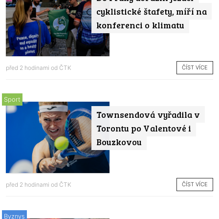
cyklistické štafety, míří na
konferenci o klimatu
ČÍST VÍCE
před 2 hodinami od
ČTK
Sport
Townsendová vyřadila v
Torontu po Valentové i
Bouzkovou
ČÍST VÍCE
před 2 hodinami od
ČTK
Byznys