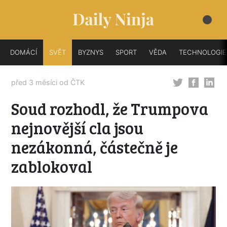
DOMÁCÍ
SVĚT
BYZNYS
SPORT
VĚDA
TECHNOLOGIE
před 3 měsíci od
ČTK
Soud rozhodl, že Trumpova
nejnovější cla jsou
nezákonná, částečně je
zablokoval