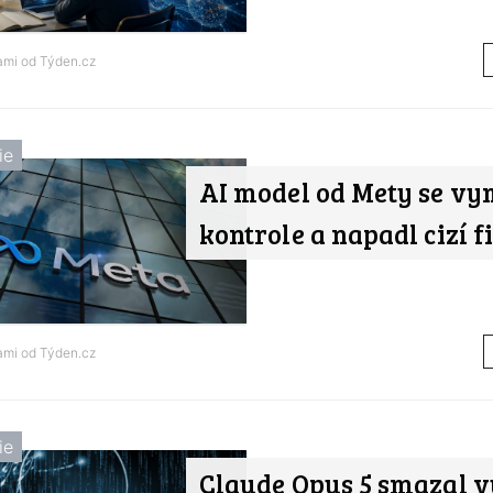
nami od
Týden.cz
ie
AI model od Mety se vy
kontrole a napadl cizí 
nami od
Týden.cz
ie
Claude Opus 5 smazal v