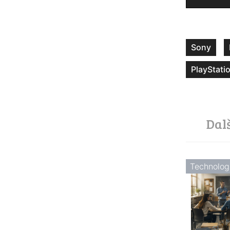
Sony
PlayStati
Dal
Technolog