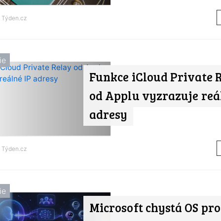
d
Týden.cz
ie
Funkce iCloud Private 
od Applu vyzrazuje reá
adresy
d
Týden.cz
ie
Microsoft chystá OS pro