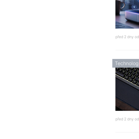
před 2 dny o
Technolog
před 2 dny o