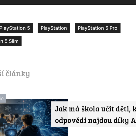
PlayStation 5
PlayStation
PlayStation 5 Pro
on 5 Slim
ší články
ie
Jak má škola učit děti, 
odpovědi najdou díky A