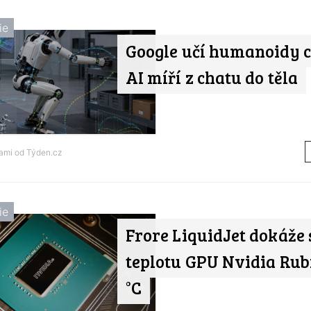
ie
Google učí humanoidy c
AI míří z chatu do těla
nami od
Týden.cz
ie
Frore LiquidJet dokáže 
teplotu GPU Nvidia Rubi
°C