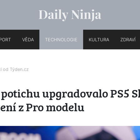
PORT
VĚDA
TECHNOLOGIE
KULTURA
ZDRAVÍ
ci od
Týden.cz
potichu upgradovalo PS5 Sl
ení z Pro modelu