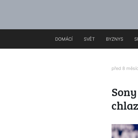
DOMÁCÍ
SVĚT
BYZNYS
S
před 8 měsí
Sony 
chlaz