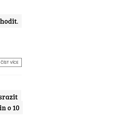
hodit.
ČÍST VÍCE
srazit
n o 10