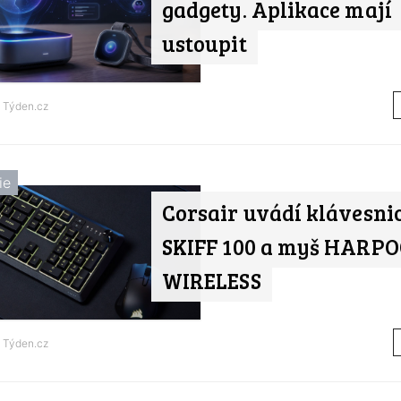
gadgety. Aplikace mají
ustoupit
d
Týden.cz
ie
Corsair uvádí klávesni
SKIFF 100 a myš HARPO
WIRELESS
d
Týden.cz