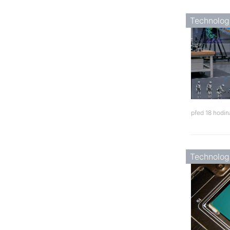
Technolog
před 18 hodi
Technolog