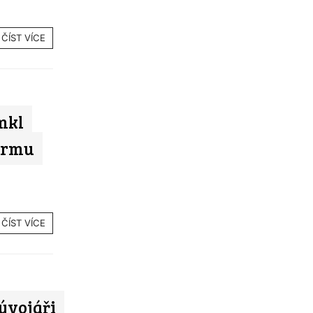
ČÍST VÍCE
mkl
firmu
ČÍST VÍCE
ývojáři