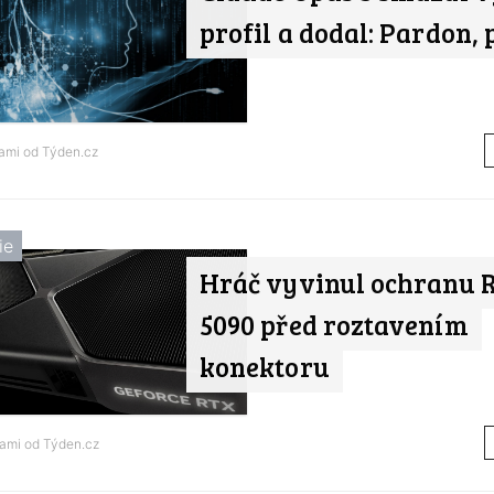
profil a dodal: Pardon, 
nami od
Týden.cz
ie
Hráč vyvinul ochranu 
5090 před roztavením
konektoru
nami od
Týden.cz