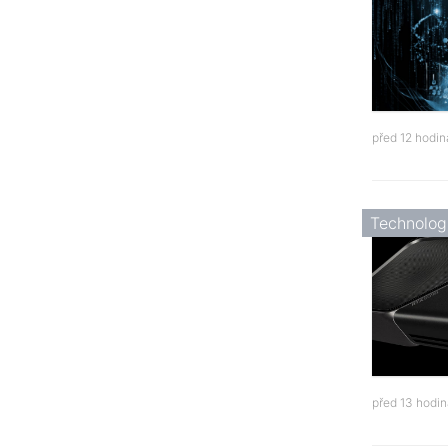
před 12 hodi
Technolog
před 13 hodi