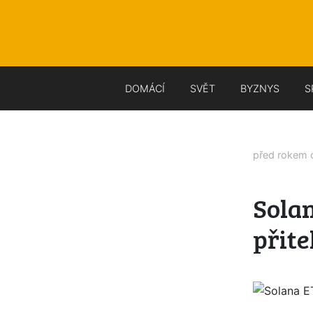
DOMÁCÍ
SVĚT
BYZNYS
S
před rokem
Solan
přit