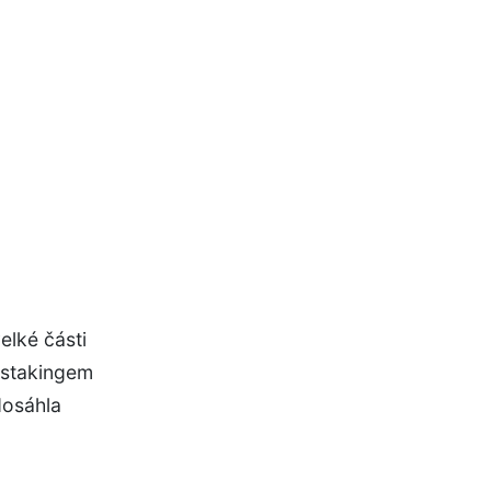
elké části
 stakingem
dosáhla