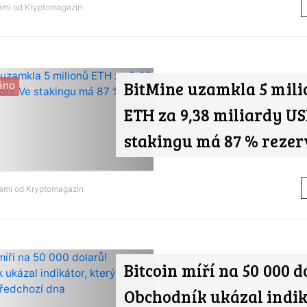
nami od
Kryptomagazín
BitMine uzamkla 5 mili
áno
ETH za 9,38 miliardy US
stakingu má 87 % rezer
nami od
Kryptomagazín
Bitcoin míří na 50 000 d
Obchodník ukázal indik