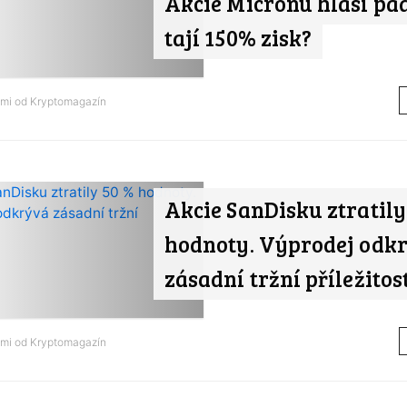
Akcie Micronu hlásí pád
tají 150% zisk?
ami od
Kryptomagazín
Akcie SanDisku ztratily
hodnoty. Výprodej odk
zásadní tržní příležitos
ami od
Kryptomagazín