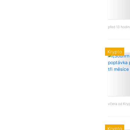
před 13 hodi
Krypto
včera od
Kry
Krypto