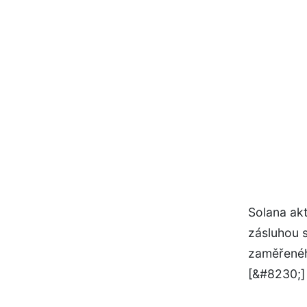
Solana akt
zásluhou 
zaměřenéh
[&#8230;]