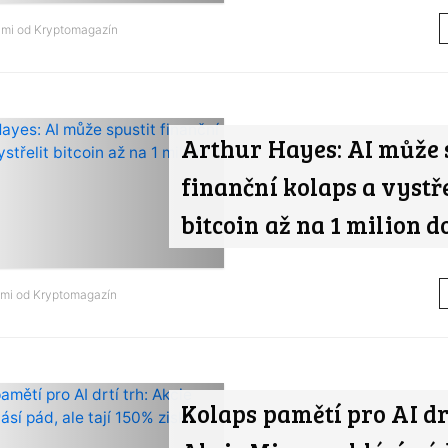
ami od
Kryptomagazín
Arthur Hayes: AI může 
finanční kolaps a vystře
bitcoin až na 1 milion d
ami od
Kryptomagazín
Kolaps pamětí pro AI drt