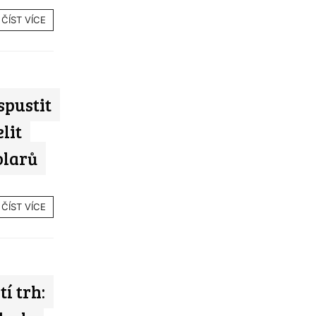
ČÍST VÍCE
spustit
lit
olarů
ČÍST VÍCE
í trh: