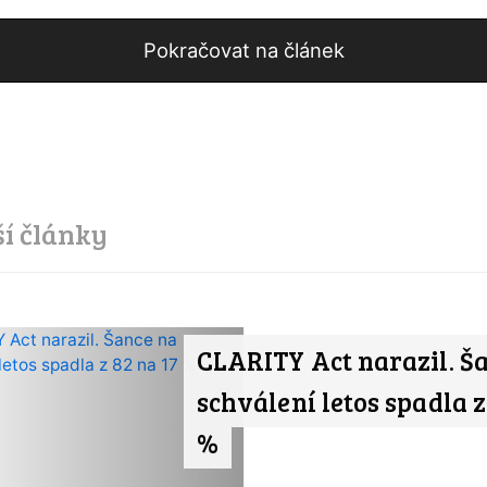
Pokračovat na článek
ší články
CLARITY Act narazil. Š
schválení letos spadla z
%