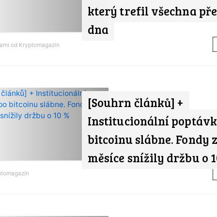
který trefil všechna př
dna
nami od
Kryptomagazín
[Souhrn článků] +
Institucionální poptávk
bitcoinu slábne. Fondy z
měsíce snížily držbu o 
ptomagazín