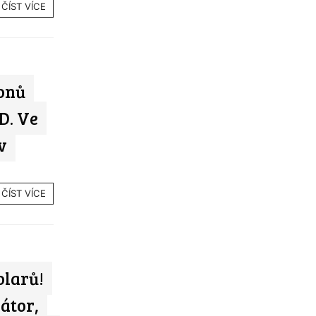
ČÍST VÍCE
onů
D. Ve
v
ČÍST VÍCE
olarů!
átor,