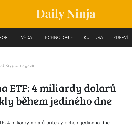
PORT
VĚDA
TECHNOLOGIE
KULTURA
ZDRAVÍ
 od
Kryptomagazín
a ETF: 4 miliardy dolarů
ekly během jediného dne