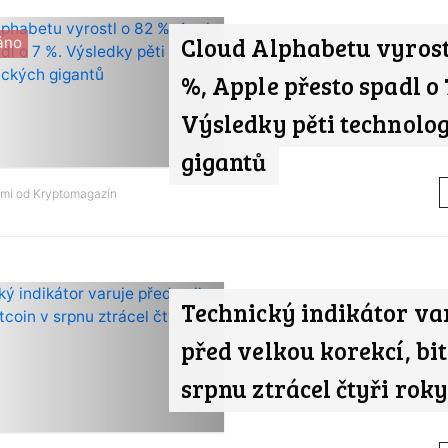
Cloud Alphabetu vyrost
áno
%, Apple přesto spadl o 
Výsledky pěti technolo
gigantů
ami od
Kryptomagazín
Technický indikátor va
před velkou korekcí, bit
srpnu ztrácel čtyři roky