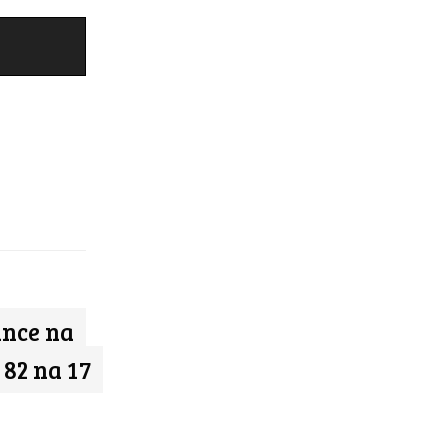
ance na
 82 na 17