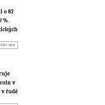
l o 82
7 %.
gických
ČÍST VÍCE
ruje
coin v
 v řadě