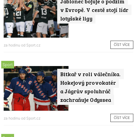
Jablonec bojuje o podzim
v Evropě. V cestě stojí lídr
lotyšské ligy
ČÍST VÍCE
za hodinu od
Sport.cz
Sport
Bitkař v roli válečníka.
Hokejový provokatér
a Jágrův spoluhráč
zachraňuje Odyssea
ČÍST VÍCE
za hodinu od
Sport.cz