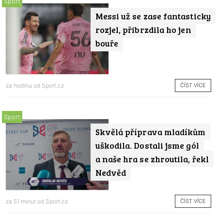
Sport
Messi už se zase fantasticky
rozjel, přibrzdila ho jen
bouře
ČÍST VÍCE
za hodinu od
Sport.cz
Sport
Skvělá příprava mladíkům
uškodila. Dostali jsme gól
a naše hra se zhroutila, řekl
Nedvěd
ČÍST VÍCE
za 51 minut od
Sport.cz