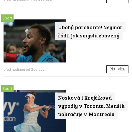
Sport
Ubohý parchante! Neymar
řádil jak smyslů zbavený
ČÍST VÍCE
před hodinou od
Sport.cz
Sport
Nosková i Krejčíková
vypadly v Torontu. Menšík
pokračuje v Montrealu