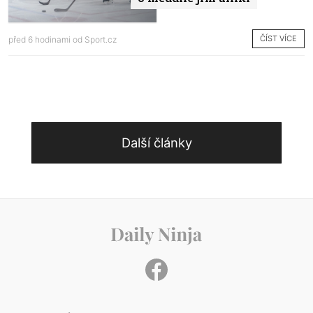
ČÍST VÍCE
před 6 hodinami od
Sport.cz
Další články