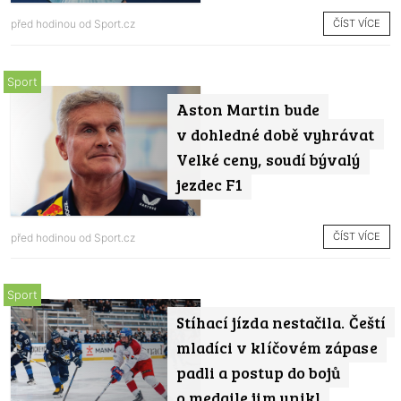
ČÍST VÍCE
před hodinou od
Sport.cz
Sport
Aston Martin bude
v dohledné době vyhrávat
Velké ceny, soudí bývalý
jezdec F1
ČÍST VÍCE
před hodinou od
Sport.cz
Sport
Stíhací jízda nestačila. Čeští
mladíci v klíčovém zápase
padli a postup do bojů
o medaile jim unikl