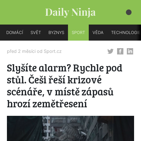
DOMÁCÍ
SVĚT
BYZNYS
SPORT
VĚDA
TECHNOLOGIE
před 2 měsíci od
Sport.cz
Slyšíte alarm? Rychle pod
stůl. Češi řeší krizové
scénáře, v místě zápasů
hrozí zemětřesení