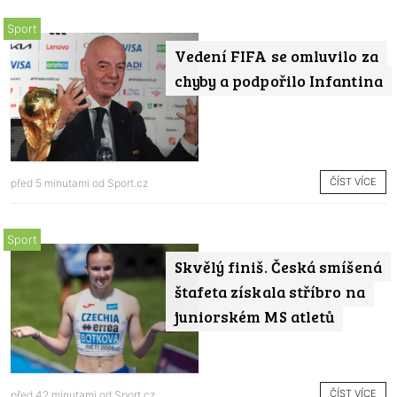
Sport
Vedení FIFA se omluvilo za
chyby a podpořilo Infantina
ČÍST VÍCE
před 5 minutami od
Sport.cz
Sport
Skvělý finiš. Česká smíšená
štafeta získala stříbro na
juniorském MS atletů
ČÍST VÍCE
před 42 minutami od
Sport.cz