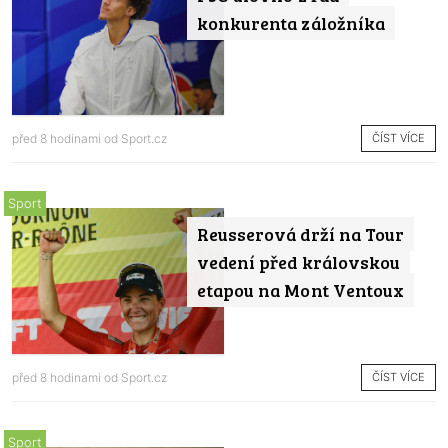
konkurenta záložníka
ČÍST VÍCE
před 8 hodinami od
Sport.cz
Sport
Reusserová drží na Tour
vedení před královskou
etapou na Mont Ventoux
ČÍST VÍCE
před 8 hodinami od
Sport.cz
Sport