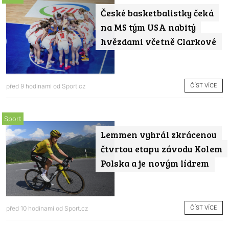
České basketbalistky čeká
na MS tým USA nabitý
hvězdami včetně Clarkové
ČÍST VÍCE
před 9 hodinami od
Sport.cz
Sport
Lemmen vyhrál zkrácenou
čtvrtou etapu závodu Kolem
Polska a je novým lídrem
ČÍST VÍCE
před 10 hodinami od
Sport.cz