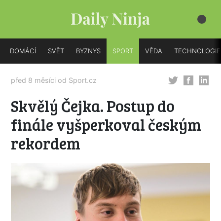
DOMÁCÍ
SVĚT
BYZNYS
SPORT
VĚDA
TECHNOLOGIE
před 8 měsíci od
Sport.cz
Skvělý Čejka. Postup do
finále vyšperkoval českým
rekordem