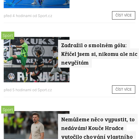
ČÍST VÍCE
před 4 hodinami od
Sport.cz
Sport
Zadražil o smolném gólu:
Křičel jsem si, nikomu ale nic
nevyčítám
ČÍST VÍCE
před 5 hodinami od
Sport.cz
Sport
Nemůžeme něco vypustit, to
nedávám! Kouče Hradce
vytočilo chování vlastního