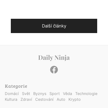
Další články
Kategorie
Domácí
Svět
Byznys
Sport
Věda
Technologie
Kultura
Zdraví
Cestování
Auto
Krypto