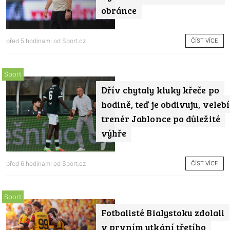
obránce
ČÍST VÍCE
před 5 hodinami od
Sport.cz
Sport
Dřív chytaly kluky křeče po
hodině, teď je obdivuju, velebí
trenér Jablonce po důležité
výhře
ČÍST VÍCE
před 6 hodinami od
Sport.cz
Sport
Fotbalisté Bialystoku zdolali
v prvním utkání třetího