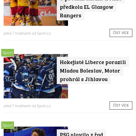
předkola EL Glasgow
Rangers
ČÍST VÍCE
před 7 hodinami od
Sport.cz
Sport
Hokejisté Liberce porazili
Mladou Boleslav, Motor
prohrál s Jihlavou
ČÍST VÍCE
před 7 hodinami od
Sport.cz
Sport
PSG ulovilo z řad