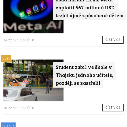
zaplatit 567 milionů USD
kvůli újmě způsobené dětem
ČÍST VÍCE
za 22 minut od
ČTK
Svět
Student zabil ve škole v
Thajsku jednoho učitele,
později se zastřelil
ČÍST VÍCE
za 22 minut od
ČTK
Byznys