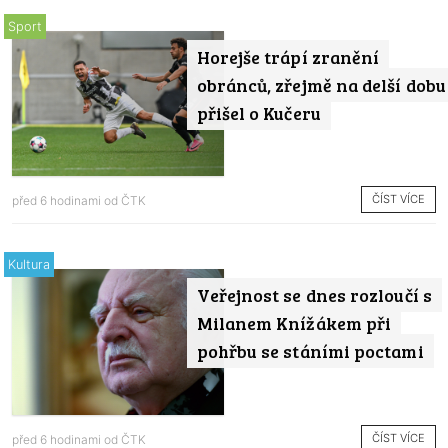
Sport
Horejše trápí zranění
obránců, zřejmě na delší dobu
přišel o Kučeru
ČÍST VÍCE
před 6 hodinami od
ČTK
Kultura
Veřejnost se dnes rozloučí s
Milanem Knížákem při
pohřbu se stáními poctami
ČÍST VÍCE
před 6 hodinami od
ČTK