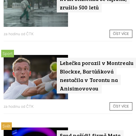
zrušilo 500 letů
ČÍST VÍCE
za hodinu od
ČTK
Sport
Lehečka porazil v Montrealu
Blockxe, Bartůňková
nestačila v Torontu na
Anisimovovou
ČÍST VÍCE
za hodinu od
ČTK
Svět
Soud nařídil firmě Meta