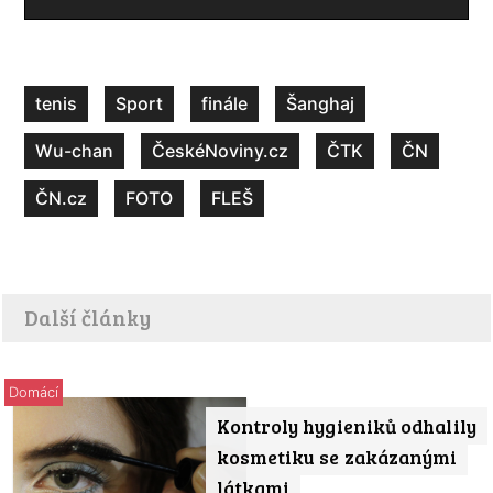
tenis
Sport
finále
Šanghaj
Wu-chan
ČeskéNoviny.cz
ČTK
ČN
ČN.cz
FOTO
FLEŠ
Další články
Domácí
Kontroly hygieniků odhalily
kosmetiku se zakázanými
látkami