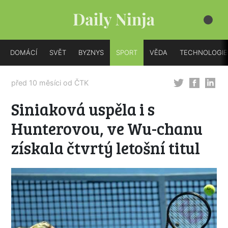
DOMÁCÍ
SVĚT
BYZNYS
SPORT
VĚDA
TECHNOLOGIE
před 10 měsíci od
ČTK
Siniaková uspěla i s
Hunterovou, ve Wu-chanu
získala čtvrtý letošní titul