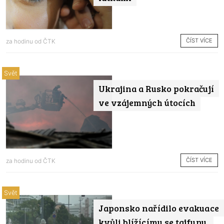
ČÍST VÍCE
za hodinu od
ČTK
Svět
Ukrajina a Rusko pokračují
ve vzájemných útocích
ČÍST VÍCE
za hodinu od
ČTK
Svět
Japonsko nařídilo evakuace
kvůli blížícímu se tajfunu,