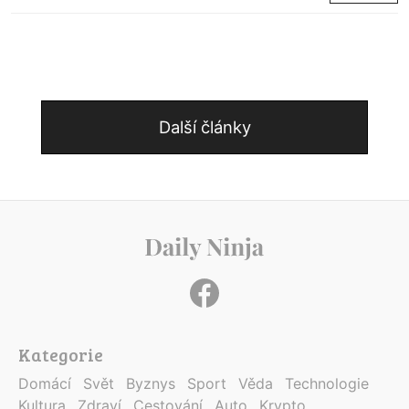
Další články
Kategorie
Domácí
Svět
Byznys
Sport
Věda
Technologie
Kultura
Zdraví
Cestování
Auto
Krypto