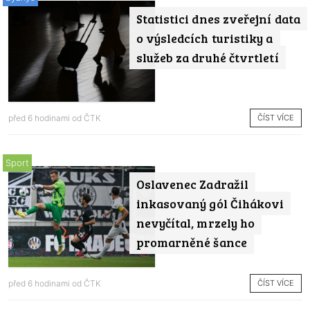
Statistici dnes zveřejní data
o výsledcích turistiky a
služeb za druhé čtvrtletí
ČÍST VÍCE
před 6 hodinami od
ČTK
Sport
Oslavenec Zadražil
inkasovaný gól Čihákovi
nevyčítal, mrzely ho
promarněné šance
ČÍST VÍCE
před 6 hodinami od
ČTK