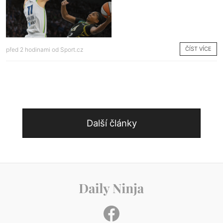
ČÍST VÍCE
před 2 hodinami od
Sport.cz
Další články