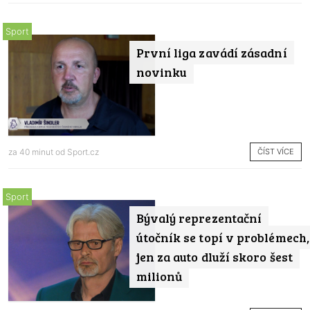
Sport
První liga zavádí zásadní
novinku
ČÍST VÍCE
za 40 minut od
Sport.cz
Sport
Bývalý reprezentační
útočník se topí v problémech,
jen za auto dluží skoro šest
milionů