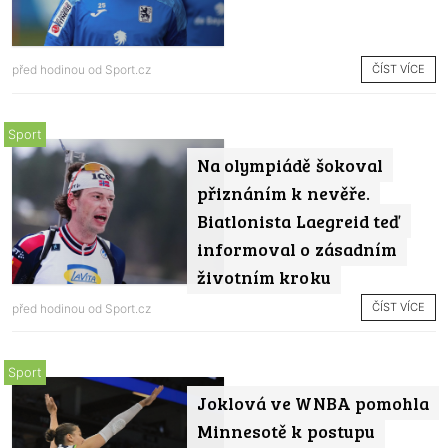
ČÍST VÍCE
před hodinou od
Sport.cz
Sport
Na olympiádě šokoval
přiznáním k nevěře.
Biatlonista Laegreid teď
informoval o zásadním
životním kroku
ČÍST VÍCE
před hodinou od
Sport.cz
Sport
Joklová ve WNBA pomohla
Minnesotě k postupu