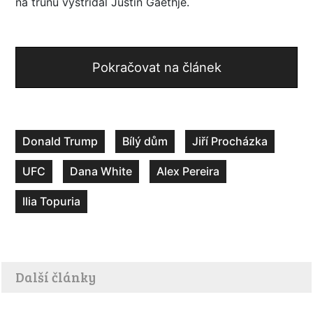
na trůnu vystřídal Justin Gaethje.
Pokračovat na článek
Donald Trump
Bílý dům
Jiří Procházka
UFC
Dana White
Alex Pereira
Ilia Topuria
Další články