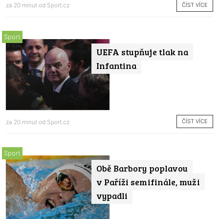
ČÍST VÍCE
za 20 minut od
Sport.cz
Sport
UEFA stupňuje tlak na
Infantina
ČÍST VÍCE
za 20 minut od
Sport.cz
Sport
Obě Barbory poplavou
v Paříži semifinále, muži
vypadli