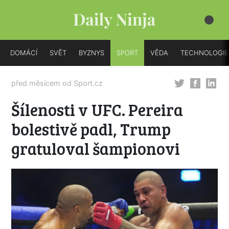
DOMÁCÍ
SVĚT
BYZNYS
SPORT
VĚDA
TECHNOLOGIE
před měsícem od
Sport.cz
Šílenosti v UFC. Pereira
bolestivě padl, Trump
gratuloval šampionovi