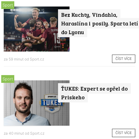
Sport
Bez Kuchty, Vindahla,
Haraslína i posily. Sparta letí
do Lyonu
ČÍST VÍCE
za 59 minut od
Sport.cz
Sport
ŤUKES: Expert se opřel do
Priskeho
ČÍST VÍCE
za 40 minut od
Sport.cz