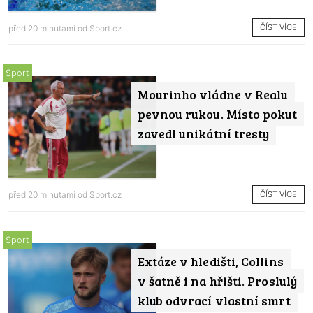
ČÍST VÍCE
před 20 minutami od
Sport.cz
Sport
Mourinho vládne v Realu
pevnou rukou. Místo pokut
zavedl unikátní tresty
ČÍST VÍCE
před 20 minutami od
Sport.cz
Sport
Extáze v hledišti, Collins
v šatně i na hřišti. Proslulý
klub odvrací vlastní smrt