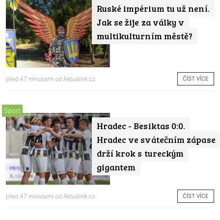
Ruské impérium tu už není.
Jak se žije za války v
multikulturním městě?
ČÍST VÍCE
před 47 minutami od
Aktuálně.cz
Sport
Hradec - Besiktas 0:0.
Hradec ve svátečním zápase
drží krok s tureckým
gigantem
ČÍST VÍCE
před 47 minutami od
Aktuálně.cz