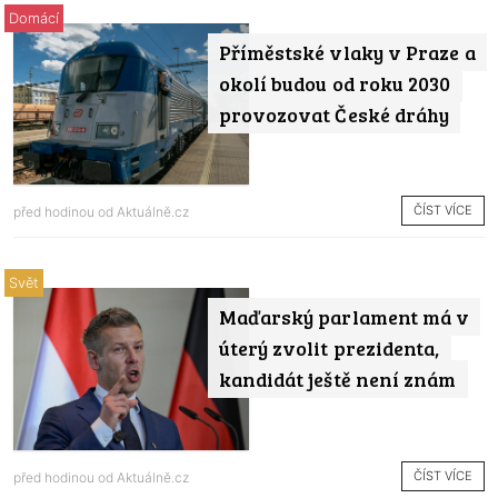
Domácí
Příměstské vlaky v Praze a
okolí budou od roku 2030
provozovat České dráhy
ČÍST VÍCE
před hodinou od
Aktuálně.cz
Svět
Maďarský parlament má v
úterý zvolit prezidenta,
kandidát ještě není znám
ČÍST VÍCE
před hodinou od
Aktuálně.cz