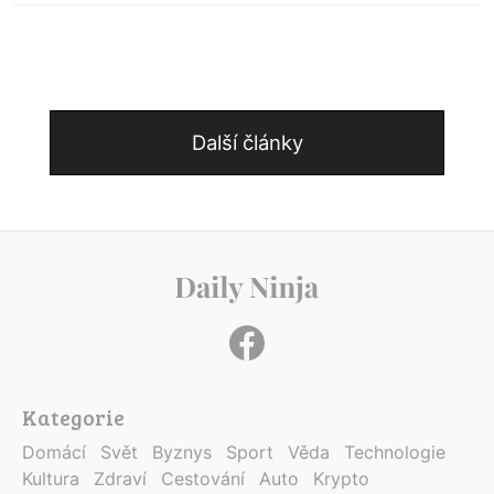
Další články
Kategorie
Domácí
Svět
Byznys
Sport
Věda
Technologie
Kultura
Zdraví
Cestování
Auto
Krypto