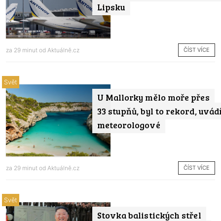
Lipsku
ČÍST VÍCE
za 29 minut od
Aktuálně.cz
Svět
U Mallorky mělo moře přes
33 stupňů, byl to rekord, uvád
meteorologové
ČÍST VÍCE
za 29 minut od
Aktuálně.cz
Svět
Stovka balistických střel