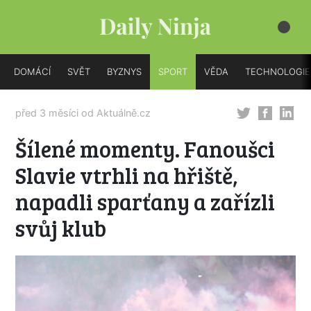
DOMÁCÍ
SVĚT
BYZNYS
SPORT
VĚDA
TECHNOLOGIE
před 3 měsíci od
Aktuálně.cz
Šílené momenty. Fanoušci
Slavie vtrhli na hřiště,
napadli sparťany a zařízli
svůj klub