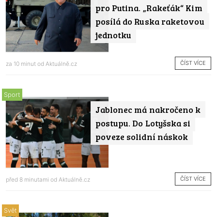
pro Putina. „Rakeťák“ Kim
posílá do Ruska raketovou
jednotku
ČÍST VÍCE
za 10 minut od
Aktuálně.cz
Sport
Jablonec má nakročeno k
postupu. Do Lotyšska si
poveze solidní náskok
ČÍST VÍCE
před 8 minutami od
Aktuálně.cz
Svět