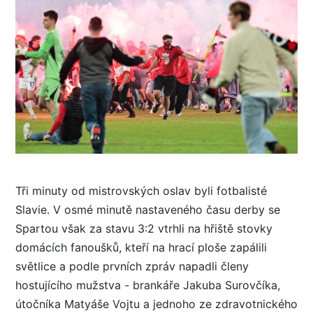
Tři minuty od mistrovských oslav byli fotbalisté
Slavie. V osmé minutě nastaveného času derby se
Spartou však za stavu 3:2 vtrhli na hřiště stovky
domácích fanoušků, kteří na hrací ploše zapálili
světlice a podle prvních zpráv napadli členy
hostujícího mužstva - brankáře Jakuba Surovčíka,
útočníka Matyáše Vojtu a jednoho ze zdravotnického