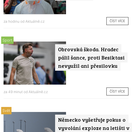
ČÍST VÍCE
za hodinu od
Aktuálně.cz
Sport
Obrovská škoda. Hradec
pálil šance, proti Besiktasi
nevyužil ani přesilovku
ČÍST VÍCE
za 49 minut od
Aktuálně.cz
Svět
Německo vyšetřuje pokus o
vyvolání exploze na letišti v