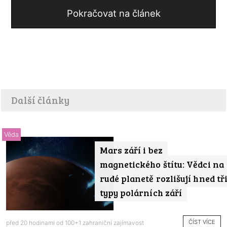
Pokračovat na článek
Další články
Věda
Mars září i bez
magnetického štítu: Vědci na
rudé planetě rozlišují hned tř
typy polárních září
ČÍST VÍCE
před 20 hodinami od
100+1 zahraniční zajímavost