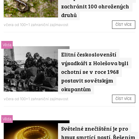
zachránit 100 ohrožených
druhů
ČÍST VÍCE
včera od
100+1 zahraniční zajímavost
Věda
Elitní českoslovenští
výsadkáři z Holešova byli
ochotní se v roce 1968
postavit sovětským
okupantům
ČÍST VÍCE
včera od
100+1 zahraniční zajímavost
Věda
Světelné znečištění je pro
hmyz smrtící pastí. Řešením