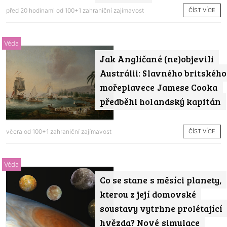
ČÍST VÍCE
před 20 hodinami od
100+1 zahraniční zajímavost
Věda
Jak Angličané (ne)objevili
Austrálii: Slavného britského
mořeplavece Jamese Cooka
předběhl holandský kapitán
ČÍST VÍCE
včera od
100+1 zahraniční zajímavost
Věda
Co se stane s měsíci planety,
kterou z její domovské
soustavy vytrhne prolétající
hvězda? Nové simulace