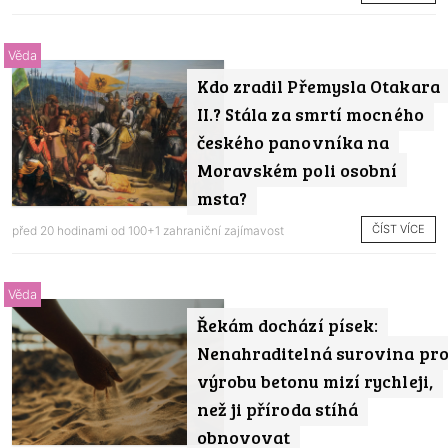
Věda
Kdo zradil Přemysla Otakara
II.? Stála za smrtí mocného
českého panovníka na
Moravském poli osobní
msta?
ČÍST VÍCE
před 20 hodinami od
100+1 zahraniční zajímavost
Věda
Řekám dochází písek:
Nenahraditelná surovina pr
výrobu betonu mizí rychleji,
než ji příroda stíhá
obnovovat