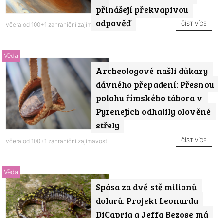
přinášejí překvapivou
odpověď
ČÍST VÍCE
včera od
100+1 zahraniční zajímavost
Věda
Archeologové našli důkazy
dávného přepadení: Přesnou
polohu římského tábora v
Pyrenejích odhalily olověné
střely
ČÍST VÍCE
včera od
100+1 zahraniční zajímavost
Věda
Spása za dvě stě milionů
dolarů: Projekt Leonarda
DiCapria a Jeffa Bezose má