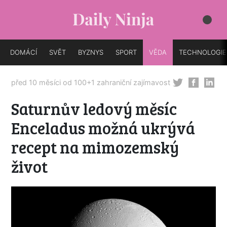
DOMÁCÍ
SVĚT
BYZNYS
SPORT
VĚDA
TECHNOLOGIE
před 10 měsíci od
100+1 zahraniční zajímavost
Saturnův ledový měsíc
Enceladus možná ukrývá
recept na mimozemský
život