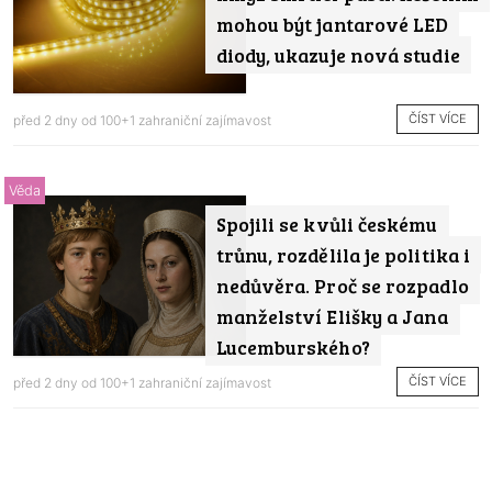
mohou být jantarové LED
diody, ukazuje nová studie
ČÍST VÍCE
před 2 dny od
100+1 zahraniční zajímavost
Věda
Spojili se kvůli českému
trůnu, rozdělila je politika i
nedůvěra. Proč se rozpadlo
manželství Elišky a Jana
Lucemburského?
ČÍST VÍCE
před 2 dny od
100+1 zahraniční zajímavost