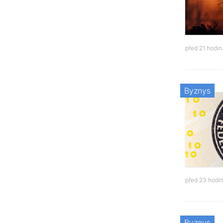
před 21 hodi
Byznys
před 23 hodi
Byznys