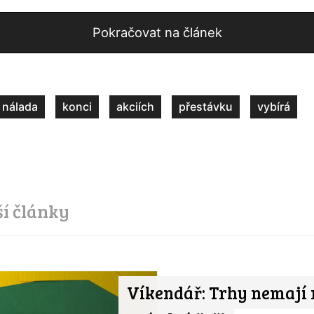
Pokračovat na článek
nálada
konci
akciích
přestávku
vybírá
ší články
Víkendář: Trhy nemají