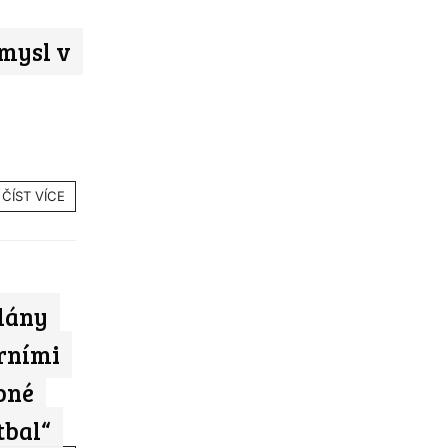
mysl v
ČÍST VÍCE
plány
rními
bné
tbal“