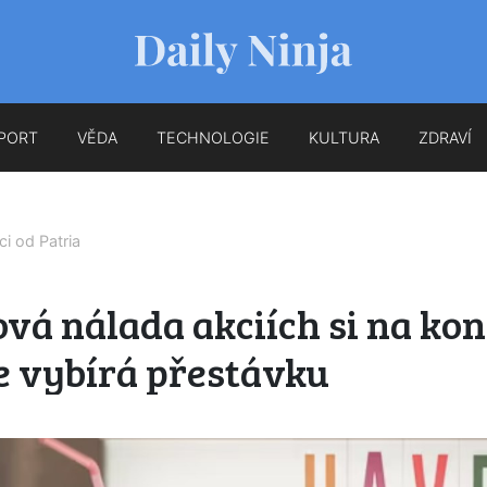
PORT
VĚDA
TECHNOLOGIE
KULTURA
ZDRAVÍ
íci od
Patria
vá nálada akciích si na kon
e vybírá přestávku