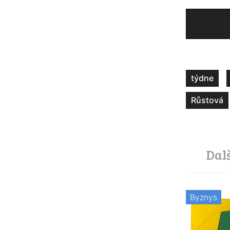
týdne
Růstová
Dal
Byznys