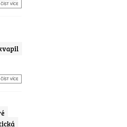
ČÍST VÍCE
kvapil
ČÍST VÍCE
vé
tická