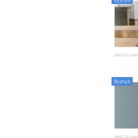
před 23 hodi
Byznys
před 23 hodi