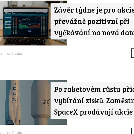
Závěr týdne je pro akci
převážně pozitivní při
vyčkávání na nová dat
nami od
Patria
Po raketovém růstu při
vybírání zisků. Zaměst
SpaceX prodávají akcie
nami od
Patria