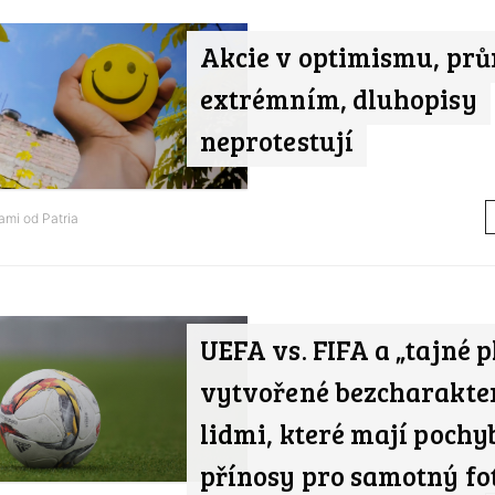
Akcie v optimismu, prů
extrémním, dluhopisy
neprotestují
nami od
Patria
UEFA vs. FIFA a „tajné 
vytvořené bezcharakte
lidmi, které mají pochy
přínosy pro samotný fo