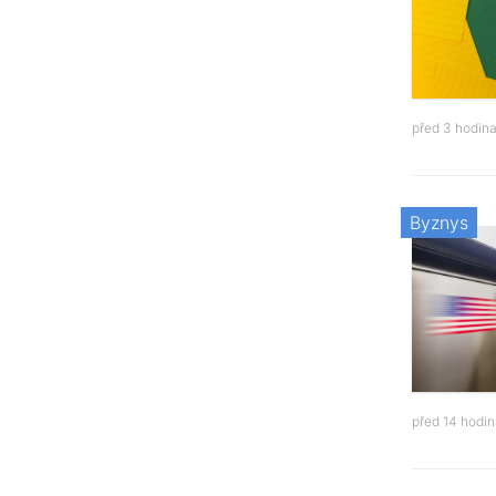
před 3 hodin
Byznys
před 14 hodi