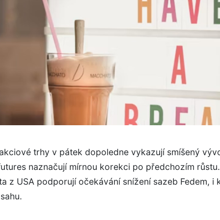
akciové trhy v pátek dopoledne vykazují smíšený vývo
utures naznačují mírnou korekci po předchozím růstu.
ata z USA podporují očekávání snížení sazeb Fedem, i 
zsahu.