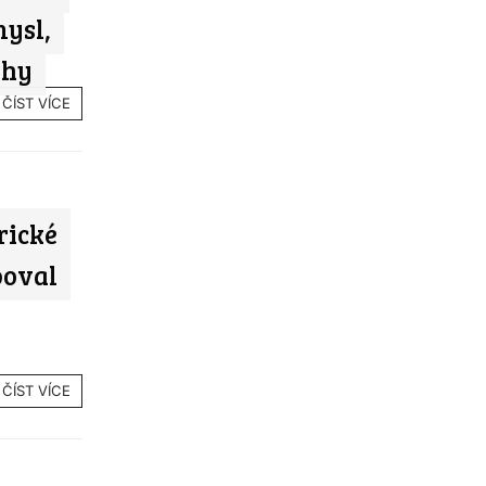
mysl,
rhy
ČÍST VÍCE
rické
boval
ČÍST VÍCE