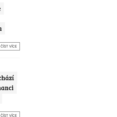
e
a
ČÍST VÍCE
chází
nanci
ČÍST VÍCE