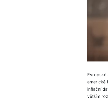
Evropské 
americké f
inflační d
větším ro