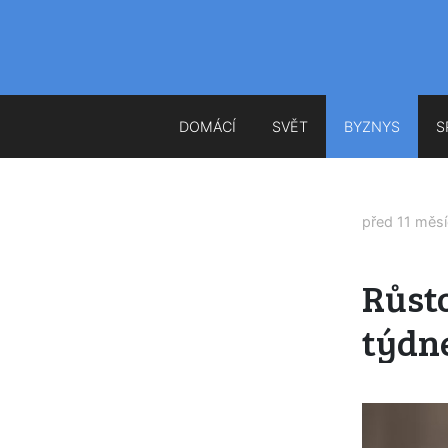
DOMÁCÍ
SVĚT
BYZNYS
S
před 11 měs
Růsto
týdn