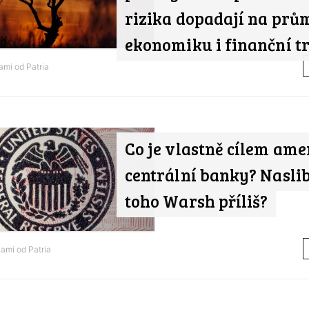
rizika dopadají na prů
ekonomiku i finanční t
nami od
Patria
Co je vlastně cílem ame
centrální banky? Nasli
toho Warsh příliš?
nami od
Patria