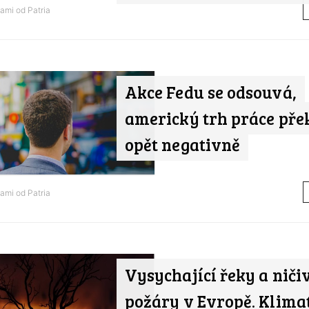
nami od
Patria
Akce Fedu se odsouvá,
americký trh práce pře
opět negativně
nami od
Patria
Vysychající řeky a niči
požáry v Evropě. Klima