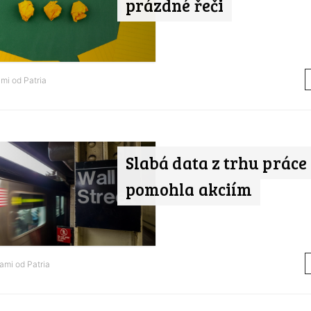
prázdné řeči
ami od
Patria
Slabá data z trhu práce
pomohla akciím
nami od
Patria