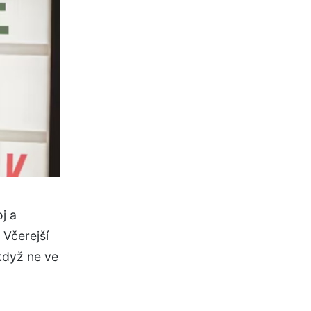
j a
 Včerejší
když ne ve