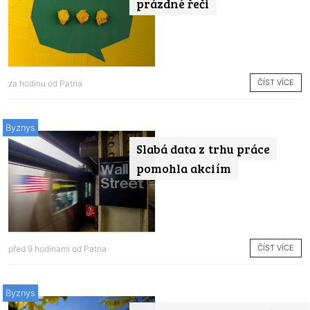
prázdné řeči
ČÍST VÍCE
za hodinu od
Patria
Byznys
Slabá data z trhu práce
pomohla akciím
ČÍST VÍCE
před 9 hodinami od
Patria
Byznys