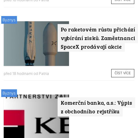
Byznys
Po raketovém růstu přichází
vybírání zisků. Zaměstnanci
SpaceX prodávají akcie
ČÍST VÍCE
před 18 hodinami od
Patria
Byznys
Komerční banka, a.s.: Výpis
z obchodního rejstříku