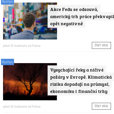
Byznys
Akce Fedu se odsouvá,
americký trh práce překvapi
opět negativně
ČÍST VÍCE
před 15 hodinami od
Patria
Byznys
Vysychající řeky a ničivé
požáry v Evropě. Klimatická
rizika dopadají na průmysl,
ekonomiku i finanční trhy
ČÍST VÍCE
před 16 hodinami od
Patria