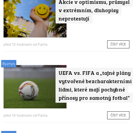
Akcie v optimismu, průmysl
v extrémním, dluhopisy
neprotestují
ČÍST VÍCE
před 13 hodinami od
Patria
Byznys
UEFA vs. FIFA a „tajné plány
vytvořené bezcharakterními
lidmi, které mají pochybné
přínosy pro samotný fotbal“
ČÍST VÍCE
před 14 hodinami od
Patria