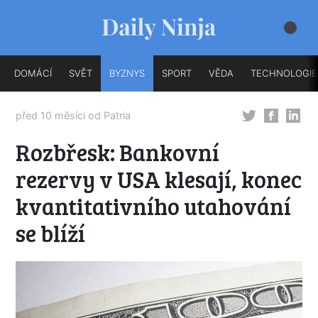
DOMÁCÍ
SVĚT
BYZNYS
SPORT
VĚDA
TECHNOLOGIE
před 10 měsíci od
Patria
Rozbřesk: Bankovní
rezervy v USA klesají, konec
kvantitativního utahování
se blíží