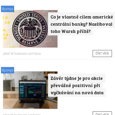
Byznys
Co je vlastně cílem americké
centrální banky? Nasliboval
toho Warsh příliš?
ČÍST VÍCE
před 18 hodinami od
Patria
Byznys
Závěr týdne je pro akcie
převážně pozitivní při
vyčkávání na nová data
ČÍST VÍCE
před 18 hodinami od
Patria