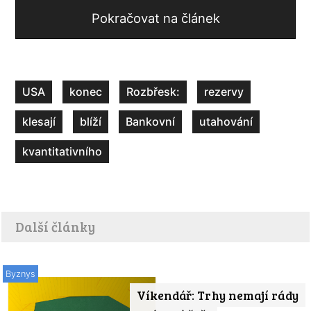
Pokračovat na článek
USA
konec
Rozbřesk:
rezervy
klesají
blíží
Bankovní
utahování
kvantitativního
Další články
Byznys
Víkendář: Trhy nemají rády