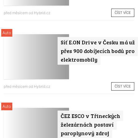
ČÍST VÍCE
před měsícem od
Hybrid.cz
Auto
Síť E.ON Drive v Česku má už
přes 900 dobíjecích bodů pro
elektromobily
ČÍST VÍCE
před měsícem od
Hybrid.cz
Auto
ČEZ ESCO v Třineckých
železárnách postaví
paroplynový zdroj