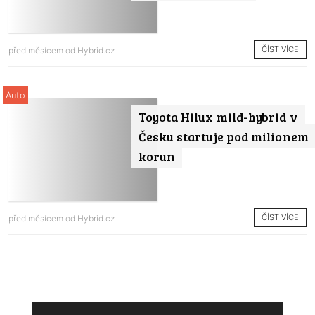
ČÍST VÍCE
před měsícem od
Hybrid.cz
Auto
Toyota Hilux mild-hybrid v
Česku startuje pod milionem
korun
ČÍST VÍCE
před měsícem od
Hybrid.cz