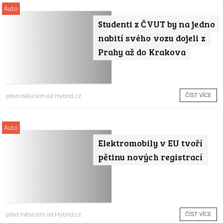
Auto
Studenti z ČVUT by na jedno
nabití svého vozu dojeli z
Prahy až do Krakova
ČÍST VÍCE
před měsícem od
Hybrid.cz
Auto
Elektromobily v EU tvoří
pětinu nových registrací
ČÍST VÍCE
před měsícem od
Hybrid.cz