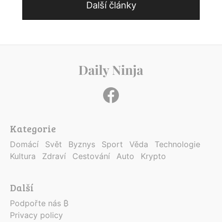
Další články
Kategorie
Domácí
Svět
Byznys
Sport
Věda
Technologie
Kultura
Zdraví
Cestování
Auto
Krypto
Další
Podpořte nás ₿
Privacy policy