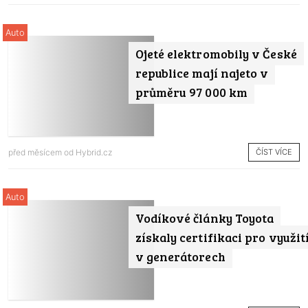
Auto
Ojeté elektromobily v České
republice mají najeto v
průměru 97 000 km
ČÍST VÍCE
před měsícem od
Hybrid.cz
Auto
Vodíkové články Toyota
získaly certifikaci pro využit
v generátorech