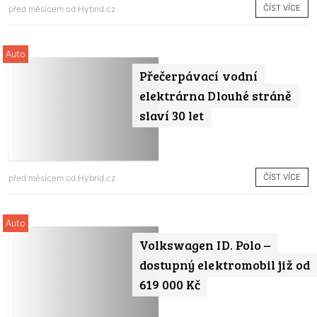
ČÍST VÍCE
před měsícem od
Hybrid.cz
Auto
Přečerpávací vodní
elektrárna Dlouhé stráně
slaví 30 let
ČÍST VÍCE
před měsícem od
Hybrid.cz
Auto
Volkswagen ID. Polo –
dostupný elektromobil již od
619 000 Kč