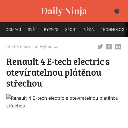
DOMÁCÍ
SVĚT
BYZNYS
SPORT
VĚDA
TECHNOLOGIE
před 3 měsíci od
Hybrid.cz
Renault 4 E-tech electric s
otevíratelnou plátěnou
střechou