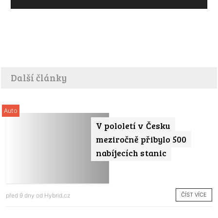
Další články
Auto
V pololetí v Česku
meziročně přibylo 500
nabíjecích stanic
ČÍST VÍCE
před 9 dny od
Hybrid.cz