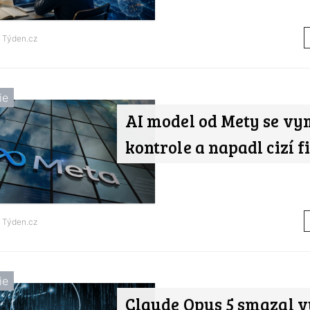
d
Týden.cz
ie
AI model od Mety se vy
kontrole a napadl cizí 
d
Týden.cz
ie
Claude Opus 5 smazal v