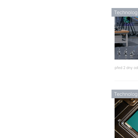
Technolog
před 2 dny o
Technolog