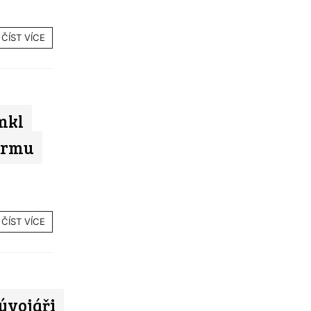
ČÍST VÍCE
mkl
firmu
ČÍST VÍCE
ývojáři