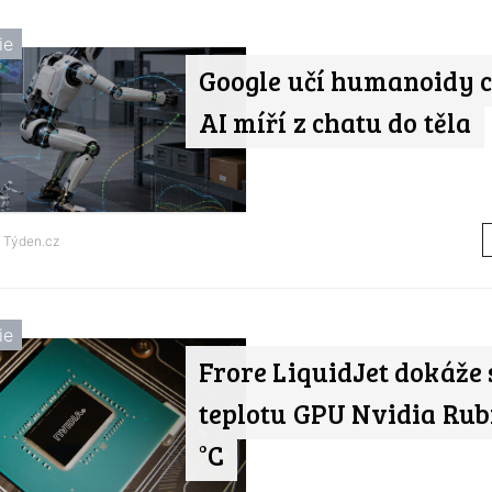
ie
Google učí humanoidy c
AI míří z chatu do těla
d
Týden.cz
ie
Frore LiquidJet dokáže 
teplotu GPU Nvidia Rubi
°C