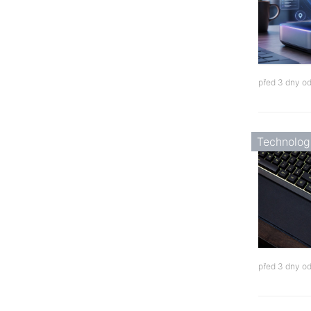
před 3 dny o
Technolog
před 3 dny o