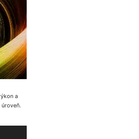
výkon a
u úroveň.