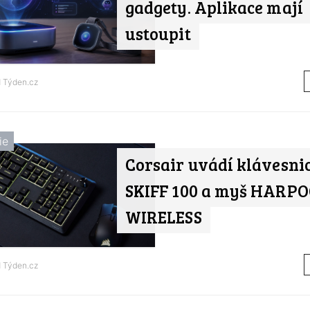
gadgety. Aplikace mají
ustoupit
d
Týden.cz
ie
Corsair uvádí klávesni
SKIFF 100 a myš HARPO
WIRELESS
d
Týden.cz