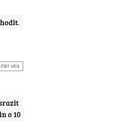
hodit.
ČÍST VÍCE
srazit
n o 10