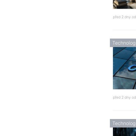
před 2 dny o
Technolog
před 2 dny o
Technolog