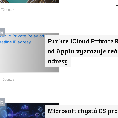
d
Týden.cz
ie
Funkce iCloud Private 
od Applu vyzrazuje reá
adresy
d
Týden.cz
ie
Microsoft chystá OS pro