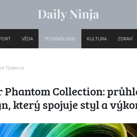
PORT
VĚDA
TECHNOLOGIE
KULTURA
ZDRAVÍ
 od
Týden.cz
r Phantom Collection: průh
n, který spojuje styl a výko