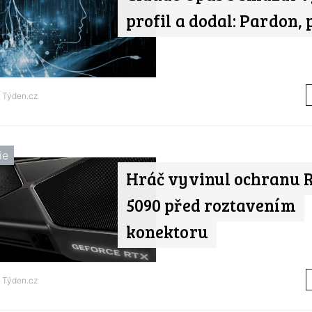
profil a dodal: Pardon, 
d
Týden.cz
ie
Hráč vyvinul ochranu 
5090 před roztavením
konektoru
d
Týden.cz