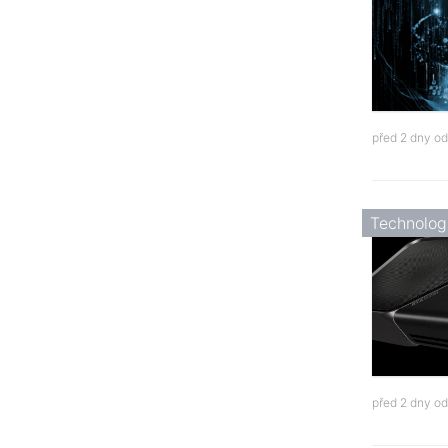
před 2 dny o
Technolog
před 2 dny o