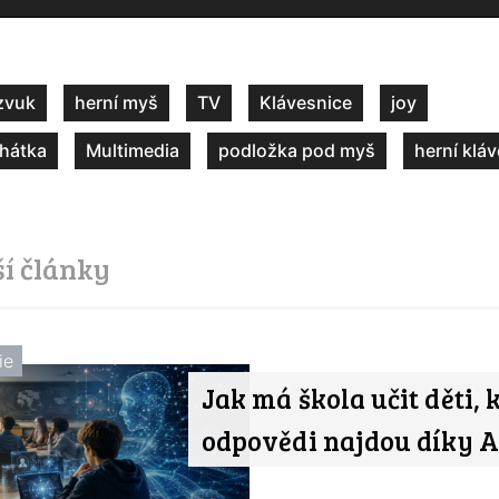
zvuk
herní myš
TV
Klávesnice
joy
chátka
Multimedia
podložka pod myš
herní klá
ší články
ie
Jak má škola učit děti, 
odpovědi najdou díky A