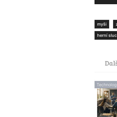
myši
herní slu
Dal
Technolog