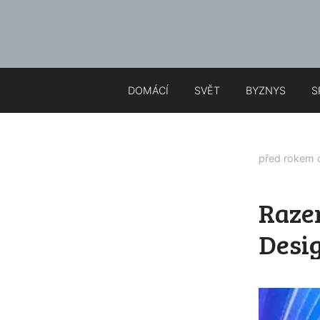
DOMÁCÍ
SVĚT
BYZNYS
S
před rokem
Raze
Desig