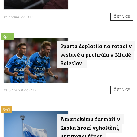
ČÍST VÍCE
za hodinu od
ČTK
Sport
Sparta doplatila na rotaci v
sestavě a prohrála v Mladé
Boleslavi
ČÍST VÍCE
za 52 minut od
ČTK
Svět
Americkému farmáři v
Rusku hrozí vyhoštění,
kritizoval úřady