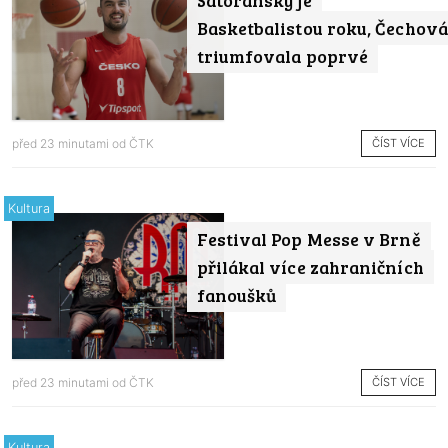
Satoranský je
Basketbalistou roku, Čechová
triumfovala poprvé
ČÍST VÍCE
před 23 minutami od
ČTK
Kultura
Festival Pop Messe v Brně
přilákal více zahraničních
fanoušků
ČÍST VÍCE
před 23 minutami od
ČTK
Kultura