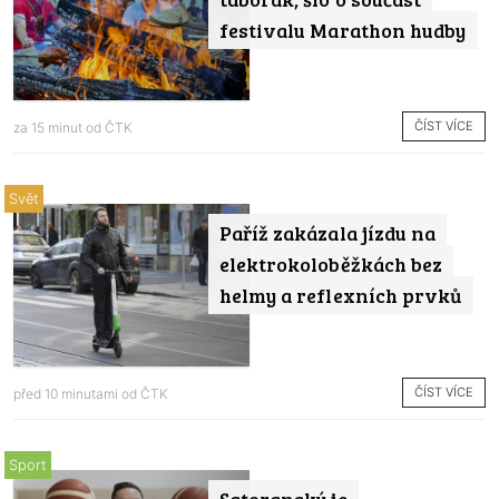
festivalu Marathon hudby
ČÍST VÍCE
za 15 minut od
ČTK
Svět
Paříž zakázala jízdu na
elektrokoloběžkách bez
helmy a reflexních prvků
ČÍST VÍCE
před 10 minutami od
ČTK
Sport