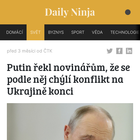
DOMÁCÍ
SVĚT
BYZNYS
SPORT
VĚDA
TECHNOLOGIE
před 3 měsíci od
ČTK
Putin řekl novinářům, že se
podle něj chýlí konflikt na
Ukrajině konci