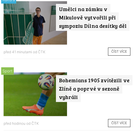
Umělci na zámku v
Mikulově vytvořili při
sympoziu Dílna desítky děl
ČÍST VÍCE
před 41 minutami od
ČTK
Sport
Bohemians 1905 zvítězili ve
Zlíně a poprvé v sezoně
vyhráli
ČÍST VÍCE
před hodinou od
ČTK