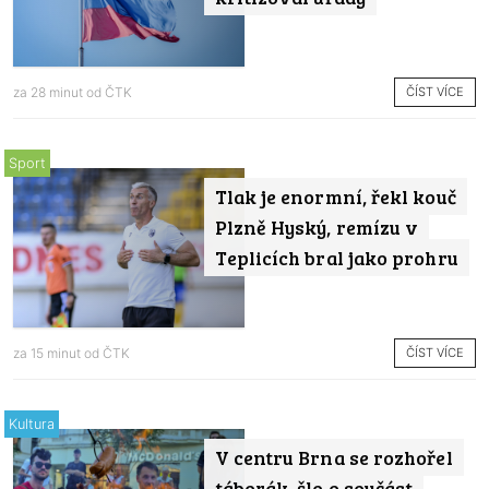
ČÍST VÍCE
za 28 minut od
ČTK
Sport
Tlak je enormní, řekl kouč
Plzně Hyský, remízu v
Teplicích bral jako prohru
ČÍST VÍCE
za 15 minut od
ČTK
Kultura
V centru Brna se rozhořel
táborák, šlo o součást