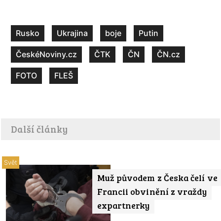
Rusko
Ukrajina
boje
Putin
ČeskéNoviny.cz
ČTK
ČN
ČN.cz
FOTO
FLEŠ
Další články
Svět
Muž původem z Česka čelí ve
Francii obvinění z vraždy
expartnerky