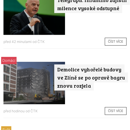
Telegraph: Infantino zajistil
milence vysoké odstupné
ČÍST VÍCE
před 42 minutami od
ČTK
Domácí
Demolice vyhořelé budovy
ve Zlíně se po opravě bagru
znovu rozjela
ČÍST VÍCE
před hodinou od
ČTK
Svět