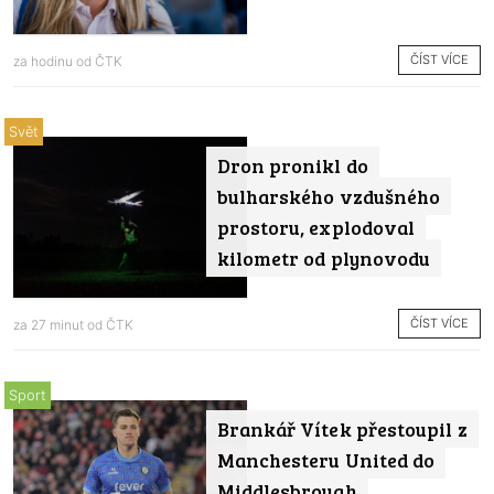
ČÍST VÍCE
za hodinu od
ČTK
Svět
Dron pronikl do
bulharského vzdušného
prostoru, explodoval
kilometr od plynovodu
ČÍST VÍCE
za 27 minut od
ČTK
Sport
Brankář Vítek přestoupil z
Manchesteru United do
Middlesbrough