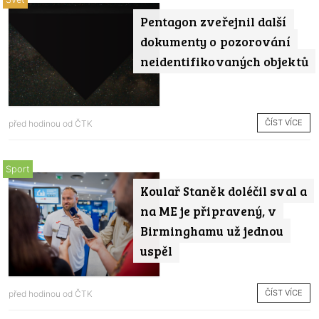
Pentagon zveřejnil další
dokumenty o pozorování
neidentifikovaných objektů
ČÍST VÍCE
před hodinou od
ČTK
Sport
Koulař Staněk doléčil sval a
na ME je připravený, v
Birminghamu už jednou
uspěl
ČÍST VÍCE
před hodinou od
ČTK