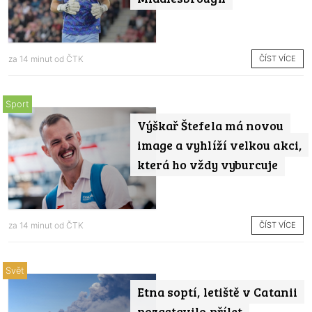
ČÍST VÍCE
za 14 minut od
ČTK
Sport
Výškař Štefela má novou
image a vyhlíží velkou akci,
která ho vždy vyburcuje
ČÍST VÍCE
za 14 minut od
ČTK
Svět
Etna soptí, letiště v Catanii
pozastavilo přílet