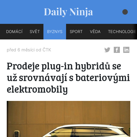
DOMÁCÍ
SVĚT
BYZNYS
SPORT
VĚDA
TECHNOLOGIE
před 6 měsíci od
ČTK
Prodeje plug-in hybridů se
už srovnávají s bateriovými
elektromobily