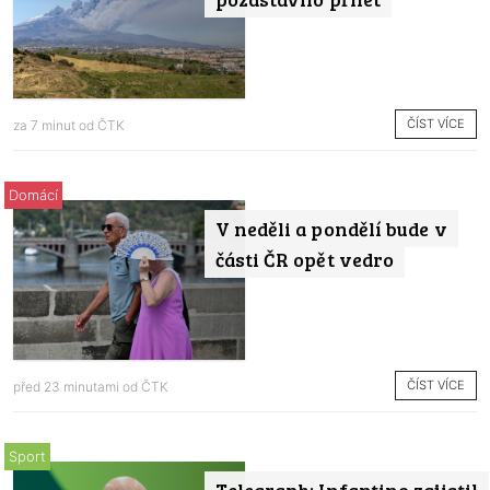
ČÍST VÍCE
za 7 minut od
ČTK
Domácí
V neděli a pondělí bude v
části ČR opět vedro
ČÍST VÍCE
před 23 minutami od
ČTK
Sport