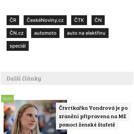
ČR
ČeskéNoviny.cz
ČTK
ČN
ČN.cz
automoto
auto na elektřinu
speciál
Další články
Sport
Čtvrtkařka Vondrová je po
zranění připravena na ME
pomoci ženské štafetě