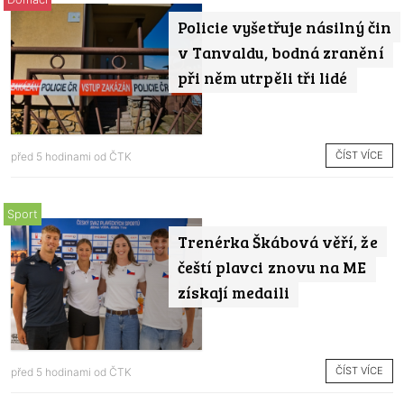
Policie vyšetřuje násilný čin
v Tanvaldu, bodná zranění
při něm utrpěli tři lidé
ČÍST VÍCE
před 5 hodinami od
ČTK
Sport
Trenérka Škábová věří, že
čeští plavci znovu na ME
získají medaili
ČÍST VÍCE
před 5 hodinami od
ČTK