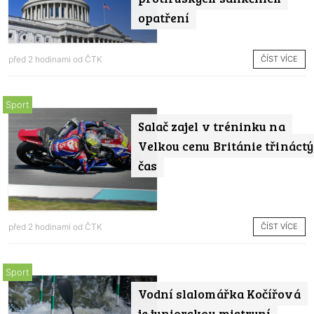
opatření
ČÍST VÍCE
před 2 hodinami od
ČTK
Sport
Salač zajel v tréninku na
Velkou cenu Británie třináctý
čas
ČÍST VÍCE
před 2 hodinami od
ČTK
Sport
Vodní slalomářka Kočířová
je juniorskou mistryní