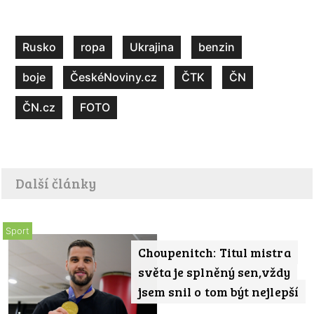
Rusko
ropa
Ukrajina
benzin
boje
ČeskéNoviny.cz
ČTK
ČN
ČN.cz
FOTO
Další články
Sport
Choupenitch: Titul mistra
světa je splněný sen,vždy
jsem snil o tom být nejlepší