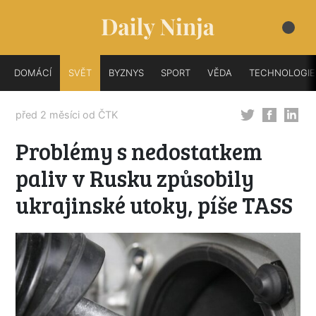
DOMÁCÍ
SVĚT
BYZNYS
SPORT
VĚDA
TECHNOLOGIE
před 2 měsíci od
ČTK
Problémy s nedostatkem
paliv v Rusku způsobily
ukrajinské utoky, píše TASS