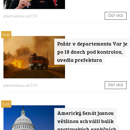
ČÍST VÍCE
před hodinou od
ČTK
Svět
Požár v departementu Var je
po 18 dnech pod kontrolou,
uvedla prefektura
ČÍST VÍCE
před hodinou od
ČTK
Svět
Americký Senát jasnou
většinou schválil balík
protiruských sankčních