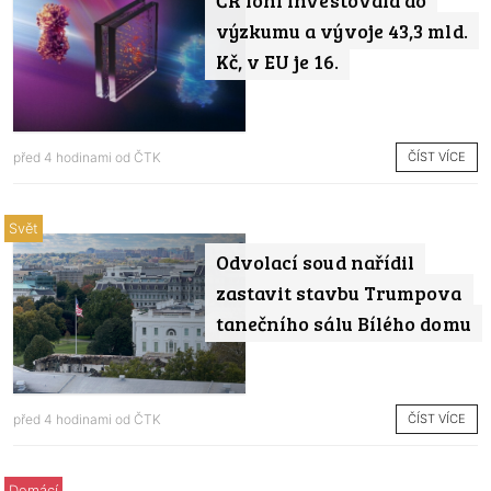
ČR loni investovala do
výzkumu a vývoje 43,3 mld.
Kč, v EU je 16.
ČÍST VÍCE
před 4 hodinami od
ČTK
Svět
Odvolací soud nařídil
zastavit stavbu Trumpova
tanečního sálu Bílého domu
ČÍST VÍCE
před 4 hodinami od
ČTK
Domácí