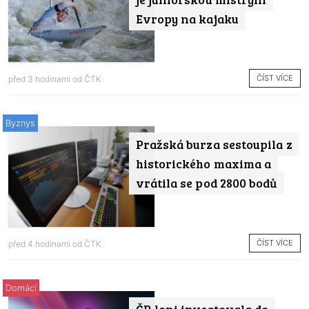
Evropy na kajaku
ČÍST VÍCE
před 3 hodinami od
ČTK
Byznys
Pražská burza sestoupila z
historického maxima a
vrátila se pod 2800 bodů
ČÍST VÍCE
před 4 hodinami od
ČTK
Domácí