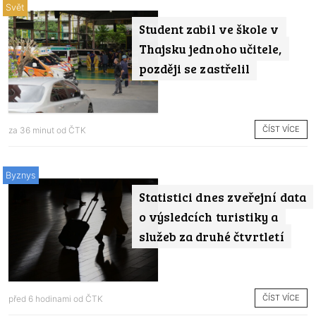
Svět
Student zabil ve škole v
Thajsku jednoho učitele,
později se zastřelil
ČÍST VÍCE
za 36 minut od
ČTK
Byznys
Statistici dnes zveřejní data
o výsledcích turistiky a
služeb za druhé čtvrtletí
ČÍST VÍCE
před 6 hodinami od
ČTK