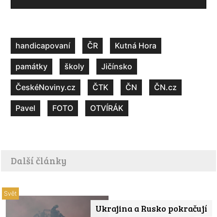
handicapovaní
ČR
Kutná Hora
památky
školy
Jičínsko
ČeskéNoviny.cz
ČTK
ČN
ČN.cz
Pavel
FOTO
OTVÍRÁK
Další články
Svět
Ukrajina a Rusko pokračují