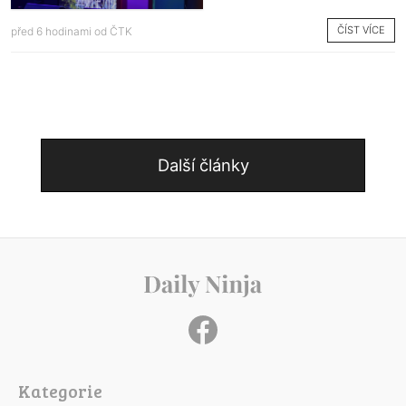
ČÍST VÍCE
před 6 hodinami od
ČTK
Další články
Kategorie