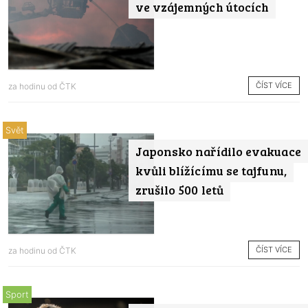
ve vzájemných útocích
ČÍST VÍCE
za hodinu od
ČTK
Svět
Japonsko nařídilo evakuace
kvůli blížícímu se tajfunu,
zrušilo 500 letů
ČÍST VÍCE
za hodinu od
ČTK
Sport