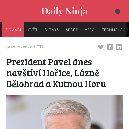
DOMÁCÍ
SVĚT
BYZNYS
SPORT
VĚDA
TECHNOLOGIE
před rokem od
ČTK
Prezident Pavel dnes
navštíví Hořice, Lázně
Bělohrad a Kutnou Horu