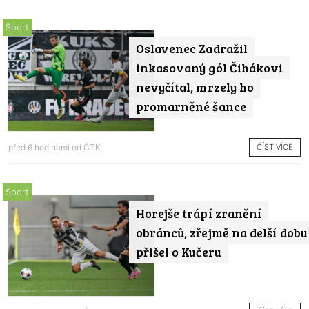
Sport
Oslavenec Zadražil
inkasovaný gól Čihákovi
nevyčítal, mrzely ho
promarněné šance
ČÍST VÍCE
před 6 hodinami od
ČTK
Sport
Horejše trápí zranění
obránců, zřejmě na delší dobu
přišel o Kučeru