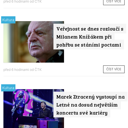
ČÍST VÍCE
před 6 hodinami od
ČTK
Kultura
Veřejnost se dnes rozloučí s
Milanem Knížákem při
pohřbu se stáními poctami
ČÍST VÍCE
před 6 hodinami od
ČTK
Kultura
Marek Ztracený vystoupí na
Letné na dosud největším
koncertu své kariéry