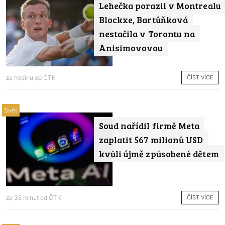
Lehečka porazil v Montrealu
Blockxe, Bartůňková
nestačila v Torontu na
Anisimovovou
ČÍST VÍCE
za hodinu od
ČTK
Svět
Soud nařídil firmě Meta
zaplatit 567 milionů USD
kvůli újmě způsobené dětem
ČÍST VÍCE
za 36 minut od
ČTK