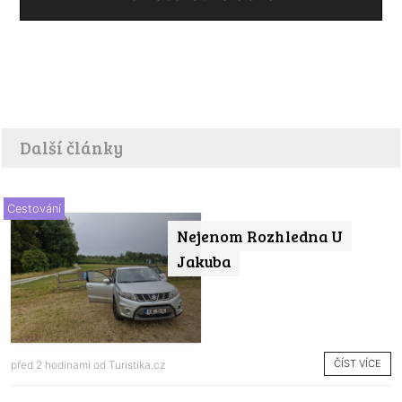
Další články
Cestování
Nejenom Rozhledna U
Jakuba
ČÍST VÍCE
před 2 hodinami od
Turistika.cz