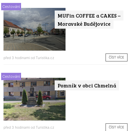
Cestování
MUFin COFFEE a CAKES –
Moravské Budějovice
ČÍST VÍCE
před 3 hodinami od
Turistika.cz
Cestování
Pomník v obci Chmelná
ČÍST VÍCE
před 3 hodinami od
Turistika.cz