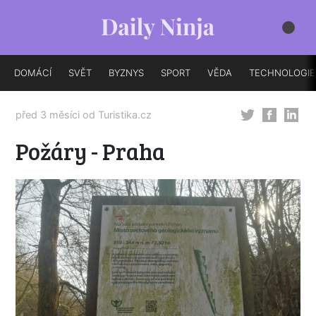
DOMÁCÍ
SVĚT
BYZNYS
SPORT
VĚDA
TECHNOLOGIE
před 3 měsíci od
Turistika.cz
Požáry - Praha