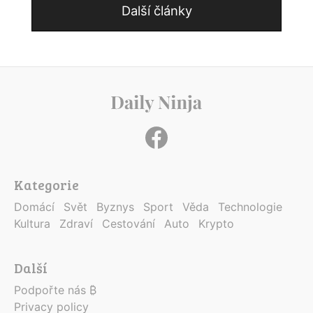
Další články
Kategorie
Domácí
Svět
Byznys
Sport
Věda
Technologie
Kultura
Zdraví
Cestování
Auto
Krypto
Další
Podpořte nás ₿
Privacy policy