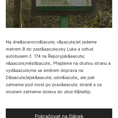
Na dne&scaron;n&iacute; v&yacute;let jedeme
metrem B do zast&aacute;vky Luka a odtud
autobusem č. 174 na Řeporyjsk&eacute;
n&aacute;měst&iacute;. Přejdeme na druhou stranu a
vyd&aacute;me se směrem doprava na
D&aacute;lejsk&eacute; udol&iacute;, ale pak
zahneme pod most po prav&eacute; straně a za
mostem zahneme doleva do ulice K&hellip;
Pokračovat na článek