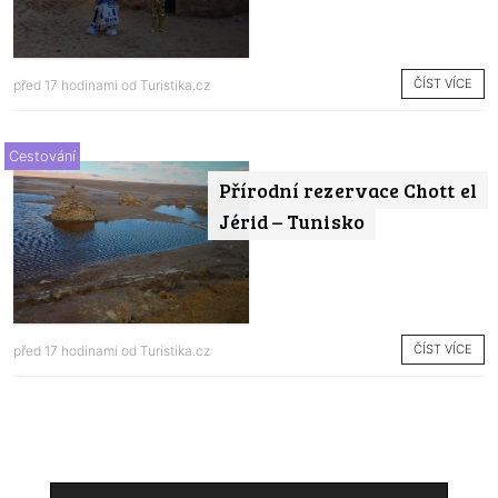
ČÍST VÍCE
před 17 hodinami od
Turistika.cz
Cestování
Přírodní rezervace Chott el
Jérid – Tunisko
ČÍST VÍCE
před 17 hodinami od
Turistika.cz