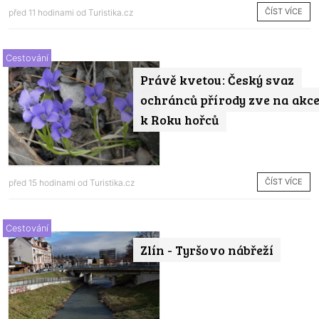
ČÍST VÍCE
před 11 hodinami od
Turistika.cz
Cestování
Právě kvetou: Český svaz
ochránců přírody zve na akc
k Roku hořců
ČÍST VÍCE
před 15 hodinami od
Turistika.cz
Cestování
Zlín - Tyršovo nábřeží