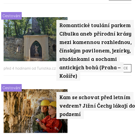
Cestování
Romantické toulání parkem
Cibulka aneb přírodní krásy
mezi kamennou rozhlednou,
čínským pavilonem, jezírky,
studánkami a sochami
antických bohů (Praha –
ČÍST VÍCE
před 4 hodinami od
Turistika.cz
Košíře)
Cestování
Kam se schovat před letním
vedrem? Jižní Čechy lákají do
podzemí