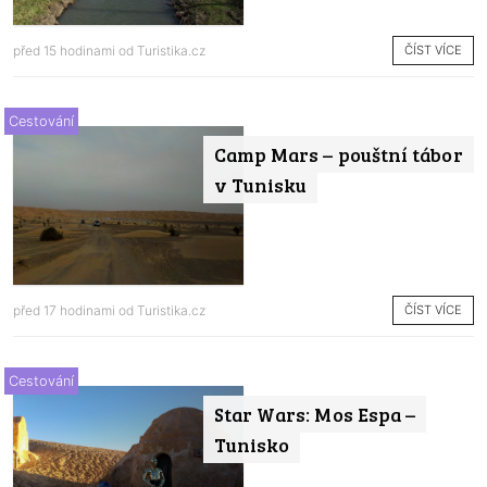
ČÍST VÍCE
před 15 hodinami od
Turistika.cz
Cestování
Camp Mars – pouštní tábor
v Tunisku
ČÍST VÍCE
před 17 hodinami od
Turistika.cz
Cestování
Star Wars: Mos Espa –
Tunisko