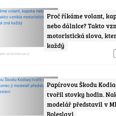
Proč říkáme volant, ka
nebo dálnice? Takto vz
motoristická slova, kte
každý
nami od
Autorevue.cz
Papírovou Škodu Kodia
tvořil stovky hodin. Na
modelář představil v M
Boleslavi