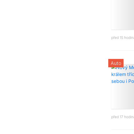
před 15 hodi
Auto
před 17 hodi