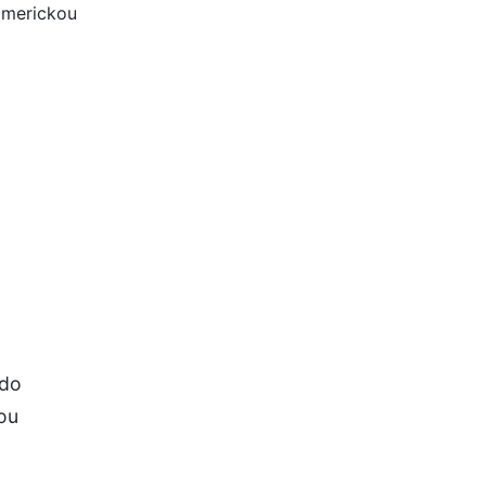
 do
vou