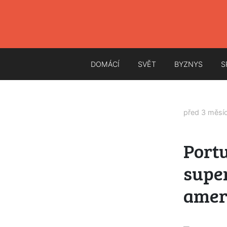
DOMÁCÍ
SVĚT
BYZNYS
S
před 3 měsí
Portu
super
amer