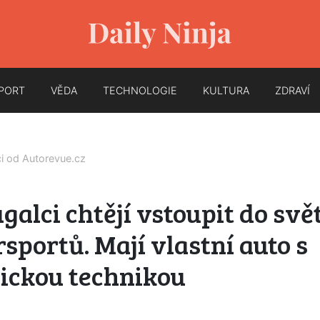
PORT
VĚDA
TECHNOLOGIE
KULTURA
ZDRAVÍ
ci od
Autorevue.cz
galci chtějí vstoupit do svě
sportů. Mají vlastní auto s
ickou technikou