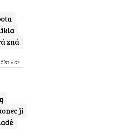
pota
nikla
rá zná
ČÍST VÍCE
q
konec ji
ladé