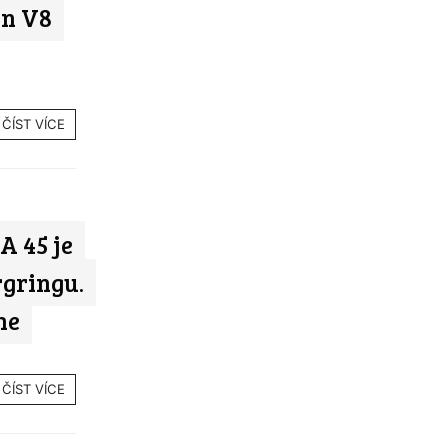
in V8
ČÍST VÍCE
 45 je
gringu.
he
ČÍST VÍCE