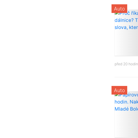
Auto
před 20 hodi
Auto