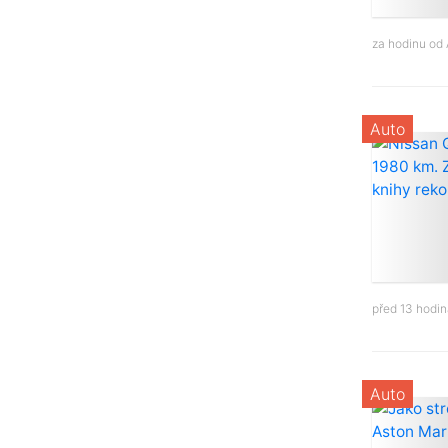
za hodinu od
Auto
před 13 hodi
Auto