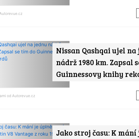
Autorevue.cz
Nissan Qashqai ujel na
nádrž 1980 km. Zapsal s
Guinnessovy knihy rek
nami od
Autorevue.cz
Jako stroj času: K mání 