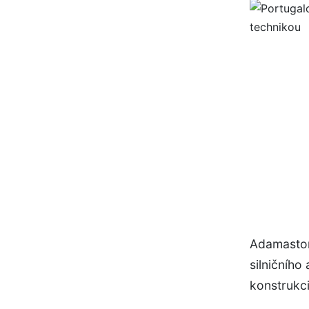
Adamastor
silničního
konstrukc