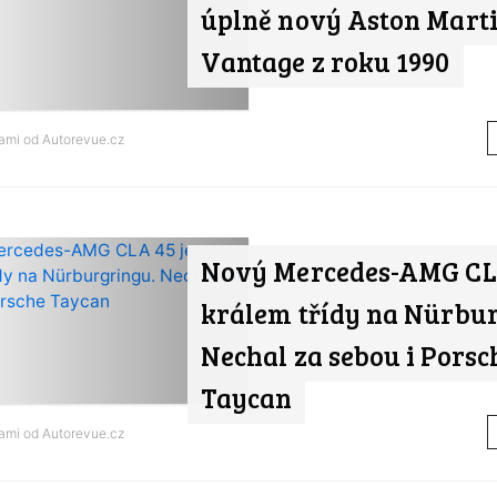
úplně nový Aston Mart
Vantage z roku 1990
nami od
Autorevue.cz
Nový Mercedes-AMG CLA
králem třídy na Nürbur
Nechal za sebou i Porsc
Taycan
nami od
Autorevue.cz