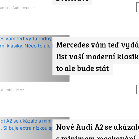
nami od
Autorevue.cz
Mercedes vám teď vydá
list vaší moderní klasik
to ale bude stát
d
Autorevue.cz
Nové Audi A2 se ukázal
s minimem maskování. 