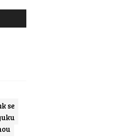
ak se
Výuku
mou