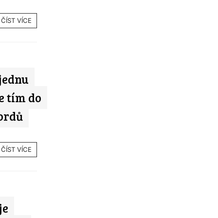
ČÍST VÍCE
 jednu
e tím do
ordů
ČÍST VÍCE
je