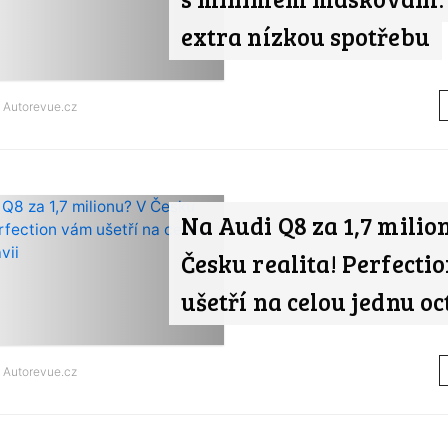
extra nízkou spotřebu
d
Autorevue.cz
Na Audi Q8 za 1,7 milio
Česku realita! Perfecti
ušetří na celou jednu oc
d
Autorevue.cz