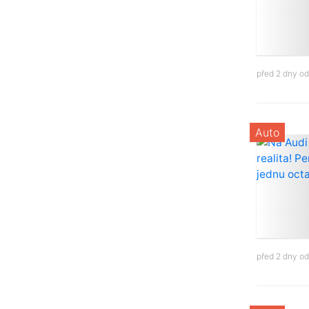
před 2 dny o
Auto
před 2 dny o