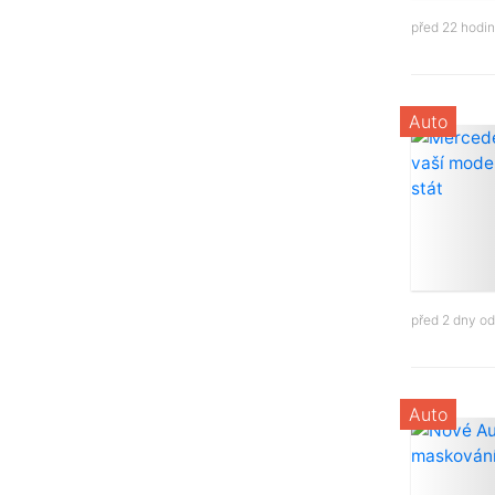
před 22 hodi
Auto
před 2 dny o
Auto