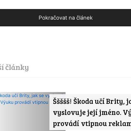
Pokračovat na článek
ší články
Ššššš! Škoda učí Brity, j
vyslovuje její jméno. 
provádí vtipnou rekla