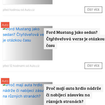
ČÍST VÍCE
před hodinou od
Auto.cz
Auto
Ford Mustang jako sedan?
Čtyřdveřová verze je otázkou
času
ČÍST VÍCE
před 12 hodinami od
Auto.cz
Auto
Proč mají auta hrdlo nádrže
či nabíjecí zásuvku na
různých stranách?