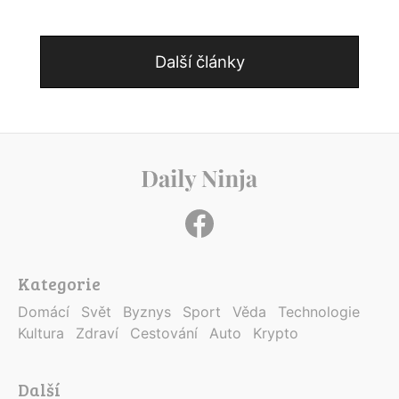
Další články
Kategorie
Domácí
Svět
Byznys
Sport
Věda
Technologie
Kultura
Zdraví
Cestování
Auto
Krypto
Další