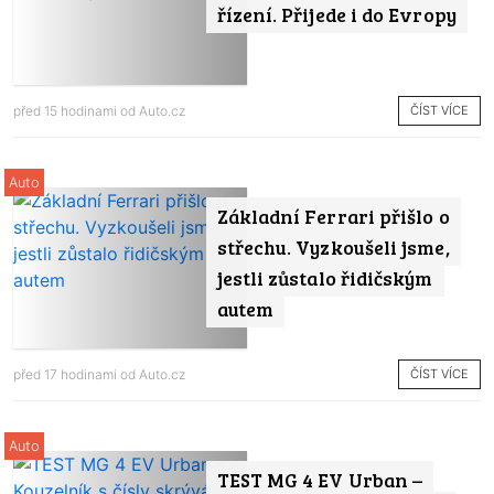
řízení. Přijede i do Evropy
ČÍST VÍCE
před 15 hodinami od
Auto.cz
Auto
Základní Ferrari přišlo o
střechu. Vyzkoušeli jsme,
jestli zůstalo řidičským
autem
ČÍST VÍCE
před 17 hodinami od
Auto.cz
Auto
TEST MG 4 EV Urban –