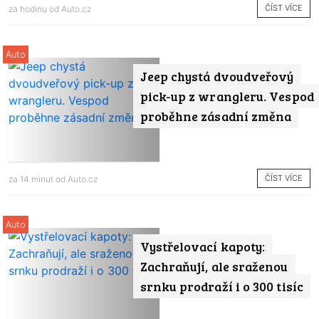
ČÍST VÍCE
za hodinu od
Auto.cz
Auto
Jeep chystá dvoudveřový
pick-up z wrangleru. Vespod
proběhne zásadní změna
ČÍST VÍCE
za 14 minut od
Auto.cz
Auto
Vystřelovací kapoty:
Zachraňují, ale sraženou
srnku prodraží i o 300 tisíc