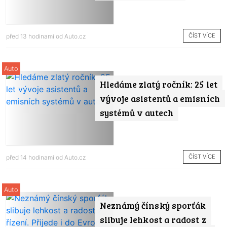
ČÍST VÍCE
před 13 hodinami od
Auto.cz
Auto
Hledáme zlatý ročník: 25 let
vývoje asistentů a emisních
systémů v autech
ČÍST VÍCE
před 14 hodinami od
Auto.cz
Auto
Neznámý čínský sporťák
slibuje lehkost a radost z