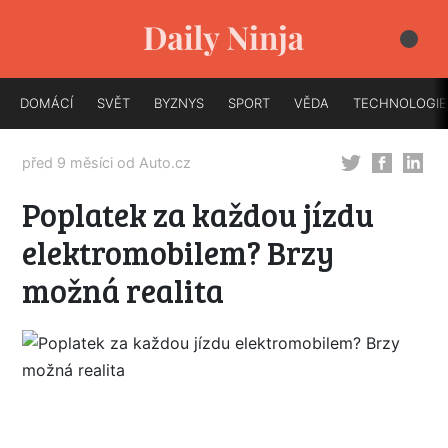
DOMÁCÍ
SVĚT
BYZNYS
SPORT
VĚDA
TECHNOLOGIE
před 9 měsíci od
Auto.cz
Poplatek za každou jízdu
elektromobilem? Brzy
možná realita