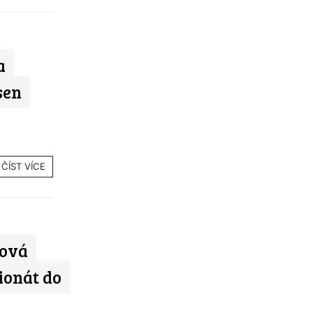
a
sen
ČÍST VÍCE
rová
ionát do