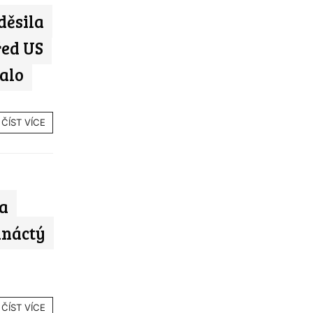
děsila
řed US
talo
ČÍST VÍCE
na
ináctý
ČÍST VÍCE