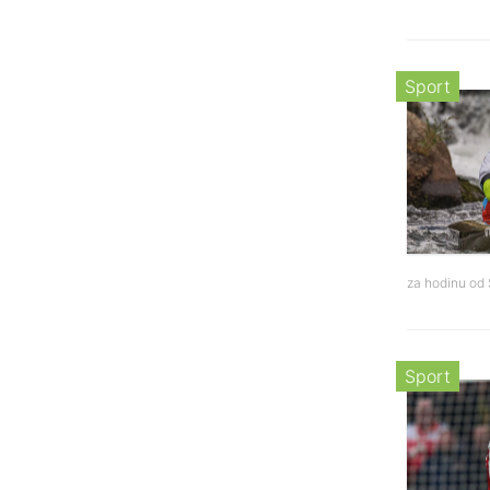
Sport
za hodinu od
Sport