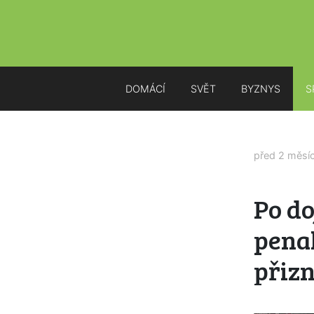
DOMÁCÍ
SVĚT
BYZNYS
S
před 2 měsí
Po do
pena
přizn