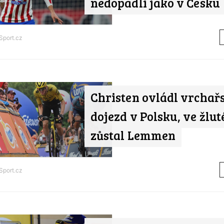
nedopadli jako v Česku
Sport.cz
Christen ovládl vrchař
dojezd v Polsku, ve žlu
zůstal Lemmen
Sport.cz