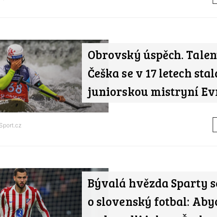
Obrovský úspěch. Tale
Češka se v 17 letech stal
juniorskou mistryní E
Sport.cz
Bývalá hvězda Sparty se
o slovenský fotbal: Ab