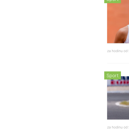
za hodinu od
Sport
za hodinu od