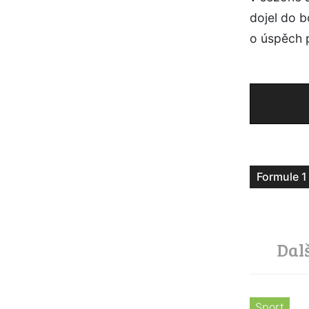
dojel do b
o úspěch p
Formule 1
Dal
Sport