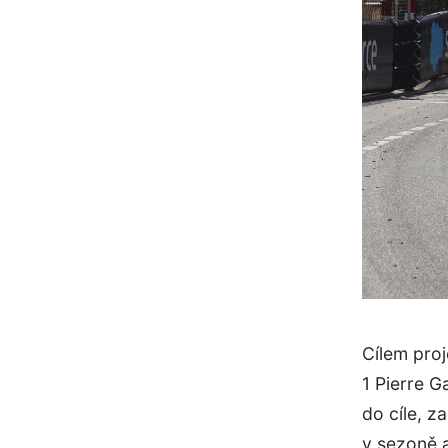
Cílem proje
1 Pierre G
do cíle, z
v sezoně a