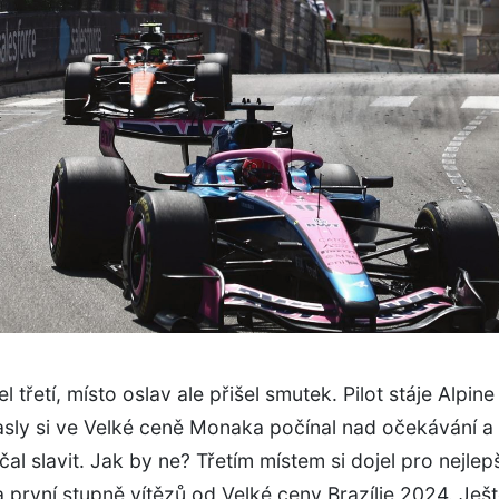
l třetí, místo oslav ale přišel smutek. Pilot stáje Alpine
asly si ve Velké ceně Monaka počínal nad očekávání a
ačal slavit. Jak by ne? Třetím místem si dojel pro nejlep
 první stupně vítězů od Velké ceny Brazílie 2024. Ješ