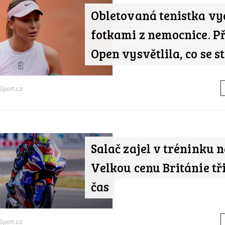
Obletovaná tenistka vy
fotkami z nemocnice. P
Open vysvětlila, co se s
Sport.cz
Salač zajel v tréninku 
Velkou cenu Británie tř
čas
Sport.cz