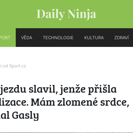
PORT
VĚDA
TECHNOLOGIE
KULTURA
ZDRAVÍ
ci od
Sport.cz
jezdu slavil, jenže přišla
lizace. Mám zlomené srdce,
al Gasly