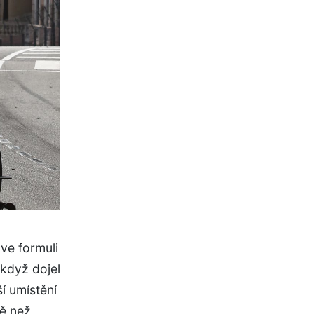
 ve formuli
 když dojel
ší umístění
tě než