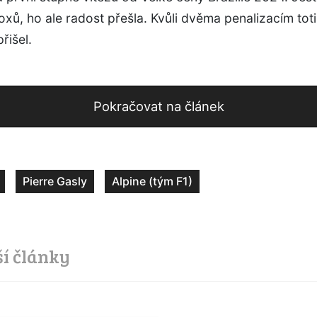
oxů, ho ale radost přešla. Kvůli dvěma penalizacím tot
řišel.
Pokračovat na článek
Pierre Gasly
Alpine (tým F1)
ší články