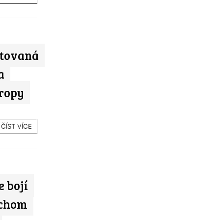
ntovaná
a
vropy
ČÍST VÍCE
 bojí
ychom