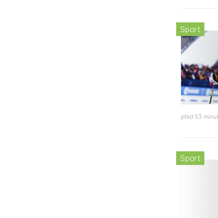
Sport
před 53 minu
Sport