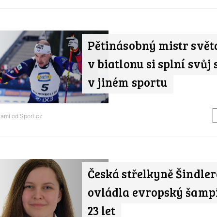
Pětinásobný mistr svět
v biatlonu si splní svůj 
v jiném sportu
tami od
Sport.cz
Česká střelkyně Šindle
ovládla evropský šamp
23 let