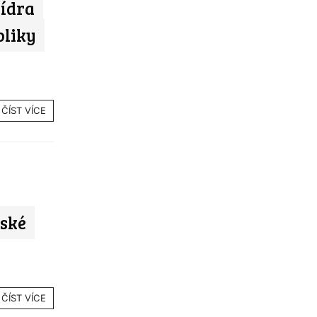
lídra
bliky
ČÍST VÍCE
ňské
ČÍST VÍCE