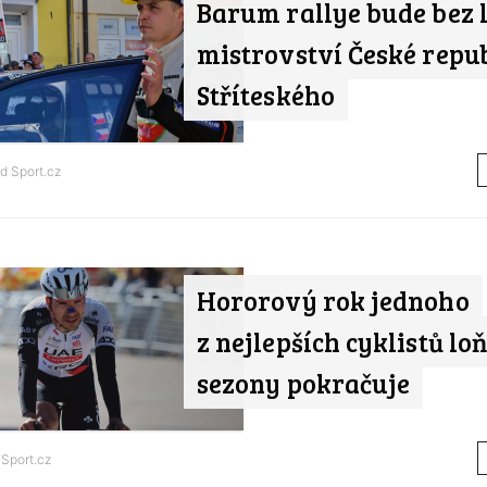
Barum rallye bude bez 
mistrovství České repu
Stříteského
od
Sport.cz
Hororový rok jednoho
z nejlepších cyklistů lo
sezony pokračuje
d
Sport.cz