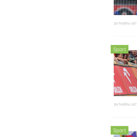
za hodinu od
Sport
za hodinu od
Sport