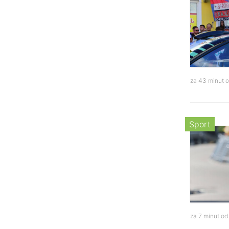
za 43 minut 
Sport
za 7 minut o