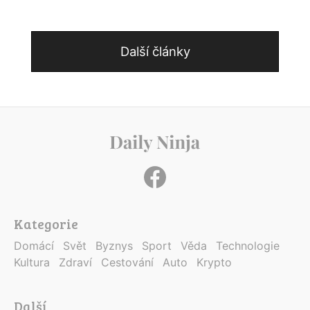
Další články
Kategorie
Domácí
Svět
Byznys
Sport
Věda
Technologie
Kultura
Zdraví
Cestování
Auto
Krypto
Další