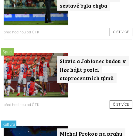
sestavě byla chyba
ČÍST VÍCE
před hodinou od
ČTK
Sport
Slavia a Jablonec budou v
lize hájit pozici
stoprocentních týmů
ČÍST VÍCE
před hodinou od
ČTK
Kultura
Michal Prokop na prahu