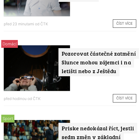
ČÍST VÍCE
před 23 minutami od
ČTK
Domácí
Pozorovat částečné zatmění
Slunce mohou zájemci i na
letišti nebo z Ještědu
ČÍST VÍCE
před hodinou od
ČTK
Sport
Priske nedokázal říct, jestli
sedm změn v základní