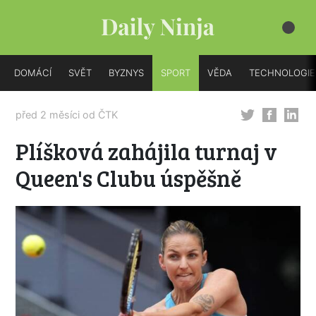
DOMÁCÍ
SVĚT
BYZNYS
SPORT
VĚDA
TECHNOLOGIE
před 2 měsíci od
ČTK
Plíšková zahájila turnaj v
Queen's Clubu úspěšně