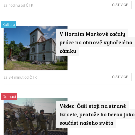
ČÍST VÍCE
za hodinu od
ČTK
Kultura
V Horním Maršově začaly
práce na obnově vyhořelého
zámku
ČÍST VÍCE
za 34 minut od
ČTK
Domácí
Vědec: Češi stojí na straně
Izraele, protože ho berou jako
součást našeho světa