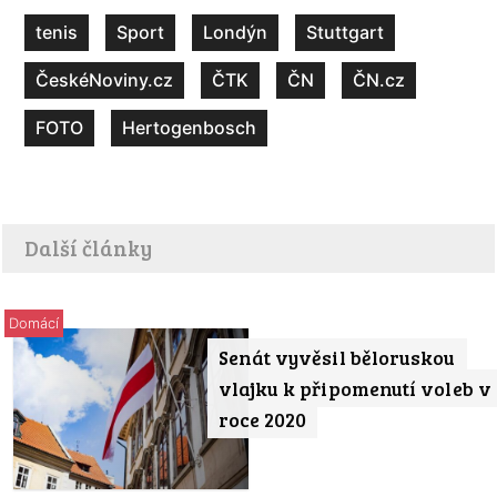
tenis
Sport
Londýn
Stuttgart
ČeskéNoviny.cz
ČTK
ČN
ČN.cz
FOTO
Hertogenbosch
Další články
Domácí
Senát vyvěsil běloruskou
vlajku k připomenutí voleb v
roce 2020