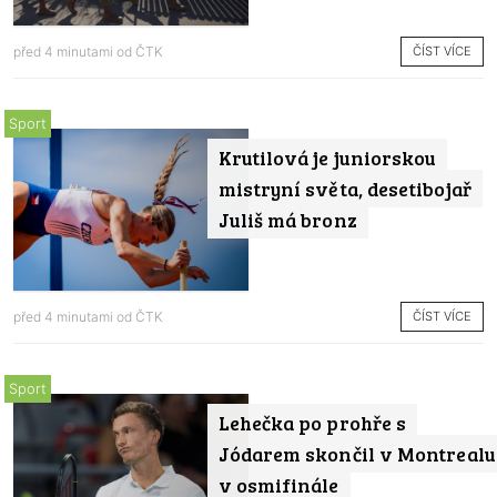
ČÍST VÍCE
před 4 minutami od
ČTK
Sport
Krutilová je juniorskou
mistryní světa, desetibojař
Juliš má bronz
ČÍST VÍCE
před 4 minutami od
ČTK
Sport
Lehečka po prohře s
Jódarem skončil v Montrealu
v osmifinále