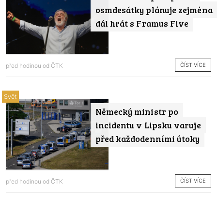
osmdesátky plánuje zejména
dál hrát s Framus Five
ČÍST VÍCE
před hodinou od
ČTK
Svět
Německý ministr po
incidentu v Lipsku varuje
před každodenními útoky
ČÍST VÍCE
před hodinou od
ČTK