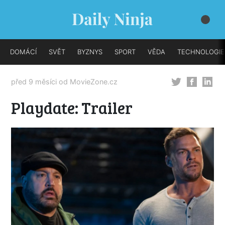
DOMÁCÍ
SVĚT
BYZNYS
SPORT
VĚDA
TECHNOLOGIE
před 9 měsíci od
MovieZone.cz
Playdate: Trailer