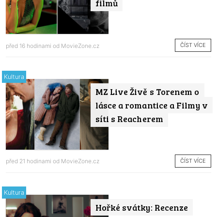
filmů
ČÍST VÍCE
před 16 hodinami od
MovieZone.cz
Kultura
MZ Live Živě s Torenem o
lásce a romantice a Filmy v
síti s Reacherem
ČÍST VÍCE
před 21 hodinami od
MovieZone.cz
Kultura
Hořké svátky: Recenze