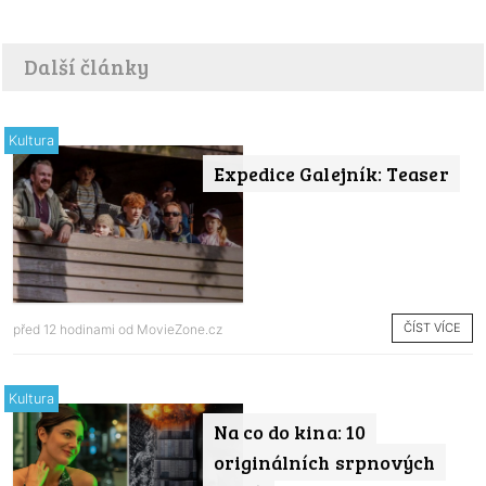
Další články
Kultura
Expedice Galejník: Teaser
ČÍST VÍCE
před 12 hodinami od
MovieZone.cz
Kultura
Na co do kina: 10
originálních srpnových