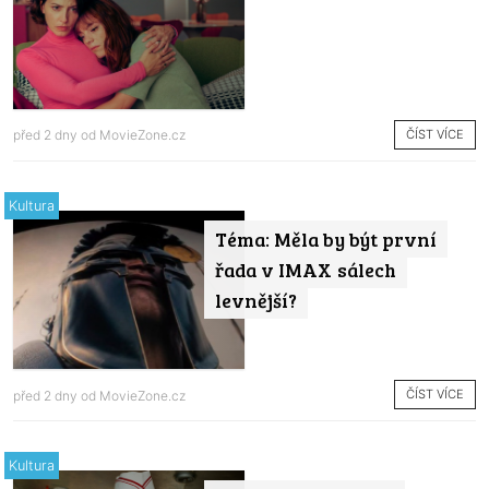
ČÍST VÍCE
před 2 dny od
MovieZone.cz
Kultura
Téma: Měla by být první
řada v IMAX sálech
levnější?
ČÍST VÍCE
před 2 dny od
MovieZone.cz
Kultura