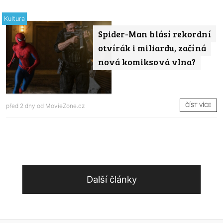
Kultura
Spider-Man hlásí rekordní
otvírák i miliardu, začíná
nová komiksová vlna?
ČÍST VÍCE
před 2 dny od
MovieZone.cz
Další články