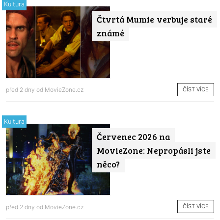
Kultura
Čtvrtá Mumie verbuje staré
známé
ČÍST VÍCE
před 2 dny od
MovieZone.cz
Kultura
Červenec 2026 na
MovieZone: Nepropásli jste
něco?
ČÍST VÍCE
před 2 dny od
MovieZone.cz