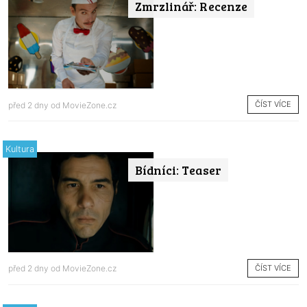
Zmrzlinář: Recenze
ČÍST VÍCE
před 2 dny od
MovieZone.cz
Kultura
Bídníci: Teaser
ČÍST VÍCE
před 2 dny od
MovieZone.cz