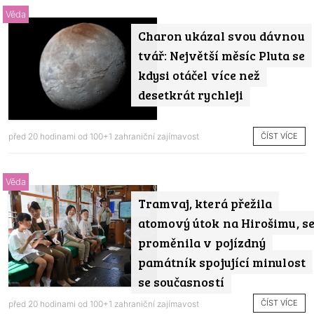
Věda
Charon ukázal svou dávnou
tvář: Největší měsíc Pluta se
kdysi otáčel více než
desetkrát rychleji
ČÍST VÍCE
před 20 hodinami od
100+1 zahraniční zajímavost
Věda
Tramvaj, která přežila
atomový útok na Hirošimu, s
proměnila v pojízdný
památník spojující minulost
se současností
ČÍST VÍCE
před 20 hodinami od
100+1 zahraniční zajímavost