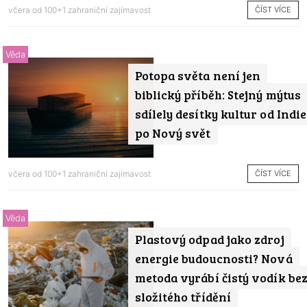
ČÍST VÍCE
včera od
100+1 zahraniční zajímavost
Věda
Potopa světa není jen
biblický příběh: Stejný mýtus
sdílely desítky kultur od Indie
po Nový svět
ČÍST VÍCE
včera od
100+1 zahraniční zajímavost
Věda
Plastový odpad jako zdroj
energie budoucnosti? Nová
metoda vyrábí čistý vodík be
složitého třídění