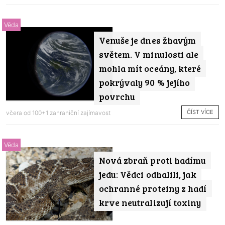
Věda
Venuše je dnes žhavým
světem. V minulosti ale
mohla mít oceány, které
pokrývaly 90 % jejího
povrchu
ČÍST VÍCE
včera od
100+1 zahraniční zajímavost
Věda
Nová zbraň proti hadímu
jedu: Vědci odhalili, jak
ochranné proteiny z hadí
krve neutralizují toxiny