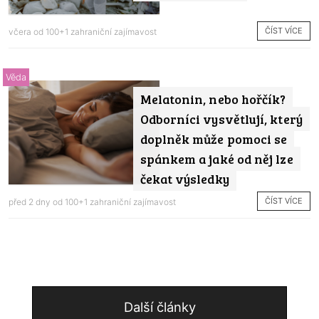
ČÍST VÍCE
včera od
100+1 zahraniční zajímavost
Věda
Melatonin, nebo hořčík?
Odborníci vysvětlují, který
doplněk může pomoci se
spánkem a jaké od něj lze
čekat výsledky
ČÍST VÍCE
před 2 dny od
100+1 zahraniční zajímavost
Další články