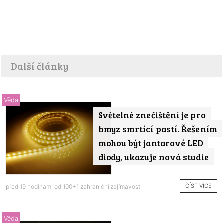
Další články
Věda
Světelné znečištění je pro
hmyz smrtící pastí. Řešením
mohou být jantarové LED
diody, ukazuje nová studie
ČÍST VÍCE
před 19 hodinami od
100+1 zahraniční zajímavost
Věda