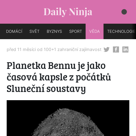
DOMÁCÍ
SVĚT
BYZNYS
SPORT
VĚDA
TECHNOLOGIE
před 11 měsíci od
100+1 zahraniční zajímavost
Planetka Bennu je jako
časová kapsle z počátků
Sluneční soustavy