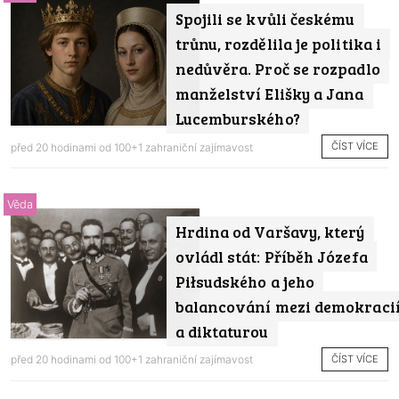
Spojili se kvůli českému
trůnu, rozdělila je politika i
nedůvěra. Proč se rozpadlo
manželství Elišky a Jana
Lucemburského?
ČÍST VÍCE
před 20 hodinami od
100+1 zahraniční zajímavost
Věda
Hrdina od Varšavy, který
ovládl stát: Příběh Józefa
Piłsudského a jeho
balancování mezi demokraci
a diktaturou
ČÍST VÍCE
před 20 hodinami od
100+1 zahraniční zajímavost