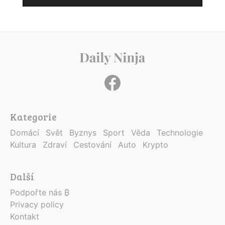
Kategorie
Domácí
Svět
Byznys
Sport
Věda
Technologie
Kultura
Zdraví
Cestování
Auto
Krypto
Další
Podpořte nás ₿
Privacy policy
Kontakt