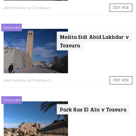
ČÍST VÍCE
před hodinou od
Turistika.cz
Cestování
Mešita Sidi Abid Lakhdar v
Tozeuru
ČÍST VÍCE
před hodinou od
Turistika.cz
Cestování
Park Ras El Aïn v Tozeuru