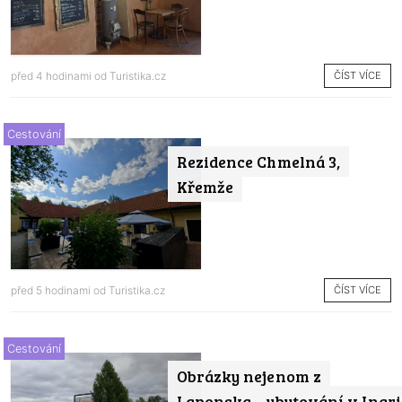
ČÍST VÍCE
před 4 hodinami od
Turistika.cz
Cestování
Rezidence Chmelná 3,
Křemže
ČÍST VÍCE
před 5 hodinami od
Turistika.cz
Cestování
Obrázky nejenom z
Laponska – ubytování v Inari