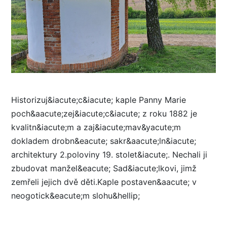
Historizuj&iacute;c&iacute; kaple Panny Marie
poch&aacute;zej&iacute;c&iacute; z roku 1882 je
kvalitn&iacute;m a zaj&iacute;mav&yacute;m
dokladem drobn&eacute; sakr&aacute;ln&iacute;
architektury 2.poloviny 19. stolet&iacute;. Nechali ji
zbudovat manžel&eacute; Sad&iacute;lkovi, jimž
zemřeli jejich dvě děti.Kaple postaven&aacute; v
neogotick&eacute;m slohu&hellip;