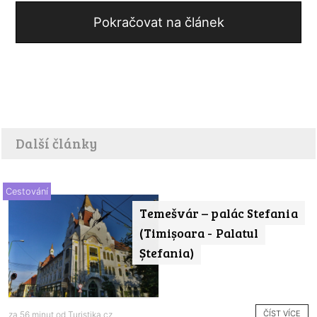
Pokračovat na článek
Další články
Cestování
Temešvár – palác Stefania
(Timișoara - Palatul
Ștefania)
ČÍST VÍCE
za 56 minut od
Turistika.cz