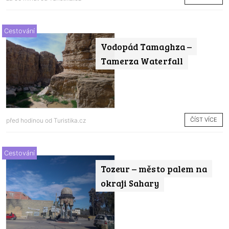
Cestování
Vodopád Tamaghza –
Tamerza Waterfall
ČÍST VÍCE
před hodinou od
Turistika.cz
Cestování
Tozeur – město palem na
okraji Sahary