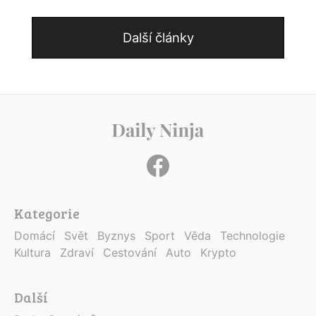
Další články
Kategorie
Domácí
Svět
Byznys
Sport
Věda
Technologie
Kultura
Zdraví
Cestování
Auto
Krypto
Další