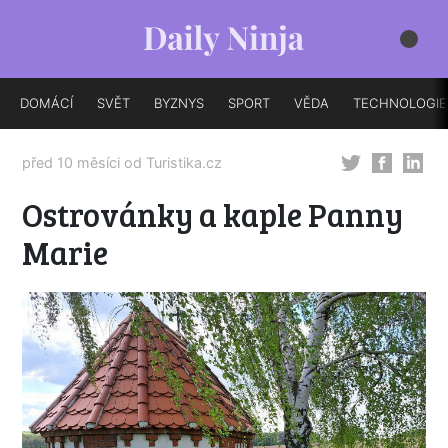
DOMÁCÍ
SVĚT
BYZNYS
SPORT
VĚDA
TECHNOLOGIE
před 10 měsíci od
Turistika.cz
Ostrovánky a kaple Panny
Marie