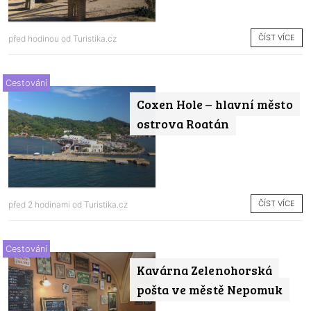
ČÍST VÍCE
před hodinou od
Turistika.cz
Cestování
Coxen Hole – hlavní město
ostrova Roatán
ČÍST VÍCE
před 2 hodinami od
Turistika.cz
Cestování
Kavárna Zelenohorská
pošta ve městě Nepomuk