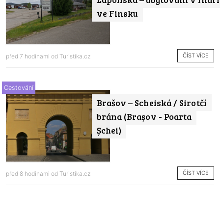
ve Finsku
ČÍST VÍCE
před 7 hodinami od
Turistika.cz
Cestování
Brašov – Scheiská / Sirotčí
brána (Brașov - Poarta
Șchei)
ČÍST VÍCE
před 8 hodinami od
Turistika.cz