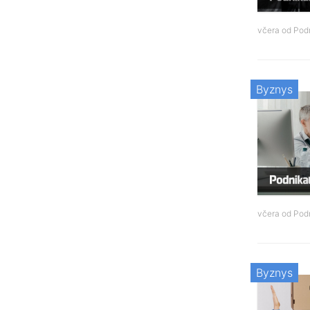
včera od
Podn
Byznys
včera od
Podn
Byznys