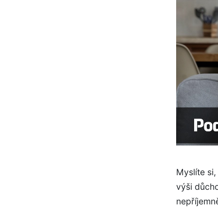
Myslíte si
výši důch
nepříjemně