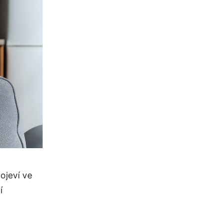
ojeví ve
í