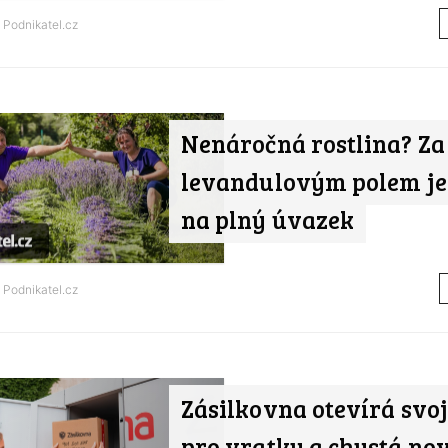
d
Podnikatel.cz
Nenáročná rostlina? Za
levandulovým polem je
na plný úvazek
d
Podnikatel.cz
Zásilkovna otevírá svo
pro vratky a chystá no