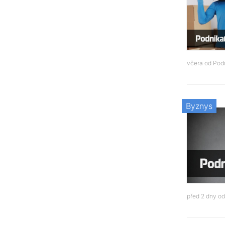
včera od
Podn
Byznys
před 2 dny o