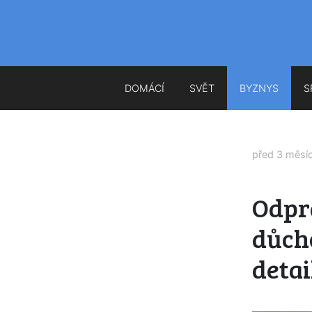
DOMÁCÍ
SVĚT
BYZNYS
S
před 3 měsí
Odpr
důch
detai