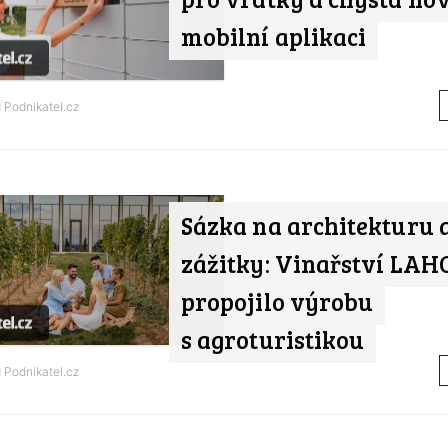
mobilní aplikaci
d
Podnikatel.cz
Sázka na architekturu 
zážitky: Vinařství LA
propojilo výrobu
s agroturistikou
d
Podnikatel.cz