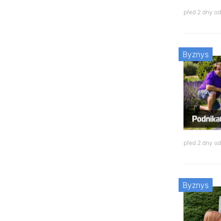
před 2 dny o
Byznys
před 2 dny o
Byznys