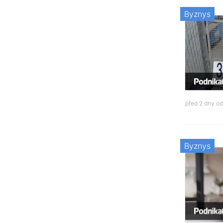
Byznys
před 2 dny o
Byznys