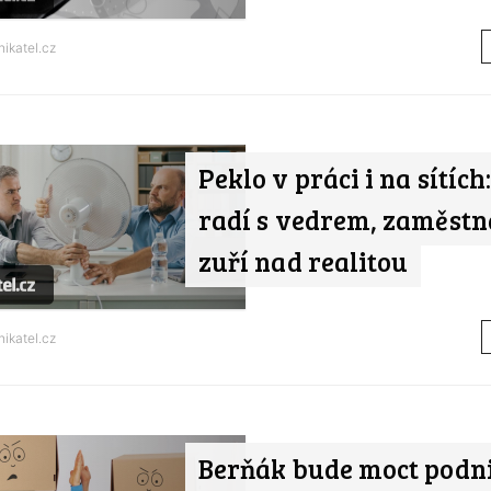
ikatel.cz
Peklo v práci i na sítíc
radí s vedrem, zaměstn
zuří nad realitou
ikatel.cz
Berňák bude moct podn