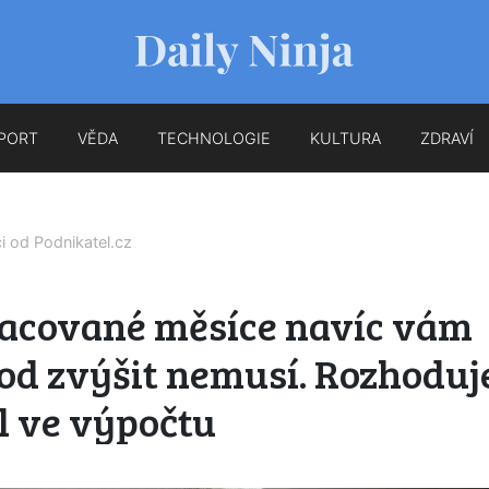
PORT
VĚDA
TECHNOLOGIE
KULTURA
ZDRAVÍ
ci od
Podnikatel.cz
acované měsíce navíc vám
od zvýšit nemusí. Rozhoduj
l ve výpočtu