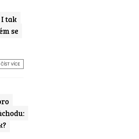
I tak
ém se
ČÍST VÍCE
pro
ůchodu:
k?