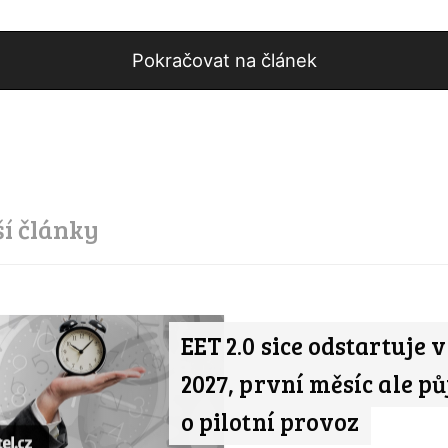
Pokračovat na článek
ší články
EET 2.0 sice odstartuje 
2027, první měsíc ale pů
o pilotní provoz