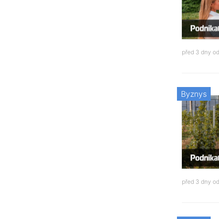
před 3 dny o
Byznys
před 3 dny o