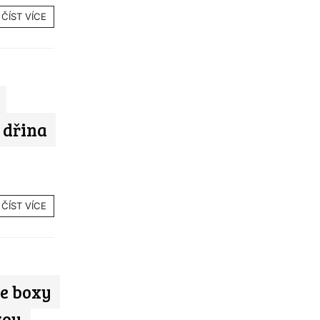
ČÍST VÍCE
 dřina
ČÍST VÍCE
je boxy
vou