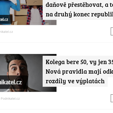
daňově přestěhovat, a t
na druhý konec republi
ikatel.cz
Kolega bere 50, vy jen 35
Nová pravidla mají odk
rozdíly ve výplatách
d
Podnikatel.cz