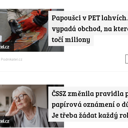
Papoušci v PET lahvích. 
vypadá obchod, na kter
točí miliony
d
Podnikatel.cz
ČSSZ změnila pravidla 
papírová oznámení o d
Je třeba žádat každý ro