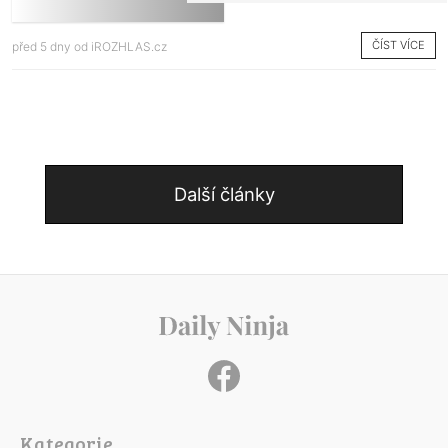
ČÍST VÍCE
před 5 dny od
iROZHLAS.cz
Další články
Kategorie