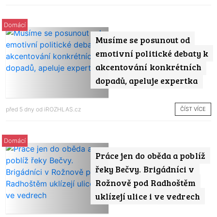
Domácí
Musíme se posunout od
emotivní politické debaty k
akcentování konkrétních
dopadů, apeluje expertka
ČÍST VÍCE
před 5 dny od
iROZHLAS.cz
Domácí
Práce jen do oběda a poblíž
řeky Bečvy. Brigádníci v
Rožnově pod Radhoštěm
uklízejí ulice i ve vedrech