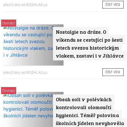
ČÍST VÍCE
před 5 dny od
iROZHLAS.cz
Domácí
Nostalgie na dráze. O
víkendu se cestující po šesti
letech svezou historickým
vlakem, zastaví i v Jihlávce
ČÍST VÍCE
před 5 dny od
iROZHLAS.cz
Domácí
Obsah soli v polévkách
kontrolovali olomoučtí
hygienici. Téměř polovina
školních jídelen nevyhověla