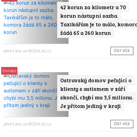
42 korun za kilometr a 70
korun nástupní sazba.
Taxikářům je to málo, komor
žádá 65 a 260 korun
ČÍST VÍCE
před 5 dny od
iROZHLAS.cz
Domácí
Ostravský domov pečující o
klienty s autismem v září
skončí, chybí mu 3,5 milionu.
Je přitom jediný v kraji
ČÍST VÍCE
před 5 dny od
iROZHLAS.cz