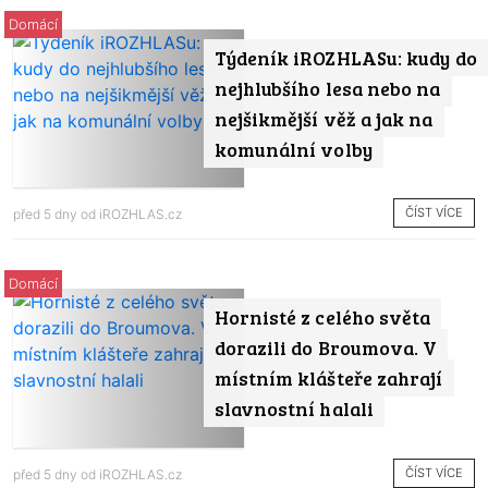
Domácí
Týdeník iROZHLASu: kudy do
nejhlubšího lesa nebo na
nejšikmější věž a jak na
komunální volby
ČÍST VÍCE
před 5 dny od
iROZHLAS.cz
Domácí
Hornisté z celého světa
dorazili do Broumova. V
místním klášteře zahrají
slavnostní halali
ČÍST VÍCE
před 5 dny od
iROZHLAS.cz