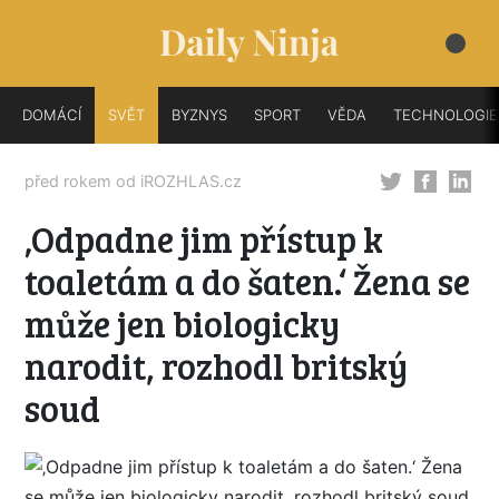
DOMÁCÍ
SVĚT
BYZNYS
SPORT
VĚDA
TECHNOLOGIE
před rokem od
iROZHLAS.cz
‚Odpadne jim přístup k
toaletám a do šaten.‘ Žena se
může jen biologicky
narodit, rozhodl britský
soud