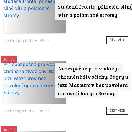
studená fronta, přinesla siln
vítr a polámané stromy
ČÍST VÍCE
před 5 dny od
iROZHLAS.cz
Domácí
Nebezpečné pro vodáky i
chráněné živočichy. Bagry u
jezu Mazourov bez povolení
upravují koryto Sázavy
ČÍST VÍCE
před 5 dny od
iROZHLAS.cz
Domácí